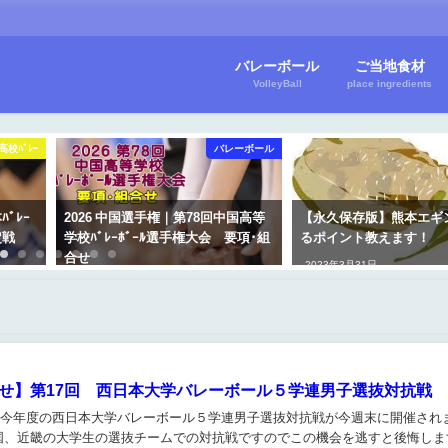
バレーボール
ご当地食材
VolleyBall
place ingredients
高校ﾊﾞﾚｰ
バレーボール
ﾊﾞﾚｰ
2026 中国選手権｜第78回中国高等
【永久保存版】熊本エギ
決定戦
学校ﾊﾞﾚｰﾎﾞｰﾙ選手権大会 要項･組
るポイント教えます！
合せ
2023年3月31日
2026年5月26日
せ】第17回 西日本大学バレーボール５学連男子選抜対抗戦
)/~~~ 今年度の西日本大学バレーボール５学連男子選抜対抗戦が今週末に開催され
国、近畿の大学生の選抜チームでの対抗戦ですのでこの機会を逃すと後悔しま