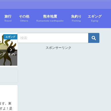
旅行
その他
熊本地震
魚釣り
エギング
Travel
Others
Kumamoto earthquake
Fishing
Eging
エギング
バレーボール
スポンサーリンク
ング 釣れ
2025 西日本大学秋季ﾘｰｸﾞ｜令和7年
2026年度 新規加入予
度各学連ﾊﾞﾚｰﾎﾞｰﾙ秋季ﾘｰｸﾞ戦 要
ｸﾞ男女ﾊﾞﾚｰﾎﾞｰﾙ
項･組合せ･結果
2026年5月26日
2025年11月7日
ます。東
すよ！是