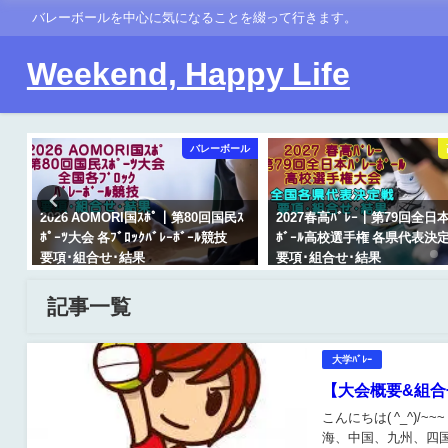
バレーボールを中心に気になることを綴って行きます。
Weekend, Happy Life
ール
バレーボール
学
2026 AOMORI国ｽﾎﾟ｜第80回国民ｽ
2027春高ﾊﾞﾚｰ｜第79回全日本
選
ﾎﾟｰﾂ大会 各ﾌﾞﾛｯｸﾊﾞﾚｰﾎﾞｰﾙ競技
ﾎﾞｰﾙ高校選手権 各県代表
要項･組合せ･結果
要項･組合せ･結果
2026年7月27日
2026年8月2日
記事一覧
大学ﾊﾞﾚｰ
【大会概要&組合
こんにちは( ^_^
海、中国、九州、四