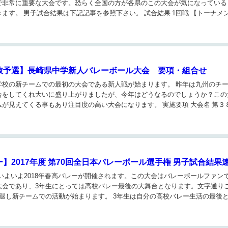
で非常に重要な大会です。恐らく全国の方が各県のこの大会が気になっている
ます。 男子試合結果は下記記事を参照下さい。 試合結果 1回戦 【トーナメ
選抜予選】長崎県中学新人バレーボール大会 要項・組合せ
)" 中学校の新チームでの最初の大会である新人戦が始まります。 昨年は九州のチ
合をしてくれ大いに盛り上がりましたが、今年はどうなるのでしょうか？この
が見えてくる事もあり注目度の高い大会になります。 実施要項 大会名 第３
ー】2017年度 第70回全日本バレーボール選手権 男子試合結果
)／ いよいよ2018年春高バレーが開催されます。この大会はバレーボールファン
大会であり、3年生にとっては高校バレー最後の大舞台となります。文字通り
退し新チームでの活動が始まります。 3年生は自分の高校バレー生活の最後