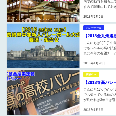
内での動向を知る上
すので記事にしておき
Aコート 1試合...
2018年2月5日
バレーボール
【2018全九州
こんにちは"(-""-
でもレベルの高い試
れば今年の有望チーム
県中学校バレー...
2018年1月28日
高校ﾊﾞﾚｰ
【2018春高バレ
こんにちは＼(^o^
でも知っている位の
が終われば3年生は引
の残らないプレー...
2018年1月8日