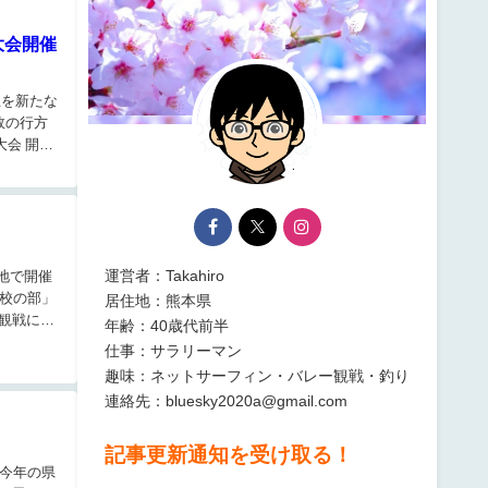
大会開催
生を新たな
敗の行方
大会 開催
運営者：Takahiro
各地で開催
校の部」
居住地：熊本県
観戦に行
年齢：40歳代前半
仕事：サラリーマン
趣味：ネットサーフィン・バレー観戦・釣り
連絡先：bluesky2020a@gmail.com
記事更新通知を受け取る！
。今年の県