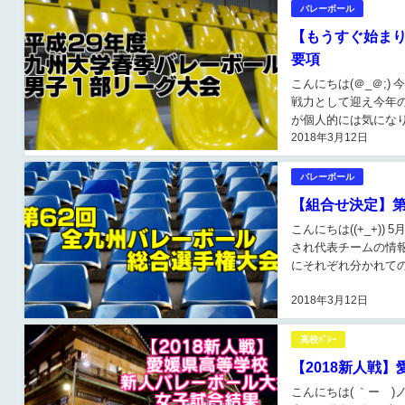
バレーボール
【もうすぐ始まり
要項
こんにちは(＠_＠;
戦力として迎え今年
が個人的には気になり
2018年3月12日
期間 第１週：平成...
バレーボール
【組合せ決定】第
こんにちは((+_+
され代表チームの情
にそれぞれ分かれて
っており今年も行く..
2018年3月12日
高校ﾊﾞﾚｰ
【2018新人戦
こんにちは( ｀ー´