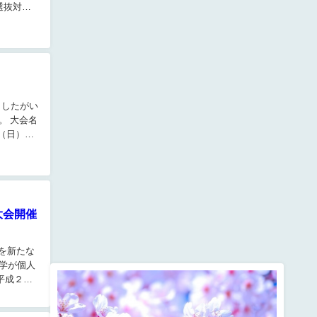
選抜対抗
ましたがい
。 大会名
日（日）
大会開催
生を新たな
学が個人
平成２９