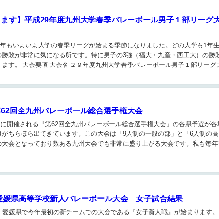
ます】平成29年度九州大学春季バレーボール男子１部リーグ
) 今年もいよいよ大学の春季リーグが始まる季節になりました。どの大学も1年
の勝敗が非常に気になる所です。特に男子の3強（福大・九産・西工大）の勝
ます。 大会要項 大会名 ２９年度九州大学春季バレーボール男子１部リーグ
62回全九州バレーボール総合選手権大会
)) 5月に開催される『第62回全九州バレーボール総合選手権大会』の各県予選が
報がちらほら出てきています。この大会は「9人制の一般の部」と「6人制の高
の大会となっており数ある九州大会でも非常に盛り上がる大会です。私も毎年
.
】愛媛県高等学校新人バレーボール大会 女子試合結果
)ノ 愛媛県で今年最初の新チームでの大会である『女子新人戦』が始まります