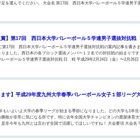
足を運んでください。 大会名 第17回 西日本大学バレーボール５学連男子
賞】第17回 西日本大学バレーボール５学連男子選抜対抗戦
)) 先に第17回 西日本大学バレーボール５学連男子選抜対抗戦の案内記事を書き
まりました。西日本の各ブロック選抜メンバー１２名での対抗戦の始まりです
バレーボール５学連男子選抜対抗戦 日 程 平成29年2月24日（金）〜2月26
ます】平成29年度九州大学春季バレーボール女子１部リーグ
^ ) 今年もいよいよ大学の春季リーグが始まる季節になりました。どの大学も1年
の勝敗が非常に気になる所です。特に去年全国大学チャンピオンの鹿屋体育大
是非今年も九州とは言わず全国で活躍してほしいですね！ 大会要項 大会名 