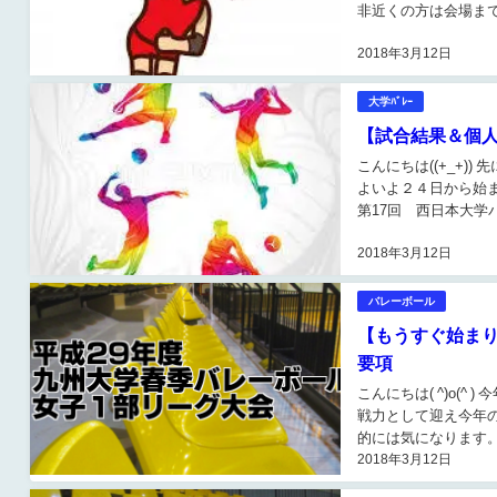
非近くの方は会場まで
戦 日 程 平成...
2018年3月12日
大学ﾊﾞﾚｰ
【試合結果＆個人
こんにちは((+_+
よいよ２４日から始
第17回 西日本大学
会 ...
2018年3月12日
バレーボール
【もうすぐ始まり
要項
こんにちは( ^)o(
戦力として迎え今年
的には気になります。
2018年3月12日
年度九州大学春...