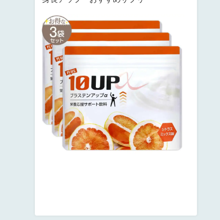
サ
ン
テ
ミ
ナ
プ
ラ
ス
テ
ン
ア
ッ
プ
posted
with
カ
エ
レ
バ
楽
天
市
場
Amazon