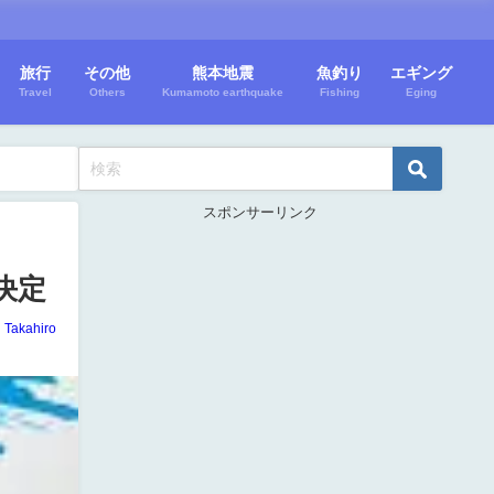
旅行
その他
熊本地震
魚釣り
エギング
Travel
Others
Kumamoto earthquake
Fishing
Eging
スポンサーリンク
決定
Takahiro