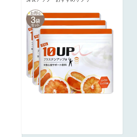
サ
ン
テ
ミ
ナ
プ
ラ
ス
テ
ン
ア
ッ
プ
posted
with
カ
エ
レ
バ
楽
天
市
場
Amazon