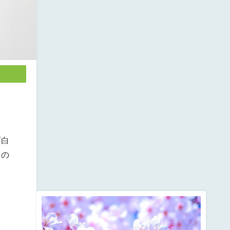
面白
くの