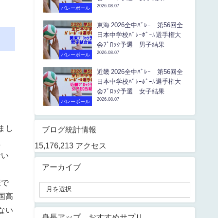
2026.08.07
バレーボール
東海 2026全中ﾊﾞﾚｰ｜第56回全
日本中学校ﾊﾞﾚｰﾎﾞｰﾙ選手権大
会ﾌﾞﾛｯｸ予選 男子結果
2026.08.07
バレーボール
近畿 2026全中ﾊﾞﾚｰ｜第56回全
日本中学校ﾊﾞﾚｰﾎﾞｰﾙ選手権大
会ﾌﾞﾛｯｸ予選 女子結果
2026.08.07
バレーボール
まし
ブログ統計情報
た
15,176,213 アクセス
ない
アーカイブ
様で
国高
ない
身長アップ おすすめサプリ