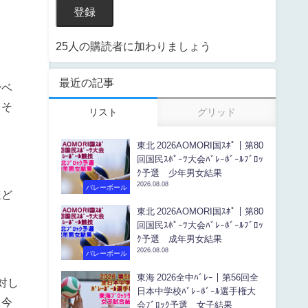
登録
25人の購読者に加わりましょう
最近の記事
でベ
！そ
リスト
グリッド
東北 2026AOMORI国ｽﾎﾟ｜第80
回国民ｽﾎﾟｰﾂ大会ﾊﾞﾚｰﾎﾞｰﾙﾌﾞﾛｯ
ｸ予選 少年男女結果
2026.08.08
バレーボール
ほど
東北 2026AOMORI国ｽﾎﾟ｜第80
回国民ｽﾎﾟｰﾂ大会ﾊﾞﾚｰﾎﾞｰﾙﾌﾞﾛｯ
ｸ予選 成年男女結果
2026.08.08
バレーボール
東海 2026全中ﾊﾞﾚｰ｜第56回全
対し
日本中学校ﾊﾞﾚｰﾎﾞｰﾙ選手権大
て今
会ﾌﾞﾛｯｸ予選 女子結果