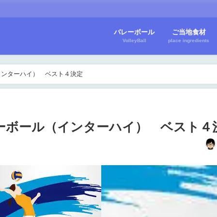
バレーボール
ご当地食材
VolleyBall
place ingredients
インターハイ） ベスト４決定
レーボール（インターハイ） ベスト４