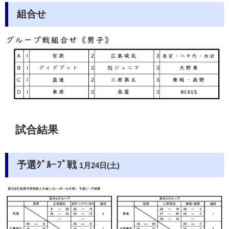
組合せ
試合結果
予選ｸﾞﾙｰﾌﾟ戦
1月24日(土)