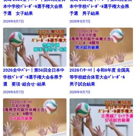
本中学校ﾊﾞﾚｰﾎﾞｰﾙ選手権大会県
本中学校ﾊﾞﾚｰﾎﾞｰﾙ選手権大会県
予選 女子結果
予選 男子結果
2026年8月7日
2026年8月7日
2026全中ﾊﾞﾚｰ｜第56回全日本中
2026ｲﾝﾀｰﾊｲ｜令和8年度 全国高
学校ﾊﾞﾚｰﾎﾞｰﾙ選手権大会各県予
等学校総合体育大会ﾊﾞﾚｰﾎﾞｰﾙ
選 要項･組合せ･結果
男子試合結果
2026年8月7日
2026年8月7日