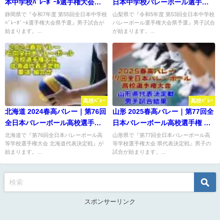
本中学校ﾊﾞﾚｰﾎﾞｰﾙ選手権大会県
日本中学校バレーボール選手権
予選 男子結果
大会県予選 男子結果
静岡県で『令和7年度 第55回全日本中学校
山梨県で『令和5年度 第53回全日本中学校
ﾊﾞﾚｰﾎﾞｰﾙ選手権大会県予選』男子試合が
バレーボール選手権大会県予選』男子試合
始まります。...
が始まります。...
高校ﾊﾞﾚｰ
高校ﾊﾞﾚｰ
北海道 2024春高バレー｜第76回
山形 2025春高バレー｜第77回全
全日本バレーボール高校選手権
日本バレーボール高校選手権 代
代表決定戦 要項･組合せ
表決定戦 男子結果
北海道で『第76回全日本バレーボール高
山形県で『第77回全日本バレーボール高
等学校選手権大会 北海道代表決定戦』が
等学校選手権大会 県代表決定戦』男子の
始まります。...
試合が始まります。...
スポンサーリンク