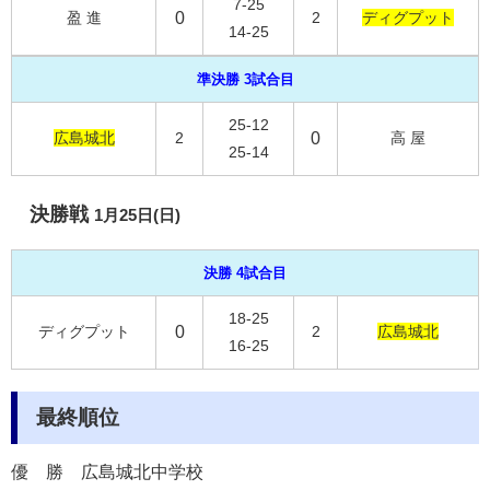
7-25
盈 進
0
2
ディグプット
14-25
準決勝 3試合目
25-12
広島城北
2
0
高 屋
25-14
決勝戦
1月25日(日)
決勝 4試合目
18-25
ディグプット
0
2
広島城北
16-25
最終順位
優 勝
広島城北中学校