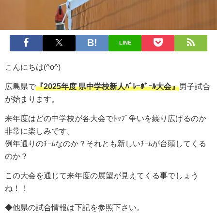
LINE
こんにちは(^o^)
広島県で
『2025年度 県中学校新人ﾊﾞﾚｰﾎﾞｰﾙ大会』
男子試合
が始まります。
来年度はどの中学校が各大会でﾄｯﾌﾟ争いを繰り広げるのか
非常に楽しみです。
例年通りのﾁｰﾑなのか？それとも新しいﾁｰﾑが台頭してくる
のか？
この大会を通じて来年度の展望が見えてくる事でしょう
ね！！
◆他県の試合情報は下記を参照下さい。