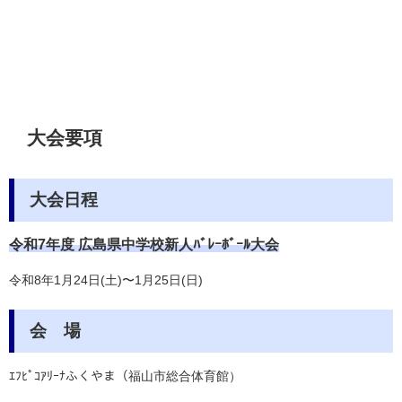
大会要項
大会日程
令和7年度 広島県中学校新人ﾊﾞﾚｰﾎﾞｰﾙ大会
令和8年1月24日(土)〜1月25日(日)
会 場
ｴﾌﾋﾟｺｱﾘｰﾅふくやま（福山市総合体育館）