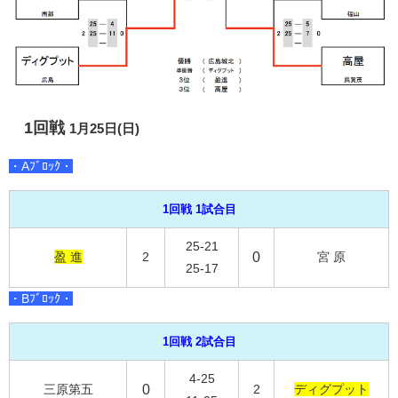
1回戦
1月25日(日)
・Aﾌﾞﾛｯｸ・
1回戦 1試合目
25-21
盈 進
2
0
宮 原
25-17
・Bﾌﾞﾛｯｸ・
1回戦 2試合目
4-25
三原第五
0
2
ディグプット