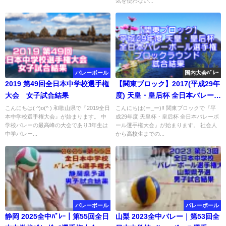
気を使わない...
バレーボール
国内大会ﾊﾞﾚｰ
2019 第49回全日本中学校選手権
【関東ブロック】2017(平成29年
大会 女子試合結果
度) 天皇・皇后杯 全日本バレーボ
ール選手権 ブロックラウンド
こんにちは( ^)o(^ ) 和歌山県で『2019全日
こんにちは(ー_ー)!! 関東ブロックで『平
本中学校選手権大会』が始まります。 中
成29年度 天皇杯・皇后杯 全日本バレーボ
試合結果
学校バレーの最高峰の大会であり3年生は
ール選手権大会』が始まります。 社会人
中学バレー...
から高校生までの...
バレーボール
バレーボール
静岡 2025全中ﾊﾞﾚｰ｜第55回全日
山梨 2023全中バレー｜第53回全