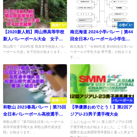
高校ﾊﾞﾚｰ
小学ﾊﾞﾚｰ
【2020新人戦】岡山県高等学校
南北海道 2024小学バレー｜第44
新人バレーボール大会 女子試
回全日本バレーボール小学生大
合結果
会県予選 試合結果
岡山県で『2019年度 県高等学校新人バレ
南北海道で『令和6年度 第44回全日本バレ
ーボール大会』女子試合が始まります。...
ーボール小学生大会 県予選』が始まりま
す。...
高校ﾊﾞﾚｰ
バレーボール
和歌山 2023春高バレー｜第75回
【準優勝おめでとう！】第2回ア
全日本バレーボール高校選手権
ジアU-23男子選手権大会
各県代表決定戦 要項・組合せ
和歌山県で『第75回全日本バレーボール
こんにちは∧( 'Θ' )∧ 第２回アジアU-23男
高等学校選手権大会 和歌山県代表決定
子選手権大会が始まりました。こう言った
戦』が始まります。...
国際大会は体調管理等普段と違った所まで