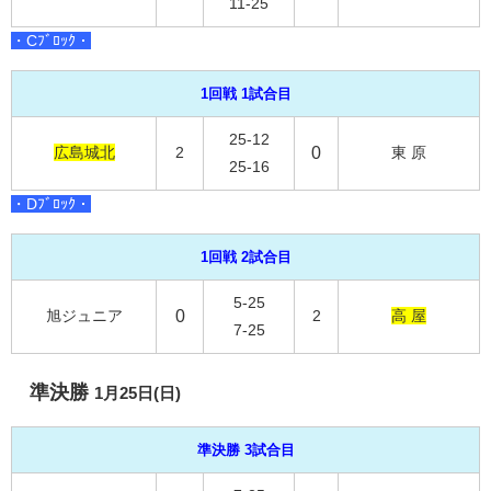
11-25
・Cﾌﾞﾛｯｸ・
1回戦 1試合目
25-12
広島城北
2
0
東 原
25-16
・Dﾌﾞﾛｯｸ・
1回戦 2試合目
5-25
旭ジュニア
0
2
高 屋
7-25
準決勝
1月25日(日)
準決勝 3試合目