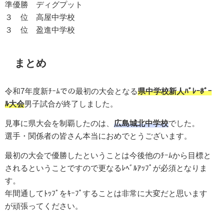
準優勝
ディグプット
３ 位
高屋中学校
３ 位
盈進中学校
まとめ
令和7
年度新ﾁｰﾑでの最初の大会となる
県中学校新人ﾊﾞﾚｰﾎﾞｰ
ﾙ大会
男子試合が終了しました。
見事に県大会を制覇したのは、
広島城北
中学校
でした。
選手・関係者の皆さん本当におめでとうございます。
最初の大会で優勝したということは今後他のﾁｰﾑから目標と
されるということですので更なるﾚﾍﾞﾙｱｯﾌﾟが必須となりま
す。
年間通してﾄｯﾌﾟをｷｰﾌﾟすることは非常に大変だと思います
が頑張ってください。