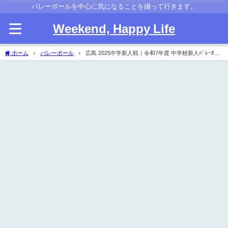
バレーボールを中心に気になることを綴って行きます。
Weekend, Happy Life
ホーム
バレーボール
広島 2025中学新人戦｜令和7年度 中学校新人ﾊﾞﾚｰﾎﾞｰ
ﾙ大会 男子結果