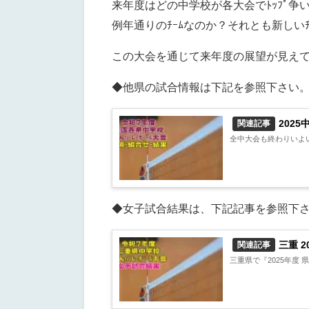
来年度はどの中学校が各大会でﾄｯﾌﾟ
例年通りのﾁｰﾑなのか？それとも新しい
この大会を通じて来年度の展望が見え
◆他県の試合情報は下記を参照下さい
202
関連記事
全中大会も終わりいよい
◆女子試合結果は、下記記事を参照下
三重 
関連記事
三重県で『2025年度 