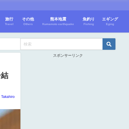
旅行
その他
熊本地震
魚釣り
エギング
Travel
Others
Kumamoto earthquake
Fishing
Eging
スポンサーリンク
子結
Takahiro