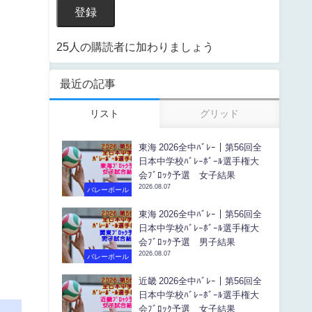
登録
25人の購読者に加わりましょう
最近の記事
リスト
グリッド
東海 2026全中ﾊﾞﾚｰ｜第56回全
日本中学校ﾊﾞﾚｰﾎﾞｰﾙ選手権大
会ﾌﾞﾛｯｸ予選 女子結果
2026.08.07
バレーボール
東海 2026全中ﾊﾞﾚｰ｜第56回全
日本中学校ﾊﾞﾚｰﾎﾞｰﾙ選手権大
会ﾌﾞﾛｯｸ予選 男子結果
2026.08.07
バレーボール
近畿 2026全中ﾊﾞﾚｰ｜第56回全
日本中学校ﾊﾞﾚｰﾎﾞｰﾙ選手権大
会ﾌﾞﾛｯｸ予選 女子結果