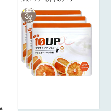
サ
ン
テ
ミ
ナ
プ
ラ
ス
テ
ン
ア
ッ
プ
posted
with
カ
エ
レ
バ
楽
天
市
場
Amazon