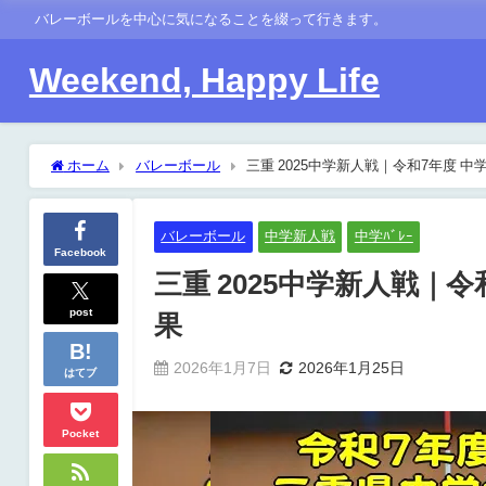
バレーボールを中心に気になることを綴って行きます。
Weekend, Happy Life
ホーム
バレーボール
三重 2025中学新人戦｜令和7年度 中学
バレーボール
中学新人戦
中学ﾊﾞﾚｰ
Facebook
三重 2025中学新人戦｜令
post
果
2026年1月7日
2026年1月25日
はてブ
Pocket