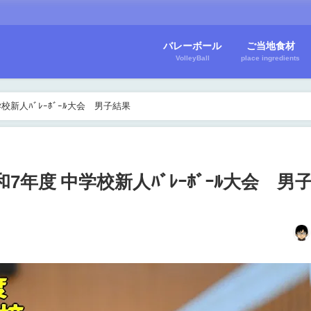
バレーボール
ご当地食材
VolleyBall
place ingredients
校新人ﾊﾞﾚｰﾎﾞｰﾙ大会 男子結果
和7年度 中学校新人ﾊﾞﾚｰﾎﾞｰﾙ大会 男