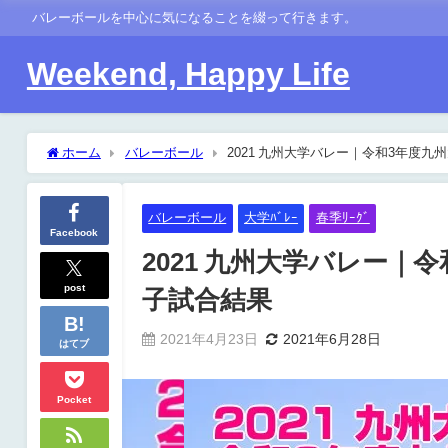
バレーボールを中心に気になることを綴って行きます。
Weekend, Happy Life
ホーム
バレーボール
2021 九州大学バレー｜令和3年度
バレーボール
大学ﾊﾞﾚｰ
春季ﾘｰｸﾞ
Facebook
2021 九州大学バレー｜
post
子試合結果
2021年4月23日
2021年6月28日
はてブ
Pocket