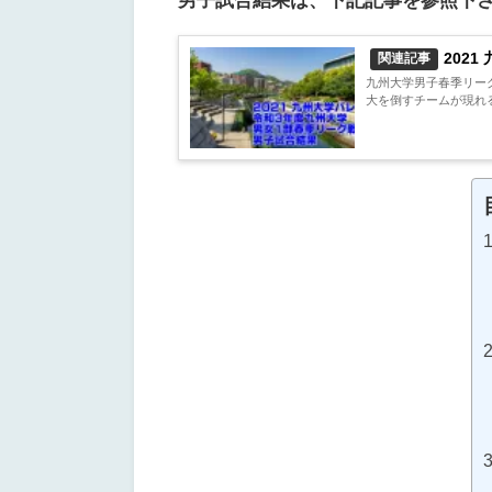
男子試合結果は、下記記事を参照下
202
関連記事
九州大学男子春季リー
大を倒すチームが現れる