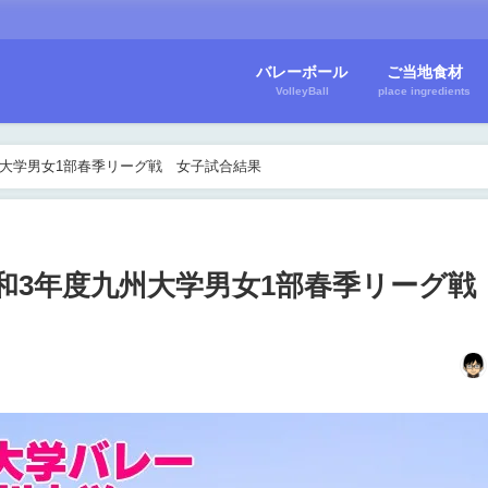
バレーボール
ご当地食材
VolleyBall
place ingredients
九州大学男女1部春季リーグ戦 女子試合結果
令和3年度九州大学男女1部春季リーグ戦