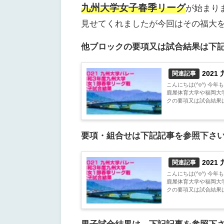
九州大学女子春季リーグ
が始まり
見せてくれましたが今回はその福大
他ブロックの要項又は試合結果は下
202
関連記事
こんにちは(^o^) 
鹿屋体育大学や福岡大
クの要項又は試合結果は
要項・組合せは下記記事を参照下さ
202
関連記事
こんにちは(^o^) 
鹿屋体育大学や福岡大
クの要項又は試合結果は