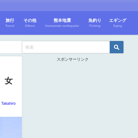
旅行
その他
熊本地震
魚釣り
エギング
Travel
Others
Kumamoto earthquake
Fishing
Eging
スポンサーリンク
 女
Takahiro