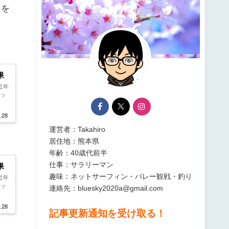
さを
果
近年
ロッ
.28
運営者：Takahiro
居住地：熊本県
年齢：40歳代前半
仕事：サラリーマン
果
趣味：ネットサーフィン・バレー観戦・釣り
近年
ロッ
連絡先：bluesky2020a@gmail.com
.28
記事更新通知を受け取る！