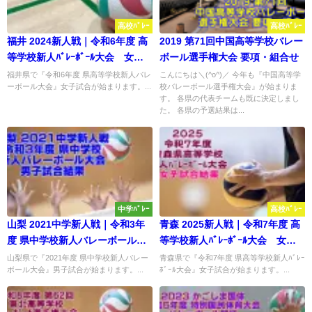
高校ﾊﾞﾚｰ
高校ﾊﾞﾚｰ
福井 2024新人戦｜令和6年度 高
2019 第71回中国高等学校バレー
等学校新人ﾊﾞﾚｰﾎﾞｰﾙ大会 女子
ボール選手権大会 要項・組合せ
試合結果
福井県で『令和6年度 県高等学校新人バレ
こんにちは＼(^o^)／ 今年も『中国高等学
ーボール大会』女子試合が始まります。...
校バレーボール選手権大会』が始まりま
す。 各県の代表チームも既に決定しまし
た。 各県の予選結果は...
中学ﾊﾞﾚｰ
高校ﾊﾞﾚｰ
山梨 2021中学新人戦｜令和3年
青森 2025新人戦｜令和7年度 高
度 県中学校新人バレーボール大
等学校新人ﾊﾞﾚｰﾎﾞｰﾙ大会 女子
会 男子試合結果
結果
山梨県で『2021年度 県中学校新人バレー
青森県で『令和7年度 県高等学校新人ﾊﾞﾚｰ
ボール大会』男子試合が始まります。...
ﾎﾞｰﾙ大会』女子試合が始まります。...