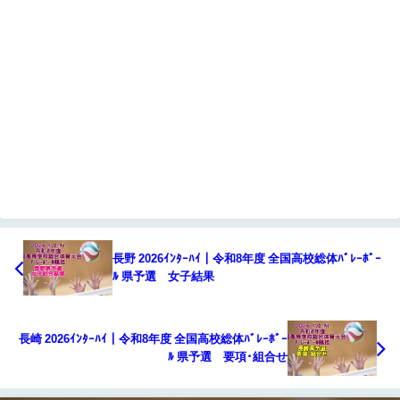
長野 2026ｲﾝﾀｰﾊｲ｜令和8年度 全国高校総体ﾊﾞﾚｰﾎﾞｰ
ﾙ 県予選 女子結果
長崎 2026ｲﾝﾀｰﾊｲ｜令和8年度 全国高校総体ﾊﾞﾚｰﾎﾞｰ
ﾙ 県予選 要項･組合せ