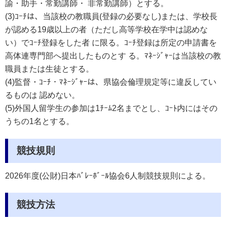
諭・助手・常勤講師・ 非常勤講師）とする。
(3)ｺｰﾁは、当該校の教職員(登録の必要なし)または、学校長
が認める19歳以上の者（ただし高等学校在学中は認めな
い）でｺｰﾁ登録をした者 に限る。ｺｰﾁ登録は所定の申請書を
高体連専門部へ提出したものとす る。ﾏﾈｰｼﾞｬｰは当該校の教
職員または生徒とする。
(4)監督・ｺｰﾁ・ﾏﾈｰｼﾞｬｰは、県協会倫理規定等に違反してい
るものは 認めない。
(5)外国人留学生の参加は1
ﾁｰﾑ
2名までとし、ｺｰﾄ内にはその
うちの1名とする。
競技規則
2026年度(公財)日本
ﾊﾞﾚｰﾎﾞｰﾙ
協会6人制競技規則による。
競技方法