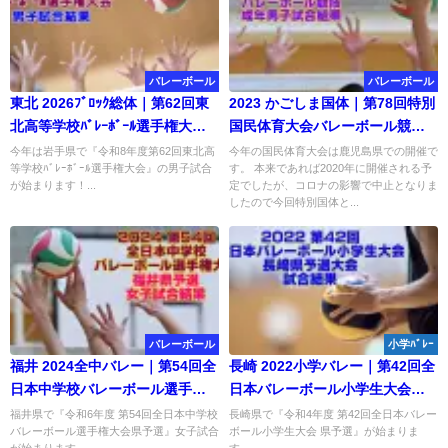
バレーボール
バレーボール
東北 2026ﾌﾞﾛｯｸ総体｜第62回東
2023 かごしま国体｜第78回特別
北高等学校ﾊﾞﾚｰﾎﾞｰﾙ選手権大
国民体育大会バレーボール競
会 男子結果
技 成年男子試合結果
今年は岩手県で『令和8年度第62回東北高
今年の国民体育大会は鹿児島県での開催で
等学校ﾊﾞﾚｰﾎﾞｰﾙ選手権大会』の男子試合
す。 本来であれば2020年に開催される予
が始まります！...
定でしたが、コロナの影響で中止となりま
したので今回特別国体と...
バレーボール
小学ﾊﾞﾚｰ
福井 2024全中バレー｜第54回全
長崎 2022小学バレー｜第42回全
日本中学校バレーボール選手権
日本バレーボール小学生大会県
大会県予選 女子結果
予選 試合結果
福井県で『令和6年度 第54回全日本中学校
長崎県で『令和4年度 第42回全日本バレー
バレーボール選手権大会県予選』女子試合
ボール小学生大会 県予選』が始まりま