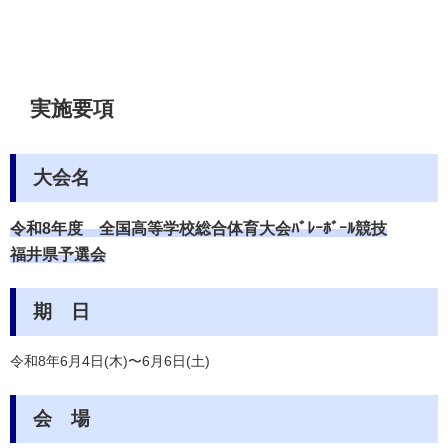
実施要項
大会名
令和8年度
全国高等学校総合体育大会ﾊﾞﾚｰﾎﾞｰﾙ競技
福井県予選会
期 日
令和8年6月4日(木)〜6月6日(土)
会 場