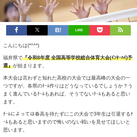
LINE
こんにちは(*^^*)
福井県で
『令和8
年度
全国高等学校総合体育大会(ｲﾝﾀｰﾊｲ)予
選』
が始まります。
本大会は言わずと知れた高校の大会では最高峰の大会の一
つですが、各県のﾁｰﾑ作りはどうなっているでしょうか？う
まく進んでいるﾁｰﾑもあれば、そうでないﾁｰﾑもあると思い
ます。
ﾁｰﾑによっては春高を待たずにこの大会で3年生は引退するﾁ
ｰﾑもあると思いますので悔いのない戦いを見せてほしいと
思います。