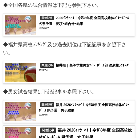
◆全国各県の試合情報は下記を参照下さい。
2026ｲﾝﾀｰﾊｲ｜令和8年度 全国高校総体ﾊﾞﾚｰﾎﾞｰﾙ
関連記事
各県予選 要項･組合せ･結果
2026.6.22
◆福井県高校ﾗﾝｷﾝｸﾞ及び過去順位は下記記事を参照下さ
い。
福井県｜高等学校男女ﾊﾞﾚｰﾎﾞｰﾙ部 強豪校ﾗﾝｷﾝｸﾞ
関連記事
2026.7.4
◆男女試合結果は下記記事を参照下さい。
福井 2026ｲﾝﾀｰﾊｲ｜令和8年度 全国高校総体ﾊﾞﾚｰ
関連記事
ﾎﾞｰﾙ 県予選 男子結果
2026.6.6
福井 2026ｲﾝﾀｰﾊｲ｜令和8年度 全国高校総
関連記事
体ﾊﾞﾚｰﾎﾞｰﾙ 県予選 女子結果