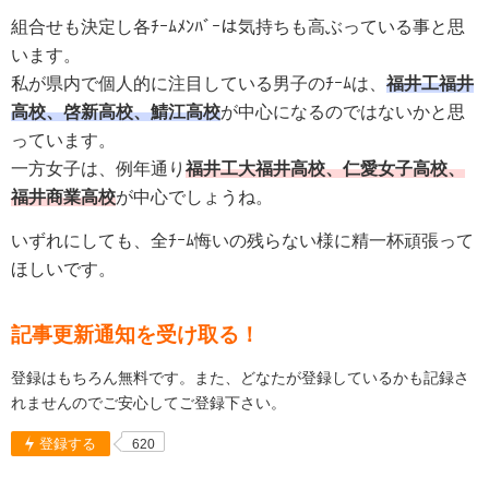
組合せも決定し各ﾁｰﾑﾒﾝﾊﾞｰは気持ちも高ぶっている事と思
います。
私が県内で個人的に注目している男子のﾁｰﾑは、
福井工福井
高校、
啓新
高校、
鯖江
高校
が中心になるのではないかと思
っています。
一方女子は、例年通り
福井工大福井
高校、
仁愛女子
高校、
福井商業
高校
が中心でしょうね。
いずれにしても、全ﾁｰﾑ悔いの残らない様に精一杯頑張って
ほしいです。
記事更新通知を受け取る！
登録はもちろん無料です。また、どなたが登録しているかも記録さ
れませんのでご安心してご登録下さい。
登録する
620