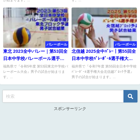
が始まります。...
す。...
バレーボール
バレーボール
東北 2023全中バレー｜第53回全
北信越 2025全中ﾊﾞﾚｰ｜第55回全
日本中学校バレーボール選手権
日本中学校ﾊﾞﾚｰﾎﾞｰﾙ選手権大会
大会ブロック予選 男子結果
ﾌﾞﾛｯｸ予選 男子結果
福島県で『令和5年度 第53回東北中学校バ
福井県で『令和7年度 第55回全日本中学校
レーボール大会』男子の試合が始まりま
ﾊﾞﾚｰﾎﾞｰﾙ選手権大会北信越ﾌﾞﾛｯｸ予選』
す。...
男子の試合が始まります。...
スポンサーリンク