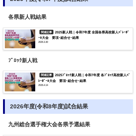
各県新人戦結果
2025新人戦｜令和7年度 全国各県高校新人ﾊﾞﾚｰﾎﾞ
関連記事
ｰﾙ大会 要項･組合せ･結果
2026.3.30
ﾌﾞﾛｯｸ新人戦
2025ﾌﾞﾛｯｸ新人戦｜令和7年度 各ﾌﾞﾛｯｸ高校新人ﾊﾞ
関連記事
ﾚｰﾎﾞｰﾙ大会 要項･組合せ･結果
2026.4.14
2026年度(令和8年度)試合結果
九州総合選手権大会各県予選結果