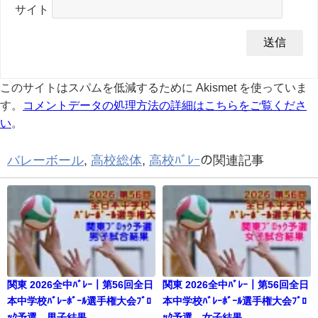
サイト
このサイトはスパムを低減するために Akismet を使っていま
す。
コメントデータの処理方法の詳細はこちらをご覧くださ
い
。
バレーボール
,
高校総体
,
高校ﾊﾞﾚｰ
の関連記事
関東 2026全中ﾊﾞﾚｰ｜第56回全日
関東 2026全中ﾊﾞﾚｰ｜第56回全日
本中学校ﾊﾞﾚｰﾎﾞｰﾙ選手権大会ﾌﾞﾛ
本中学校ﾊﾞﾚｰﾎﾞｰﾙ選手権大会ﾌﾞﾛ
ｯｸ予選 男子結果
ｯｸ予選 女子結果