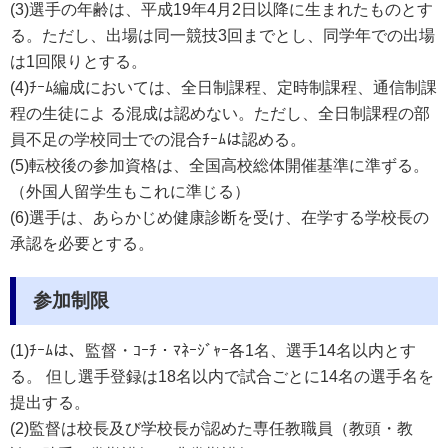
(3)選手の年齢は、平成19
年4月2日以降に生まれたものとす
る。ただし、出場は同一競技3回までとし、同学年での出場
は1回限りとする。
(4)ﾁｰﾑ編成においては、全日制課程、定時制課程、通信制課
程の生徒によ る混成は認めない。ただし、全日制課程の部
員不足の学校同士での混合ﾁｰﾑは認める。
(5)転校後の参加資格は、全国高校総体開催基準に準ずる。
（外国人留学生もこれに準じる）
(6)選手は、あらかじめ健康診断を受け、在学する学校長の
承認を必要とする。
参加制限
(1)
ﾁｰﾑ
は、監督・ｺｰﾁ・ﾏﾈｰｼﾞｬｰ各1名、選手14名以内とす
る。 但し選手登録は18名以内で試合ごとに14名の選手名を
提出する。
(2)監督は校長及び学校長が認めた専任教職員（教頭・教