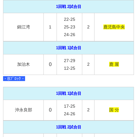
1回戦 2試合目
22-25
錦江湾
1
25-23
2
鹿児島中央
24-26
1回戦 1試合目
27-29
加治木
0
2
鹿 屋
12-25
・Bﾌﾞﾛｯｸ・
1回戦 1試合目
17-25
沖永良部
0
2
国 分
24-26
1回戦 2試合目