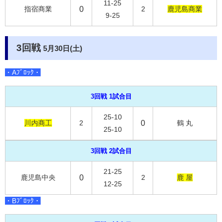
11-25
指宿商業
0
2
鹿児島商業
9-25
3回戦
5月30日(土)
・Aﾌﾞﾛｯｸ・
3回戦 1試合目
25-10
川内商工
2
0
鶴 丸
25-10
3回戦 2試合目
21-25
鹿児島中央
0
2
鹿 屋
12-25
・Bﾌﾞﾛｯｸ・