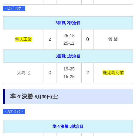
・Dﾌﾞﾛｯｸ・
3回戦 2試合目
25-18
隼人工業
2
0
曽 於
25-11
3回戦 1試合目
19-25
大島北
0
2
鹿児島商業
15-25
準々決勝
5月30日(土)
・Aﾌﾞﾛｯｸ・
準々決勝 3試合目