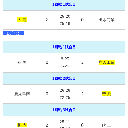
1回戦 1試合目
25-20
大 島
2
0
出水商業
25-18
・Dﾌﾞﾛｯｸ・
1回戦 1試合目
8-25
奄 美
0
2
隼人工業
6-25
1回戦 2試合目
26-28
鹿児島南
0
2
曽 於
22-25
1回戦 3試合目
25-11
川 内
2
0
吹 上