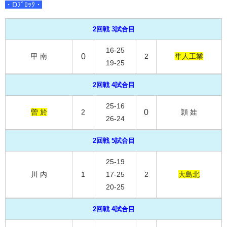
・Dﾌﾞﾛｯｸ・
2回戦 3試合目
16-25
甲 南
0
2
隼人工業
19-25
2回戦 4試合目
25-16
曽 於
2
0
頴 娃
26-24
2回戦 5試合目
25-19
川 内
1
17-25
2
大島北
20-25
2回戦 4試合目