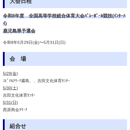
大会日程
令和8年度
全国高等学校総合体育大会ﾊﾞﾚｰﾎﾞｰﾙ競技(ｲﾝﾀｰﾊ
ｲ)
鹿児島県予選会
令和8年5月29日(金)〜5月31日(日)
会 場
5/29(金)
ﾕﾋﾟﾃﾙｱﾘｰﾅ霧島、、吉田文化体育ｾﾝﾀｰ
5/30(土)
吉田文化体育ｾﾝﾀｰ
5/31(日)
西原商会ｱﾘｰﾅ
組合せ