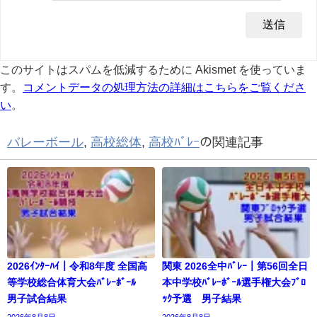
このサイトはスパムを低減するために Akismet を使っていま
す。
コメントデータの処理方法の詳細はこちらをご覧くださ
い
。
バレーボール
,
高校総体
,
高校ﾊﾞﾚｰ
の関連記事
2026ｲﾝﾀｰﾊｲ｜令和8年度 全国高
関東 2026全中ﾊﾞﾚｰ｜第56回全日
等学校総合体育大会ﾊﾞﾚｰﾎﾞｰﾙ
本中学校ﾊﾞﾚｰﾎﾞｰﾙ選手権大会ﾌﾞﾛ
男子試合結果
ｯｸ予選 男子結果
2026年8月8日
2026年8月8日