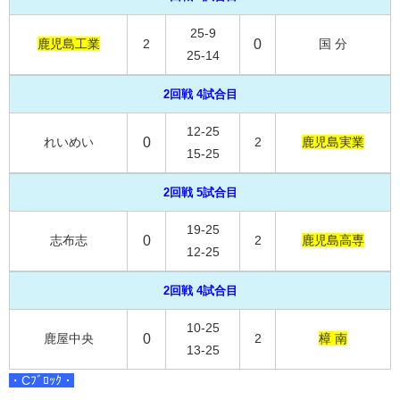
25-9
鹿児島工業
2
0
国 分
25-14
2回戦 4試合目
12-25
れいめい
0
2
鹿児島実業
15-25
2回戦 5試合目
19-25
志布志
0
2
鹿児島高専
12-25
2回戦 4試合目
10-25
鹿屋中央
0
2
樟 南
13-25
・Cﾌﾞﾛｯｸ・