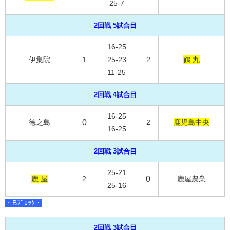
25-7
2回戦 5試合目
16-25
伊集院
1
25-23
2
鶴 丸
11-25
2回戦 4試合目
16-25
徳之島
0
2
鹿児島中央
16-25
2回戦 3試合目
25-21
鹿 屋
2
0
鹿屋農業
25-16
・Bﾌﾞﾛｯｸ・
2回戦 3試合目