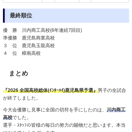
最終順位
優 勝
川内商工高校(6年連続7回目)
準優勝
鹿児島商業高校
３ 位
鹿児島玉龍高校
４ 位
樟南高校
まとめ
『
2026 全国高校総体(ｲﾝﾀｰﾊｲ)鹿児島県予選』
男子の全試合
が終了しました。
今大会優勝し見事に全国の切符を手にしたのは、
川内商工
高校
でした。
選手・ｽﾀｯﾌの皆様の毎日の努力の賜物だと思います。本当