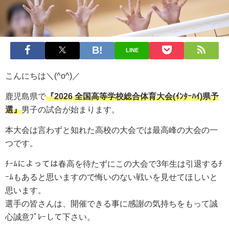
LINE
こんにちは＼(^o^)／
鹿児島県で
『2026
全国高等学校総合体育大会(ｲﾝﾀｰﾊｲ)県予
選』
男子の試合が始まります。
本大会は言わずと知れた高校の大会では最高峰の大会の一
つです。
ﾁｰﾑによっては春高を待たずにこの大会で3年生は引退するﾁ
ｰﾑもあると思いますので悔いのない戦いを見せてほしいと
思います。
選手の皆さんは、開催できる事に感謝の気持ちをもって誠
心誠意ﾌﾟﾚｰして下さい。