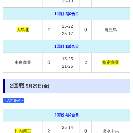
25-10
1回戦 2試合目
25-22
大島北
2
0
鹿児島
25-17
1回戦 1試合目
15-25
串良商業
0
2
指宿商業
21-25
2回戦
5月29日(金)
・Aﾌﾞﾛｯｸ・
2回戦 4試合目
25-14
川内商工
2
0
出水中央