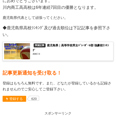
におめでとうございます。
川内商工高
高校は
6年連続7回目
の
優勝となります。
鹿児島県代表として頑張ってください。
◆鹿児島県高校ﾗﾝｷﾝｸﾞ及び過去順位は下記記事を参照下さ
い。
鹿児島県｜高等学校男女ﾊﾞﾚｰﾎﾞｰﾙ部 強豪校ﾗﾝｷﾝ
関連記事
ｸﾞ
2026.7.4
記事更新通知を受け取る！
登録はもちろん無料です。また、どなたが登録しているかも記録さ
れませんのでご安心してご登録下さい。
登録する
620
スポンサーリンク