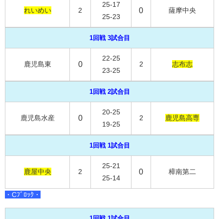
25-17
れいめい
2
0
薩摩中央
25-23
1回戦 3試合目
22-25
鹿児島東
0
2
志布志
23-25
1回戦 2試合目
20-25
鹿児島水産
0
2
鹿児島高専
19-25
1回戦 1試合目
25-21
鹿屋中央
2
0
樟南第二
25-14
・Cﾌﾞﾛｯｸ・
1回戦 1試合目