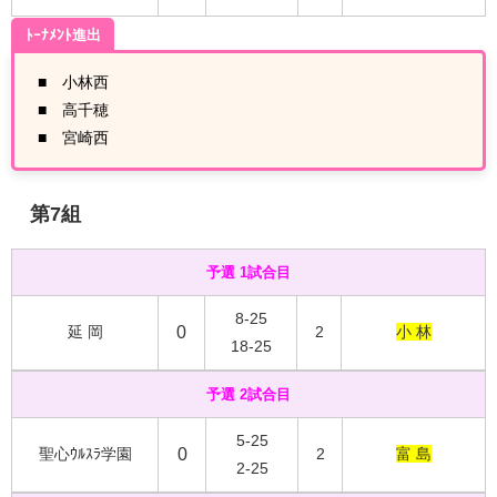
ﾄｰﾅﾒﾝﾄ進出
■ 小林西
■ 高千穂
■ 宮崎西
第7組
予選 1試合目
8-25
延 岡
0
2
小 林
18-25
予選 2試合目
5-25
聖心ｳﾙｽﾗ学園
0
2
富 島
2-25