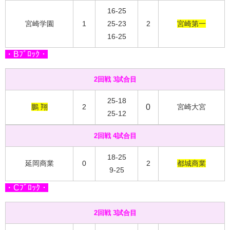
16-25
宮崎学園
1
25-23
2
宮崎第一
16-25
・Bﾌﾞﾛｯｸ・
2回戦 3試合目
25-18
鵬 翔
2
0
宮崎大宮
25-12
2回戦 4試合目
18-25
延岡商業
0
2
都城商業
9-25
・Cﾌﾞﾛｯｸ・
2回戦 3試合目