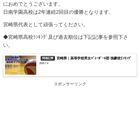
におめでとうございます。
日南学園
高校は
2年連続2回目
の
優勝となります。
宮崎県代表として頑張ってください。
◆宮崎県高校ﾗﾝｷﾝｸﾞ及び過去順位は下記記事を参照下さ
い。
宮崎県｜高等学校男女ﾊﾞﾚｰﾎﾞｰﾙ部 強豪校ﾗﾝｷﾝｸﾞ
関連記事
2026.7.4
スポンサーリンク