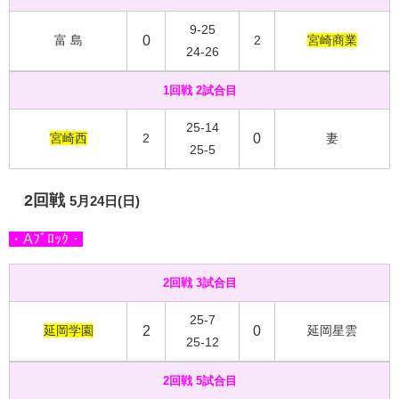
9-25
富 島
0
2
宮崎商業
24-26
1回戦 2試合目
25-14
宮崎西
2
0
妻
25-5
2回戦
5月24日(日)
・Aﾌﾞﾛｯｸ・
2回戦 3試合目
25-7
延岡学園
2
0
延岡星雲
25-12
2回戦 5試合目