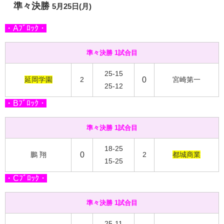
準々決勝
5月25日(月)
・Aﾌﾞﾛｯｸ・
準々決勝 1試合目
25-15
延岡学園
2
0
宮崎第一
25-12
・Bﾌﾞﾛｯｸ・
準々決勝 1試合目
18-25
鵬 翔
0
2
都城商業
15-25
・Cﾌﾞﾛｯｸ・
準々決勝 1試合目
25-11