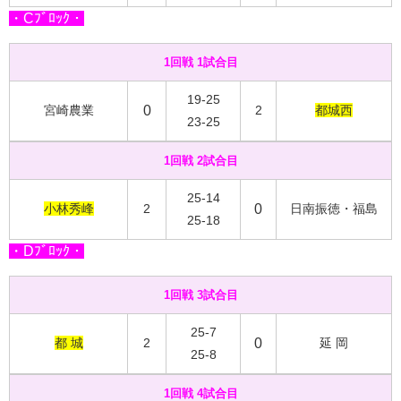
・Cﾌﾞﾛｯｸ・
1回戦 1試合目
19-25
宮崎農業
0
2
都城西
23-25
1回戦 2試合目
25-14
小林秀峰
2
0
日南振徳・福島
25-18
・Dﾌﾞﾛｯｸ・
1回戦 3試合目
25-7
都 城
2
0
延 岡
25-8
1回戦 4試合目