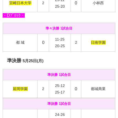
宮崎日本大学
2
0
小林西
25-20
・Dﾌﾞﾛｯｸ・
準々決勝 1試合目
11-25
都 城
0
2
日南学園
20-25
準決勝
5月25日(月)
準決勝 1試合目
25-12
延岡学園
2
0
都城商業
25-17
準決勝 1試合目
24-26