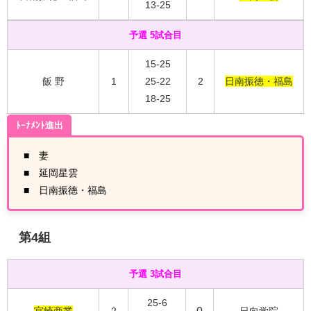
13-25
予選 5試合目
15-25
飯 野
1
25-22
2
日南振徳・福島
18-25
ﾄｰﾅﾒﾝﾄ進出
■ 妻
■ 延岡星雲
■ 日南振徳・福島
第4
組
予選 3試合目
25-6