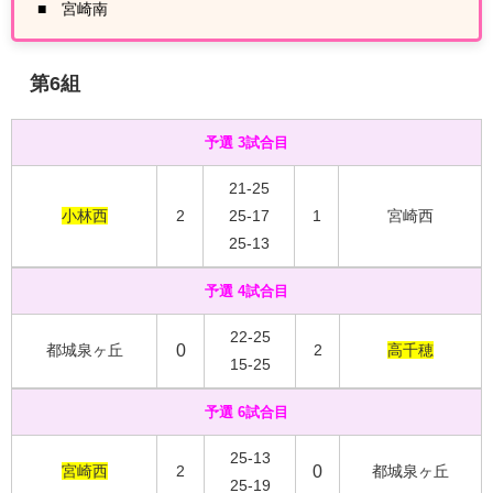
■ 宮崎南
第6
組
予選 3試合目
21-25
小林西
2
25-17
1
宮崎西
25-13
予選 4試合目
22-25
都城泉ヶ丘
0
2
高千穂
15-25
予選 6試合目
25-13
宮崎西
2
0
都城泉ヶ丘
25-19