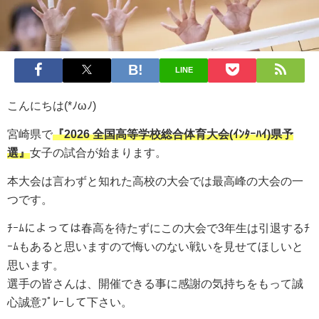
LINE
こんにちは(*ﾉωﾉ)
宮崎県で
『2026
全国高等学校総合体育大会(ｲﾝﾀｰﾊｲ)県予
選』
女子の試合が始まります。
本大会は言わずと知れた高校の大会では最高峰の大会の一
つです。
ﾁｰﾑによっては春高を待たずにこの大会で3年生は引退するﾁ
ｰﾑもあると思いますので悔いのない戦いを見せてほしいと
思います。
選手の皆さんは、開催できる事に感謝の気持ちをもって誠
心誠意ﾌﾟﾚｰして下さい。