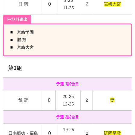
9-25
日 南
0
2
宮崎大宮
11-25
ﾄｰﾅﾒﾝﾄ進出
■ 宮崎学園
■ 鵬 翔
■ 宮崎大宮
第3組
予選 1試合目
20-25
飯 野
0
2
妻
12-25
予選 2試合目
19-25
日南振徳・福島
0
2
延岡星雲