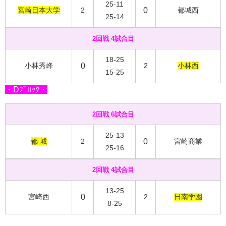
25-11
宮崎日本大学
2
0
都城西
25-14
2回戦 4試合目
18-25
小林秀峰
0
2
小林西
15-25
・Dﾌﾞﾛｯｸ・
2回戦 6試合目
25-13
都 城
2
0
宮崎商業
25-16
2回戦 4試合目
13-25
宮崎西
0
2
日南学園
8-25