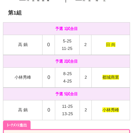
第1組
予選 1試合目
5-25
高 鍋
0
2
日 向
11-25
予選 2試合目
8-25
小林秀峰
0
2
都城商業
4-25
予選 5試合目
11-25
高 鍋
0
2
小林秀峰
13-25
ﾄｰﾅﾒﾝﾄ進出