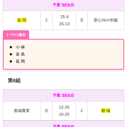
予選 5試合目
25-9
延 岡
2
0
聖心ｳﾙｽﾗ学園
25-13
ﾄｰﾅﾒﾝﾄ進出
■ 小 林
■ 富 島
■ 延 岡
第8
組
予選 3試合目
12-25
都城農業
0
2
都 城
10-25
予選 4試合目