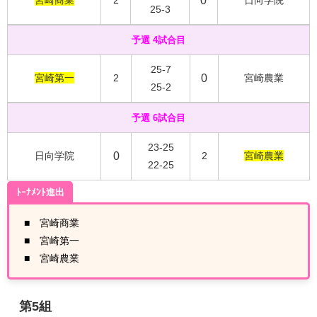
宮崎商業
2
0
日向学院
25-3
予選 4試合目
25-7
宮崎第一
2
0
宮崎農業
25-2
予選 6試合目
23-25
日向学院
0
2
宮崎農業
22-25
ﾄｰﾅﾒﾝﾄ進出
■ 宮崎商業
■ 宮崎第一
■ 宮崎農業
第5組