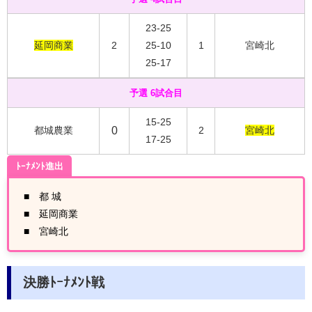
23-25
延岡商業
2
25-10
1
宮崎北
25-17
予選 6試合目
15-25
都城農業
0
2
宮崎北
17-25
ﾄｰﾅﾒﾝﾄ進出
■ 都 城
■ 延岡商業
■ 宮崎北
決勝ﾄｰﾅﾒﾝﾄ戦