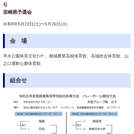
ｲ)
宮崎県予選会
令和8年5月23日(土)〜5月26日(火)
会 場
早水公園体育文化ｾﾝﾀｰ、
都城農業高校体育館、高城総合体育館、山
之口運動公園体育館
組合せ