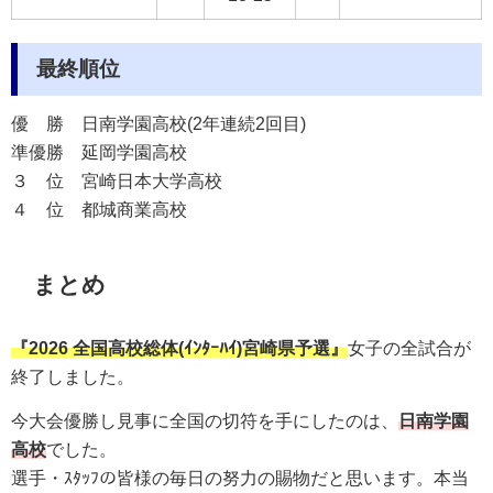
最終順位
優 勝
日南学園高校
(2年連続2回目)
準優勝
延岡学園高校
３ 位
宮崎日本大学高校
４ 位
都城商業高校
まとめ
『
2026 全国高校総体(ｲﾝﾀｰﾊｲ)宮崎県予選』
女子の全試合が
終了しました。
今大会優勝し見事に全国の切符を手にしたのは、
日南学園
高校
でした。
選手・ｽﾀｯﾌの皆様の毎日の努力の賜物だと思います。本当