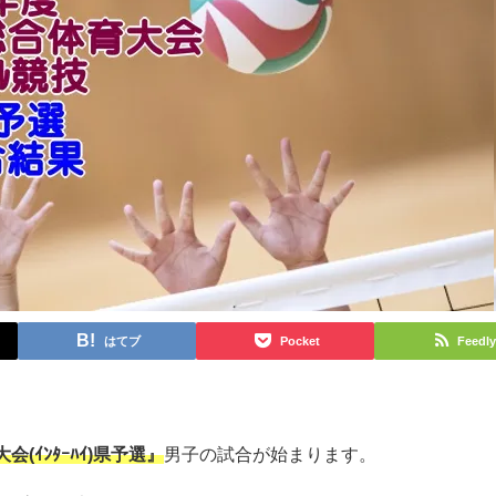
はてブ
Pocket
Feedly
(ｲﾝﾀｰﾊｲ)県予選』
男子の試合が始まります。