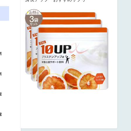
サ
ン
テ
ミ
ナ
プ
ラ
ス
テ
ン
ア
ッ
プ
posted
with
カ
エ
レ
バ
楽
天
市
場
Amazon