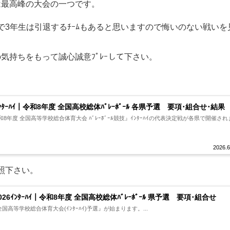
は最高峰の大会の一つです。
で3年生は引退するﾁｰﾑもあると思いますので悔いのない戦いを
気持ちをもって誠心誠意ﾌﾟﾚｰして下さい。
。
ｲﾝﾀｰﾊｲ｜令和8年度 全国高校総体ﾊﾞﾚｰﾎﾞｰﾙ 各県予選 要項･組合せ･結果
8年度 全国高等学校総合体育大会 ﾊﾞﾚｰﾎﾞｰﾙ競技』ｲﾝﾀｰﾊｲの代表決定戦が各県で開催され
2026.6
照下さい。
026ｲﾝﾀｰﾊｲ｜令和8年度 全国高校総体ﾊﾞﾚｰﾎﾞｰﾙ 県予選 要項･組合せ
国高等学校総合体育大会(ｲﾝﾀｰﾊｲ)予選』が始まります。...