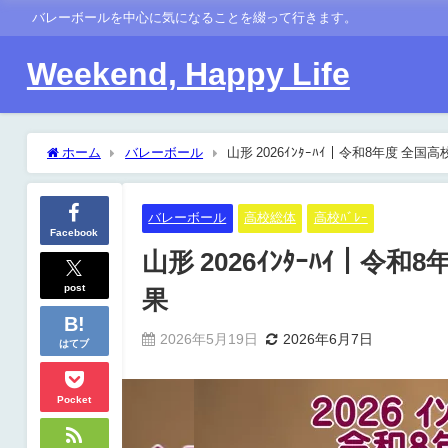
バレーボールを中心に気になることを綴って行きます。
Weekend, Happy Life
ホーム
バレーボール
山形 2026ｲﾝﾀｰﾊｲ｜令和8年度 全国
バレーボール
高校総体
高校ﾊﾞﾚｰ
Facebook
山形 2026ｲﾝﾀｰﾊｲ｜令和
post
果
2026年5月19日
2026年6月7日
はてブ
Pocket