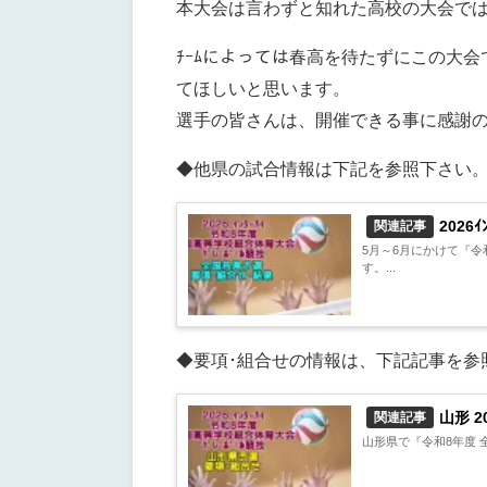
本大会は言わずと知れた高校の大会で
ﾁｰﾑによっては春高を待たずにこの大会
てほしいと思います。
選手の皆さんは、開催できる事に感謝の
◆他県の試合情報は下記を参照下さい
2026
関連記事
5月～6月にかけて『令和
す。...
◆要項･組合せの情報は、下記記事を参
山形 2
関連記事
山形県で『令和8年度 全