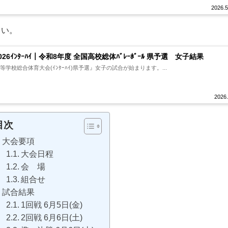
2026.5
さい。
026ｲﾝﾀｰﾊｲ｜令和8年度 全国高校総体ﾊﾞﾚｰﾎﾞｰﾙ 県予選 女子結果
高等学校総合体育大会(ｲﾝﾀｰﾊｲ)県予選』女子の試合が始まります。...
2026.
目次
大会要項
大会日程
会 場
組合せ
試合結果
1回戦 6月5日(金)
2回戦 6月6日(土)