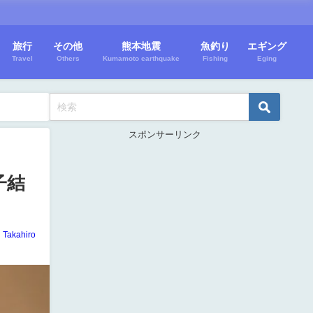
旅行
その他
熊本地震
魚釣り
エギング
Travel
Others
Kumamoto earthquake
Fishing
Eging
スポンサーリンク
子結
Takahiro