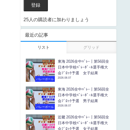
登録
25人の購読者に加わりましょう
最近の記事
リスト
グリッド
東海 2026全中ﾊﾞﾚｰ｜第56回全
日本中学校ﾊﾞﾚｰﾎﾞｰﾙ選手権大
会ﾌﾞﾛｯｸ予選 女子結果
2026.08.07
バレーボール
東海 2026全中ﾊﾞﾚｰ｜第56回全
日本中学校ﾊﾞﾚｰﾎﾞｰﾙ選手権大
会ﾌﾞﾛｯｸ予選 男子結果
2026.08.07
バレーボール
近畿 2026全中ﾊﾞﾚｰ｜第56回全
日本中学校ﾊﾞﾚｰﾎﾞｰﾙ選手権大
会ﾌﾞﾛｯｸ予選 女子結果