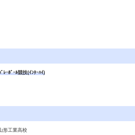
ﾞｰﾙ競技(ｲﾝﾀｰﾊｲ)
、山形工業高校