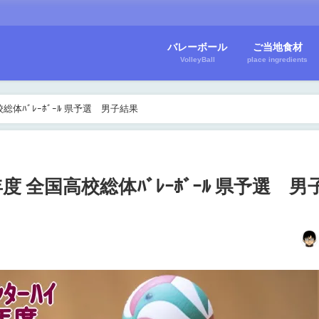
バレーボール
ご当地食材
VolleyBall
place ingredients
高校総体ﾊﾞﾚｰﾎﾞｰﾙ 県予選 男子結果
8年度 全国高校総体ﾊﾞﾚｰﾎﾞｰﾙ 県予選 男