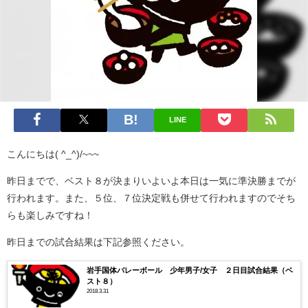
LINE
こんにちは( ^_^)/~~~
昨日までで、ベスト８が決まりいよいよ本日は一気に準決勝までが
行われます。また、５位、７位決定戦も併せて行われますのでそち
らも楽しみですね！
昨日までの試合結果は下記参照ください。
岩手国体バレーボール 少年男子/女子 ２日目試合結果（ベ
スト８）
2018.3.31