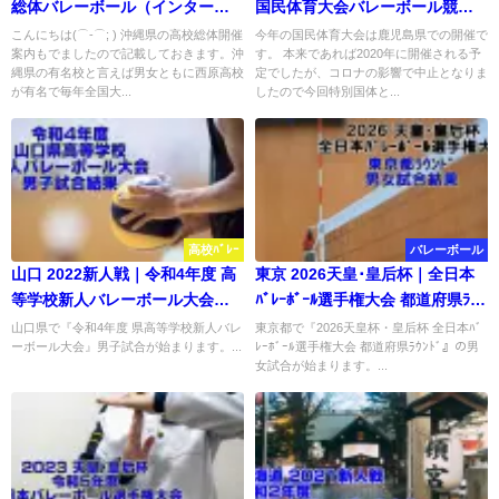
総体バレーボール（インターハ
国民体育大会バレーボール競
イ） 実施要項
技 少年男子試合結果
こんにちは(⌒-⌒; ) 沖縄県の高校総体開催
今年の国民体育大会は鹿児島県での開催で
案内もでましたので記載しておきます。沖
す。 本来であれば2020年に開催される予
縄県の有名校と言えば男女ともに西原高校
定でしたが、コロナの影響で中止となりま
が有名で毎年全国大...
したので今回特別国体と...
高校ﾊﾞﾚｰ
バレーボール
山口 2022新人戦｜令和4年度 高
東京 2026天皇･皇后杯｜全日本
等学校新人バレーボール大会
ﾊﾞﾚｰﾎﾞｰﾙ選手権大会 都道府県ﾗｳﾝ
男子試合結果
ﾄﾞ 試合結果
山口県で『令和4年度 県高等学校新人バレ
東京都で『2026天皇杯・皇后杯 全日本ﾊﾞ
ーボール大会』男子試合が始まります。...
ﾚｰﾎﾞｰﾙ選手権大会 都道府県ﾗｳﾝﾄﾞ』の男
女試合が始まります。...