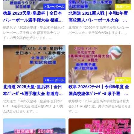
バレーボール
高校ﾊﾞﾚｰ
徳島 2023天皇･皇后杯｜全日本
北海道 2021新人戦｜令和2年度
バレーボール選手権大会 都道府
高校新人バレーボール大会 男
県ラウンド 試合結果
子試合結果
徳島県で『2023天皇杯・皇后杯 全日本バ
北海道で『2020年度 高等学校新人バレー
レーボール選手権大会 都道府県ラウン
ボール大会』男子試合が始まります。...
ド』の男女試合が始まります。...
バレーボール
高校ﾊﾞﾚｰ
北海道 2025天皇･皇后杯｜全日
岐阜 2026ｲﾝﾀｰﾊｲ｜令和8年度 全
本ﾊﾞﾚｰﾎﾞｰﾙ選手権大会 都道府県ﾗ
国高校総体ﾊﾞﾚｰﾎﾞｰﾙ 県予選 男
ｳﾝﾄﾞ 試合結果
子結果
北海道で『2025天皇杯・皇后杯 全日本ﾊﾞ
岐阜県で『2026 全国高等学校総合体育大
ﾚｰﾎﾞｰﾙ選手権大会 都道府県ﾗｳﾝﾄﾞ』の男
会(ｲﾝﾀｰﾊｲ)県予選』男子の試合が始まりま
女試合が始まります。...
す。...