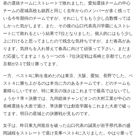
表の選抜チームにストレートで敗れました。愛知選抜チームの中心
チームの星城高校も鎮西と同じく去年からのメンバーが多く残って
いる今年期待のチームですが、それにしてももう少し点数獲ってほ
しかった気がします。また、その後の山口代表高川学園にもストレ
ートにて敗れるという結果で7位となりました。個人的にはもう少し
上に行けると思ってましたので残念な気持ちですが、まだ春高があ
ります。気持ちを入れ替えて春高に向けて頑張って下さい。まだま
だ応援してますよ！もう一つの5・7位決定戦は長崎と京都でしたが
京都が2-1で競り勝ってます。
一方、ベスト4に駒を進めたのは東京、大阪、愛知、長野でした。ベ
スト４に勝ち上がるのは本当に力のあるチームです。どのチームも
素晴らしいですが、特に東京の強さはこれまでで最高ではないでし
ょうか？準々決勝では、九州総体チャンピオンの大村工業が中心の
長崎選抜を大差で退け、準決勝では創造学園をこれまた大差で破っ
てます。明日の星城との決勝戦が見ものです。
女子は、昨日東九州龍谷を破った山口代表の誠英が岩手県代表の盛
岡誠桜をストレートで退け見事ベスト4に入りました。やはり乗って