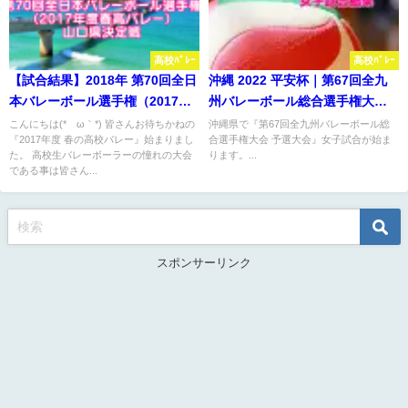
高校ﾊﾞﾚｰ
高校ﾊﾞﾚｰ
【試合結果】2018年 第70回全日
沖縄 2022 平安杯｜第67回全九
本バレーボール選手権（2017年
州バレーボール総合選手権大会
度春高バレー）山口県決定戦
県予選 女子試合結果
こんにちは(*´ω｀*) 皆さんお待ちかねの
沖縄県で『第67回全九州バレーボール総
『2017年度 春の高校バレー』始まりまし
合選手権大会 予選大会』女子試合が始ま
た。 高校生バレーボーラーの憧れの大会
ります。...
である事は皆さん...
スポンサーリンク