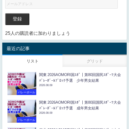
登録
25人の購読者に加わりましょう
最近の記事
リスト
グリッド
関東 2026AOMORI国ｽﾎﾟ｜第80回国民ｽﾎﾟｰﾂ大会
ﾊﾞﾚｰﾎﾞｰﾙﾌﾞﾛｯｸ予選 少年男女結果
2026.08.09
バレーボール
関東 2026AOMORI国ｽﾎﾟ｜第80回国民ｽﾎﾟｰﾂ大会
ﾊﾞﾚｰﾎﾞｰﾙﾌﾞﾛｯｸ予選 成年男女結果
2026.08.09
バレーボール