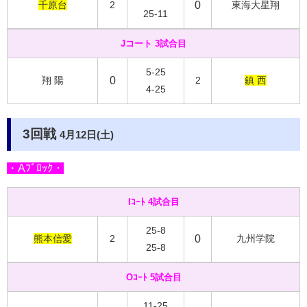
千原台
2
0
東海大星翔
25-11
Jコート 3試合目
5-25
翔 陽
0
2
鎮 西
4-25
3回戦
4月12日(土)
・Aﾌﾞﾛｯｸ・
Iｺｰﾄ 4試合目
25-8
熊本信愛
2
0
九州学院
25-8
Oｺｰﾄ 5試合目
11-25