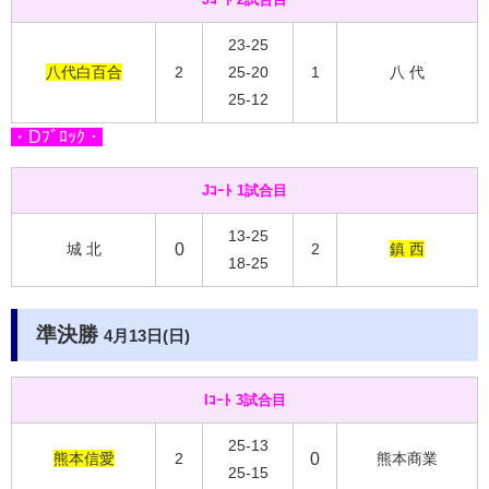
23-25
八代白百合
2
25-20
1
八 代
25-12
・Dﾌﾞﾛｯｸ・
Jｺｰﾄ 1試合目
13-25
城 北
0
2
鎮 西
18-25
準決勝
4月13日(日)
Iｺｰﾄ 3試合目
25-13
熊本信愛
2
0
熊本商業
25-15