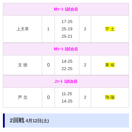
Mｺｰﾄ 1試合目
17-25
上天草
1
25-19
2
宇 土
25-21
Mｺｰﾄ 2試合目
14-25
文 徳
0
2
東 稜
22-25
Jｺｰﾄ 1試合目
11-25
芦 北
0
2
翔 陽
14-25
2回戦
4月12日(土)