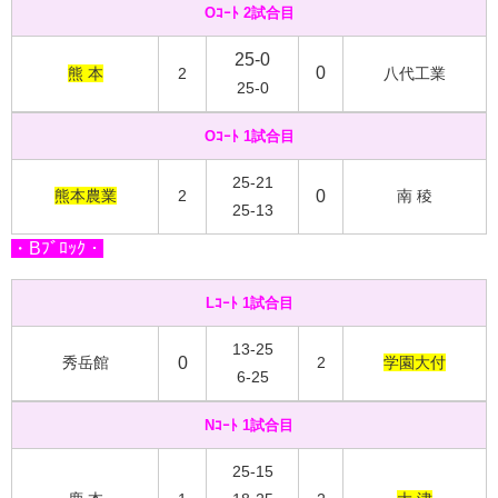
Oｺｰﾄ 2試合目
25-0
0
熊 本
2
八代工業
25-0
Oｺｰﾄ 1試合目
25-21
熊本農業
2
0
南 稜
25-13
・Bﾌﾞﾛｯｸ・
Lｺｰﾄ 1試合目
13-25
秀岳館
0
2
学園大付
6-25
Nｺｰﾄ 1試合目
25-15