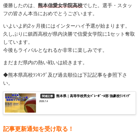
優勝したのは、
熊本信愛女学院高校
でした。選手・スタッ
フの皆さん本当におめでとうございます。
いよいよ約2ヶ月後にはインターハイ予選が始まります。
久しぶりに鎮西高校が県内決勝で信愛女学院に1セット奪取
しています。
今後もライバルとなれるか非常に楽しみです。
まだまだ県内の熱い戦いは続きます。
◆
熊本県高校ﾗﾝｷﾝｸﾞ及び過去順位は下記記事を参照下さ
い。
熊本県｜高等学校男女ﾊﾞﾚｰﾎﾞｰﾙ部 強豪校ﾗﾝｷﾝｸﾞ
関連記事
2026.7.4
記事更新通知を受け取る！