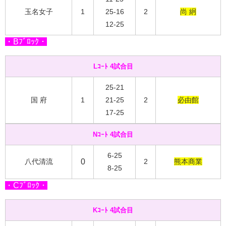
玉名女子
1
25-16
2
尚 絅
12-25
・Bﾌﾞﾛｯｸ・
Lｺｰﾄ 4試合目
25-21
国 府
1
21-25
2
必由館
17-25
Nｺｰﾄ 4試合目
6-25
八代清流
0
2
熊本商業
8-25
・Cﾌﾞﾛｯｸ・
Kｺｰﾄ 4試合目