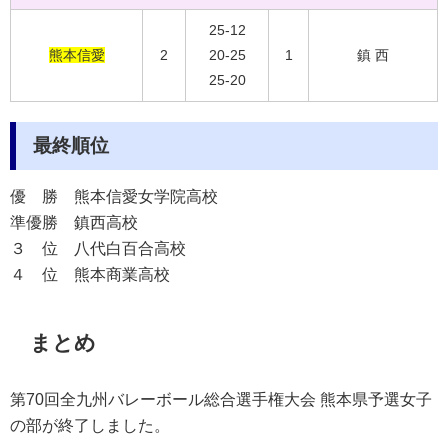
25-12
熊本信愛
2
20-25
1
鎮 西
25-20
最終順位
優 勝
熊本信愛女学院高校
準優勝
鎮西高校
３ 位
八代白百合高校
４ 位
熊本商業高校
まとめ
第70回全九州バレーボール総合選手権大会 熊本県予選女子
の部が終了しました。