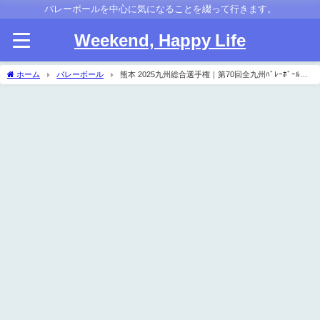
バレーボールを中心に気になることを綴って行きます。
Weekend, Happy Life
ホーム
バレーボール
熊本 2025九州総合選手権｜第70回全九州ﾊﾞﾚｰﾎﾞｰﾙ総
合選手権大会県予選 女子結果