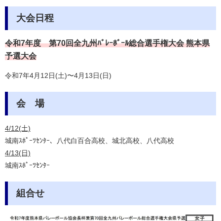
大会日程
令和7
年度
第70回全九州ﾊﾞﾚｰﾎﾞｰﾙ総合選手権大会 熊本県
予選大会
令和7年4月12日(土)〜4月13日(日)
会 場
4/12(土)
城南ｽﾎﾟｰﾂｾﾝﾀｰ、八代白百合高校、城北高校、八代高校
4/13(日)
城南ｽﾎﾟｰﾂｾﾝﾀｰ
組合せ