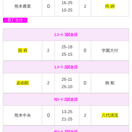
16-25
熊本農業
0
2
尚 絅
10-25
・Bﾌﾞﾛｯｸ・
Lｺｰﾄ 3試合目
25-18
国 府
2
0
学園大付
25-15
Lｺｰﾄ 2試合目
25-11
必由館
2
0
御 船
25-10
Nｺｰﾄ 2試合目
13-25
熊本中央
0
2
八代清流
21-25
Nｺｰﾄ 3試合目