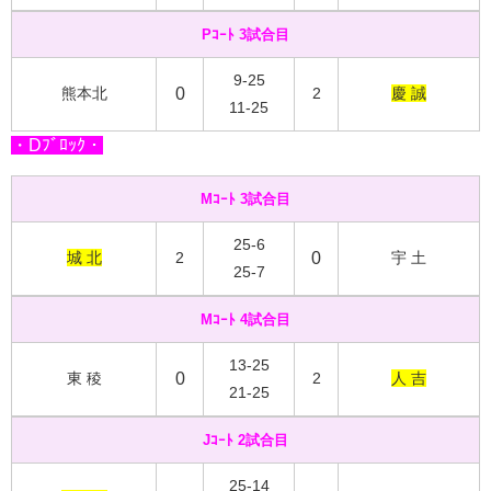
Pｺｰﾄ 3試合目
9-25
熊本北
0
2
慶 誠
11-25
・Dﾌﾞﾛｯｸ・
Mｺｰﾄ 3試合目
25-6
城 北
2
0
宇 土
25-7
Mｺｰﾄ 4試合目
13-25
東 稜
0
2
人 吉
21-25
Jｺｰﾄ 2試合目
25-14