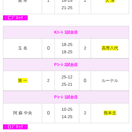
鹿 本
1
18-25
2
大 津
21-25
・Cﾌﾞﾛｯｸ・
Kｺｰﾄ 1試合目
18-25
玉 名
0
2
高専八代
18-25
Pｺｰﾄ 2試合目
25-12
第 一
2
0
ルーテル
25-21
Pｺｰﾄ 1試合目
10-25
阿 蘇 中央
0
2
熊本北
14-25
・Dﾌﾞﾛｯｸ・