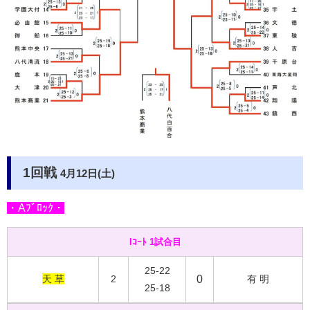
1回戦
4月12日(土)
・Aﾌﾞﾛｯｸ・
Iｺｰﾄ 1試合目
25-22
天 草
2
0
有 明
25-18