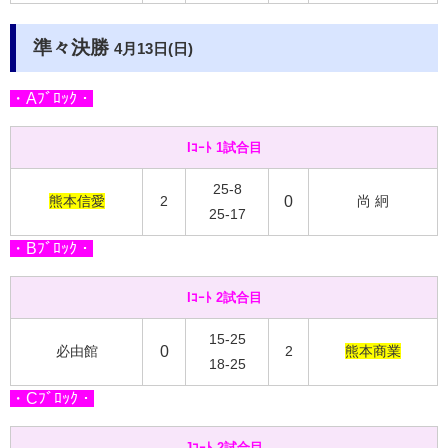
準々決勝
4月13日(日)
・Aﾌﾞﾛｯｸ・
Iｺｰﾄ 1試合目
25-8
熊本信愛
2
0
尚 絅
25-17
・Bﾌﾞﾛｯｸ・
Iｺｰﾄ 2試合目
15-25
必由館
0
2
熊本商業
18-25
・Cﾌﾞﾛｯｸ・
Jｺｰﾄ 2試合目