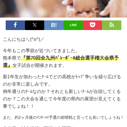
LINE
こんにちは＼(^o^)／
今年もこの季節が近づいてきました。
『第70回全九州ﾊﾞﾚｰﾎﾞｰﾙ総合選手権大会県予
熊本県で
選』
女子試合が開催されます。
新1年生が加わったﾁｰﾑでどの高校がﾄｯﾌﾟ争いを繰り広げる
のか非常に楽しみです。
例年通りのﾁｰﾑなのか？それとも新しいﾁｰﾑが台頭してくる
のか？
この大会を通じて今年度の県内の展望が見えてくる
事でしょね！！
また、約2ヶ月後のｲﾝﾀｰﾊｲ予選の前哨戦と言っても良いでしょうね！