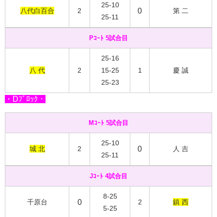
25-10
八代白百合
2
0
第 二
25-11
Pｺｰﾄ 5試合目
25-16
八 代
2
15-25
1
慶 誠
25-23
・Dﾌﾞﾛｯｸ・
Mｺｰﾄ 5試合目
25-10
城 北
2
0
人 吉
25-11
Jｺｰﾄ 4試合目
8-25
千原台
0
2
鎮 西
5-25