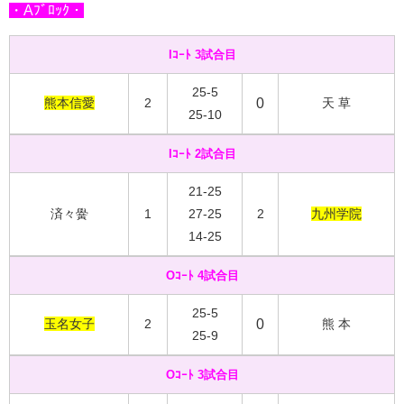
・Aﾌﾞﾛｯｸ・
Iｺｰﾄ 3試合目
25-5
熊本信愛
2
0
天 草
25-10
Iｺｰﾄ 2試合目
21-25
済々黌
1
27-25
2
九州学院
14-25
Oｺｰﾄ 4試合目
25-5
玉名女子
2
0
熊 本
25-9
Oｺｰﾄ 3試合目