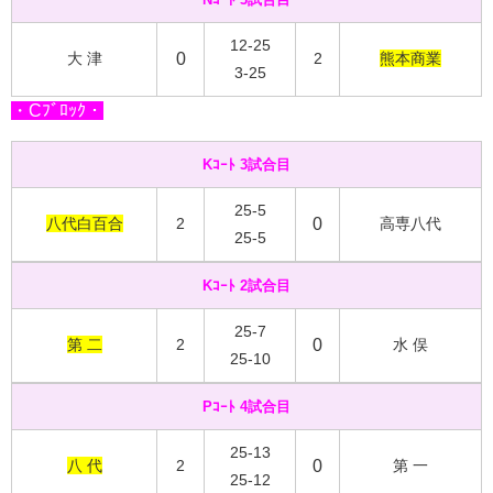
12-25
大 津
0
2
熊本商業
3-25
・Cﾌﾞﾛｯｸ・
Kｺｰﾄ 3試合目
25-5
八代白百合
2
0
高専八代
25-5
Kｺｰﾄ 2試合目
25-7
第 二
2
0
水 俣
25-10
Pｺｰﾄ 4試合目
25-13
八 代
2
0
第 一
25-12