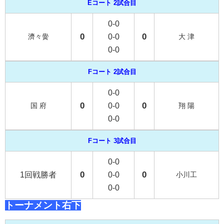
Eコート 2試合目
0-0
0
0
濟々黌
0-0
大 津
0-0
Fコート 2試合目
0-0
0
0
国 府
0-0
翔 陽
0-0
Fコート 3試合目
0-0
0
0
1回戦勝者
0-0
小川工
0-0
トーナメント右下