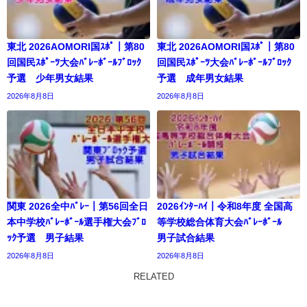
東北 2026AOMORI国ｽﾎﾟ｜第80
東北 2026AOMORI国ｽﾎﾟ｜第80
回国民ｽﾎﾟｰﾂ大会ﾊﾞﾚｰﾎﾞｰﾙﾌﾞﾛｯｸ
回国民ｽﾎﾟｰﾂ大会ﾊﾞﾚｰﾎﾞｰﾙﾌﾞﾛｯｸ
予選 少年男女結果
予選 成年男女結果
2026年8月8日
2026年8月8日
関東 2026全中ﾊﾞﾚｰ｜第56回全日
2026ｲﾝﾀｰﾊｲ｜令和8年度 全国高
本中学校ﾊﾞﾚｰﾎﾞｰﾙ選手権大会ﾌﾞﾛ
等学校総合体育大会ﾊﾞﾚｰﾎﾞｰﾙ
ｯｸ予選 男子結果
男子試合結果
2026年8月8日
2026年8月8日
RELATED