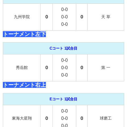
0-0
0
0
九州学院
0-0
天 草
0-0
トーナメント左下
Cコート 1試合目
0-0
0
0
秀岳館
0-0
第 一
0-0
トーナメント右上
Eコート 1試合目
0-0
0
0
東海大星翔
0-0
球磨工
0-0