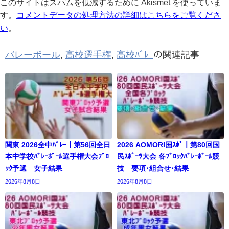
このサイトはスパムを低減するために Akismet を使っていま
す。
コメントデータの処理方法の詳細はこちらをご覧くださ
い
。
バレーボール
,
高校選手権
,
高校ﾊﾞﾚｰ
の関連記事
関東 2026全中ﾊﾞﾚｰ｜第56回全日
2026 AOMORI国ｽﾎﾟ｜第80回国
本中学校ﾊﾞﾚｰﾎﾞｰﾙ選手権大会ﾌﾞﾛ
民ｽﾎﾟｰﾂ大会 各ﾌﾞﾛｯｸﾊﾞﾚｰﾎﾞｰﾙ競
ｯｸ予選 女子結果
技 要項･組合せ･結果
2026年8月8日
2026年8月8日