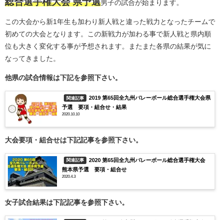
総合選手権大会 県予選
男子の試合が始まります。
この大会から新1年生も加わり新人戦と違った戦力となったチームで
初めての大会となります。この新戦力が加わる事で新人戦と県内順
位も大きく変化する事が予想されます。またまた各県の結果が気に
なってきました。
他県の試合情報は下記を参照下さい。
2019 第65回全九州バレーボール総合選手権大会県
関連記事
予選 要項・組合せ・結果
2020.10.10
大会要項・組合せは下記記事を参照下さい。
2020 第65回全九州バレーボール総合選手権大会
関連記事
熊本県予選 要項・組合せ
2020.4.3
女子試合結果は下記記事を参照下さい。