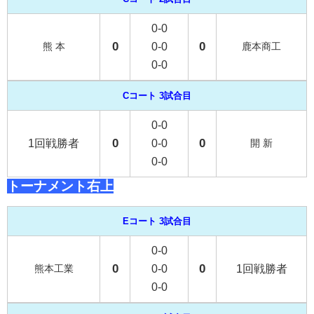
0-0
0
0
熊 本
0-0
鹿本商工
0-0
Cコート 3試合目
0-0
0
0
1回戦勝者
0-0
開 新
0-0
トーナメント右上
Eコート 3試合目
0-0
0
0
熊本工業
0-0
1回戦勝者
0-0