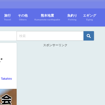
旅行
その他
熊本地震
魚釣り
エギング
Travel
Others
Kumamoto earthquake
Fishing
Eging
スポンサーリンク
ﾝﾄﾞ
Takahiro