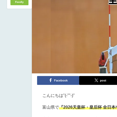
Feedly
Facebook
post
こんにちは"(-""-)"
富山県で
『
2026天皇杯・皇后杯 全日本ﾊﾞ