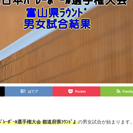
はてブ
Pocket
Feedly
ﾚｰﾎﾞｰﾙ選手権大会 都道府県ﾗｳﾝﾄﾞ
』
の男女試合が始まります