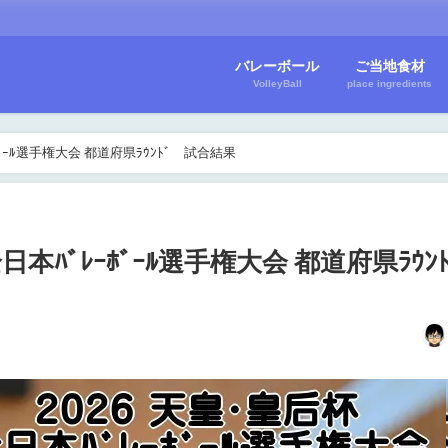
バレーボール
ご当地食材
VolleyBall
place ingredients
ﾎﾞｰﾙ選手権大会 都道府県ﾗｳﾝﾄﾞ 試合結果
日本ﾊﾞﾚｰﾎﾞｰﾙ選手権大会 都道府県ﾗｳ