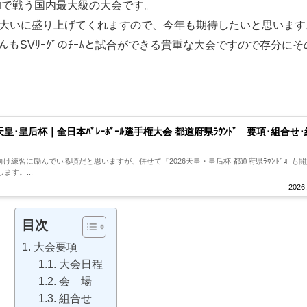
ﾝｺで戦う国内最大級の大会です。
会を大いに盛り上げてくれますので、今年も期待したいと思います
さんもSVﾘｰｸﾞのﾁｰﾑと試合ができる貴重な大会ですので存分にそ
。
 天皇･皇后杯｜全日本ﾊﾞﾚｰﾎﾞｰﾙ選手権大会 都道府県ﾗｳﾝﾄﾞ 要項･組合せ･
ｲに向け練習に励んでいる頃だと思いますが、併せて『2026天皇・皇后杯 都道府県ﾗｳﾝﾄﾞ』も
す。...
2026.
目次
大会要項
大会日程
会 場
組合せ