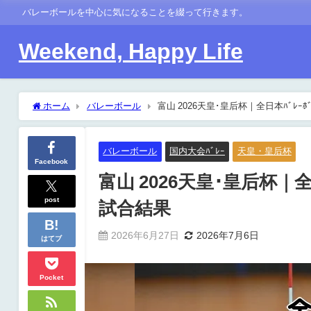
バレーボールを中心に気になることを綴って行きます。
Weekend, Happy Life
ホーム
バレーボール
富山 2026天皇･皇后杯｜全日本ﾊﾞﾚｰ
バレーボール
国内大会ﾊﾞﾚｰ
天皇・皇后杯
Facebook
富山 2026天皇･皇后杯｜全
post
試合結果
2026年6月27日
2026年7月6日
はてブ
Pocket