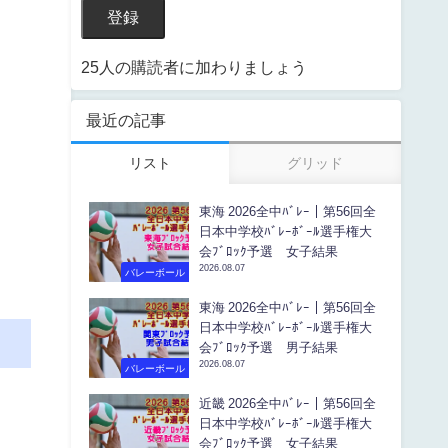
登録
25人の購読者に加わりましょう
最近の記事
リスト
グリッド
東海 2026全中ﾊﾞﾚｰ｜第56回全
日本中学校ﾊﾞﾚｰﾎﾞｰﾙ選手権大
会ﾌﾞﾛｯｸ予選 女子結果
2026.08.07
バレーボール
東海 2026全中ﾊﾞﾚｰ｜第56回全
日本中学校ﾊﾞﾚｰﾎﾞｰﾙ選手権大
会ﾌﾞﾛｯｸ予選 男子結果
2026.08.07
バレーボール
近畿 2026全中ﾊﾞﾚｰ｜第56回全
日本中学校ﾊﾞﾚｰﾎﾞｰﾙ選手権大
会ﾌﾞﾛｯｸ予選 女子結果