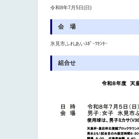
令和8年7月5日(日)
会 場
氷見市ふれあいｽﾎﾟｰﾂｾﾝﾀｰ
組合せ