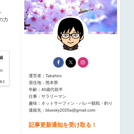
。
の力
結
開始
運営者：Takahiro
8.2
居住地：熊本県
年齢：40歳代前半
仕事：サラリーマン
趣味：ネットサーフィン・バレー観戦・釣り
連絡先：bluesky2020a@gmail.com
記事更新通知を受け取る！