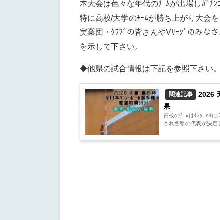
本大会は色々な年代のﾁｰﾑが出場しｶﾞﾁ
特に高校/大学のﾁｰﾑが勝ち上がり大
実業団・ｸﾗﾌﾞの皆さんやVﾘｰｸﾞのみな
を示して下さい。
◆他県の試合情報は下記を参照下さい
2026
関連記事
果
高校のﾁｰﾑはｲﾝﾀｰﾊ
され各県の代表が決定しま