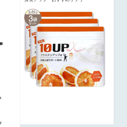
サ
ン
テ
ミ
ナ
プ
ラ
ス
テ
ン
ア
ッ
プ
posted
with
カ
エ
レ
バ
楽
天
市
場
Amazon