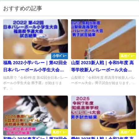
おすすめの記事
小学ﾊﾞﾚｰ
高校ﾊﾞﾚｰ
福島 2022小学バレー｜第42回全
山梨 2023新人戦｜令和5年度 高
日本バレーボール小学生大会県
等学校新人バレーボール大会
予選 試合結果
男子試合結果
福島県で『令和4年度 第42回全日本バレー
山梨県で『令和5年度 県高等学校新人バレ
ボール小学生大会 県予選』が始まりま
ーボール大会』男子試合が始まります。...
す。...
高校ﾊﾞﾚｰ
高校ﾊﾞﾚｰ
和歌山 2026春高ﾊﾞﾚｰ｜第78回全
愛知 2025新人戦｜令和7年度 高