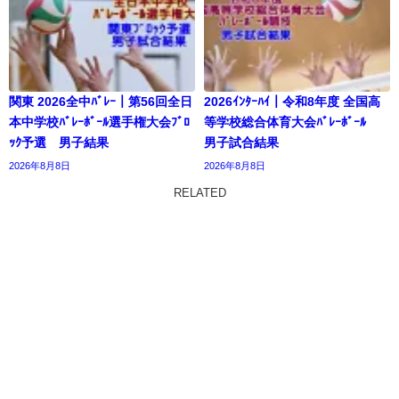
関東 2026全中ﾊﾞﾚｰ｜第56回全日
2026ｲﾝﾀｰﾊｲ｜令和8年度 全国高
本中学校ﾊﾞﾚｰﾎﾞｰﾙ選手権大会ﾌﾞﾛ
等学校総合体育大会ﾊﾞﾚｰﾎﾞｰﾙ
ｯｸ予選 男子結果
男子試合結果
2026年8月8日
2026年8月8日
RELATED