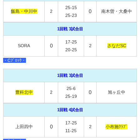
25-15
飯島・中川中
2
0
南木曽・大桑中
25-23
1回戦 3試合目
17-25
SORA
0
2
さなだSC
20-25
・Cﾌﾞﾛｯｸ・
1回戦 3試合目
25-6
豊科北中
2
0
旭ヶ丘中
25-19
1回戦 4試合目
17-25
上田四中
0
2
小布施
ｸﾗﾌﾞ
11-25