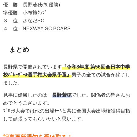
優 勝
長野若穂(初優勝)
準優勝
小布施ｸﾗﾌﾞ
３ 位
さなだSC
４ 位
NEXWAY SC
BOARS
まとめ
長野県で開催されています
『
令和8年度 第56回全日本中学
校ﾊﾞﾚｰﾎﾞｰﾙ選手権大会県予選
』
男子の全ての試合が終了し
ました。
見事に優勝したのは、
長野若穂
でした。関係者の皆さんお
めでとうございます。
ﾌﾞﾛｯｸ大会では他の出場ﾁｰﾑと共に全国大会出場権獲得目指
して頑張ってもらいたいと思います。