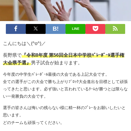
LINE
こんにちは＼(^o^)／
長野県で
『令和8年度 第56回全日本中学校ﾊﾞﾚｰﾎﾞｰﾙ選手権
大会県予選』
男子試合が始まります。
今年度の中学生ﾊﾞﾚｰﾎﾞｰﾙ最後の大会である上記大会です。
全ての選手がこの大会で勝ち上がりﾌﾞﾛｯｸ大会進出を目標として頑張
ってきたと思います。必ず強いと言われているﾁｰﾑが勝つとは限らな
い一発勝負の大会です。
選手の皆さんは悔いの残らない様に精一杯のﾌﾟﾚｰをお願いしたいと
思います。
どのチームも頑張ってください。