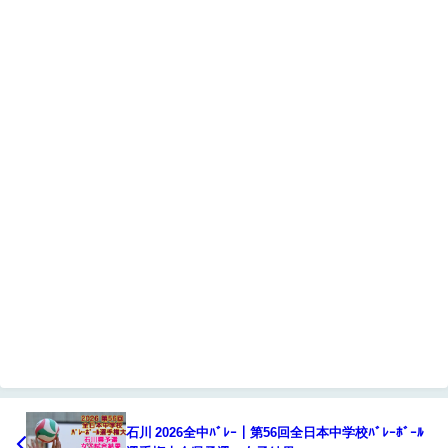
石川 2026全中ﾊﾞﾚｰ｜第56回全日本中学校ﾊﾞﾚｰﾎﾞｰﾙ