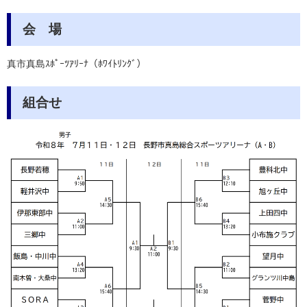
会 場
真市真島ｽﾎﾟｰﾂｱﾘｰﾅ（ﾎﾜｲﾄﾘﾝｸﾞ）
組合せ