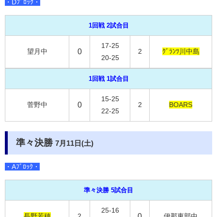
・Dﾌﾞﾛｯｸ・
1回戦 2試合目
17-25
望月中
0
2
ｸﾞﾗﾝﾂ川中島
20-25
1回戦 1試合目
15-25
菅野中
0
2
BOARS
22-25
準々決勝
7月11日(土)
・Aﾌﾞﾛｯｸ・
準々決勝 5試合目
25-16
長野若穂
2
0
伊那東部中