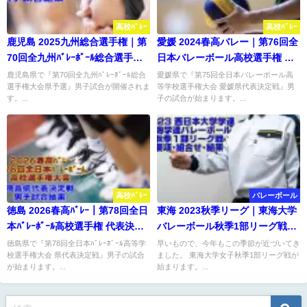
高校ﾊﾞﾚｰ
高校ﾊﾞﾚｰ
鹿児島 2025九州総合選手権｜第
愛媛 2024春高バレー｜第76回全
70回全九州ﾊﾞﾚｰﾎﾞｰﾙ総合選手権
日本バレーボール高校選手権 代
大会県予選 男子結果
表決定戦 男子結果
鹿児島県で『第70回全九州ﾊﾞﾚｰﾎﾞｰﾙ総合
愛媛県で『第75回全日本バレーボール高
選手権大会県予選』男子試合が開催されま
等学校選手権大会 愛媛県代表決定戦』男
す。...
子の試合が始まります。...
高校ﾊﾞﾚｰ
バレーボール
徳島 2026春高ﾊﾞﾚｰ｜第78回全日
東海 2023秋季リーグ｜東海大学
本ﾊﾞﾚｰﾎﾞｰﾙ高校選手権 代表決定
バレーボール秋季1部リーグ戦
戦 男子結果
女子試合結果
徳島県で『第78回全日本ﾊﾞﾚｰﾎﾞｰﾙ高等学
早いもので、今年もこの季節が近づいてき
校選手権大会 県代表決定戦』男子の試合
ました。 東海大学女子秋季1部リーグ戦が
が始まります。...
始まります。...