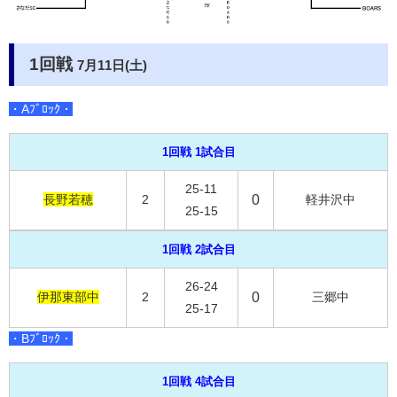
1回戦
7月11日(土)
・Aﾌﾞﾛｯｸ・
1回戦 1試合目
25-11
長野若穂
2
0
軽井沢中
25-15
1回戦 2試合目
26-24
伊那東部中
2
0
三郷中
25-17
・Bﾌﾞﾛｯｸ・
1回戦 4試合目