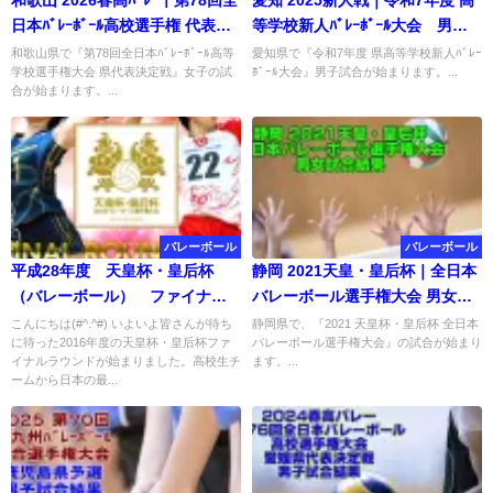
日本ﾊﾞﾚｰﾎﾞｰﾙ高校選手権 代表決
等学校新人ﾊﾞﾚｰﾎﾞｰﾙ大会 男子
定戦 女子結果
結果
和歌山県で『第78回全日本ﾊﾞﾚｰﾎﾞｰﾙ高等
愛知県で『令和7年度 県高等学校新人ﾊﾞﾚｰ
学校選手権大会 県代表決定戦』女子の試
ﾎﾞｰﾙ大会』男子試合が始まります。...
合が始まります。...
バレーボール
バレーボール
平成28年度 天皇杯・皇后杯
静岡 2021天皇・皇后杯｜全日本
（バレーボール） ファイナル
バレーボール選手権大会 男女試
ラウンド1日目試合結果
合結果
こんにちは(#^.^#) いよいよ皆さんが待ち
静岡県で、『2021 天皇杯・皇后杯 全日本
に待った2016年度の天皇杯・皇后杯ファ
バレーボール選手権大会』の試合が始まり
イナルラウンドが始まりました。高校生チ
ます。...
ームから日本の最...