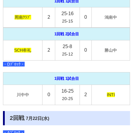
1回戦 1試合目
25-16
2
0
周南ｸﾗﾌﾞ
鴻南中
25-15
1回戦 2試合目
25-8
2
0
SCH牟礼
勝山中
25-12
・Dﾌﾞﾛｯｸ・
1回戦 1試合目
16-25
0
2
川中中
INTI
20-25
2回戦
7月22日(水)
・Aﾌﾞﾛｯｸ・