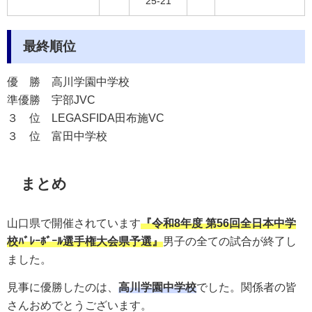
25-21
最終順位
優 勝
高川学園中学校
準優勝
宇部JVC
３ 位 LEGASFIDA
田布施VC
３ 位
富田中学校
まとめ
山口県で開催されています
『
令和8年度 第56回全日本中学
校ﾊﾞﾚｰﾎﾞｰﾙ選手権大会県予選
』
男子の全ての試合が終了し
ました。
見事に優勝したのは、
高川学園中学校
でした。関係者の皆
さんおめでとうございます。