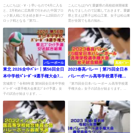
組合せ・結果
イ） 実施要項
こんにちは(・∀・) 早いもので4月に入る
こんにちは)^o^( 愛媛県の高校総体開催案
と、2月初めに広島県で行われた中国ブロ
内もでましたので記載しておきます。愛媛
ック新人戦に引き続き新チーム2回目のブ
県と言えば男子は松山工業、女子は松山東
ロック戦となる『第71...
雲が全国でも名の知れ...
バレーボール
高校ﾊﾞﾚｰ
東北 2026全中ﾊﾞﾚｰ｜第56回全日
2023春高バレー｜第75回全日本
本中学校ﾊﾞﾚｰﾎﾞｰﾙ選手権大会ﾌﾞﾛ
バレーボール高等学校選手権大
ｯｸ予選 女子結果
会 女子試合結果
宮城県で『令和8年度 第56回全日本中学校
『第75回全日本バレーボー ル高等学校選
ﾊﾞﾚｰﾎﾞｰﾙ選手権大会東北ﾌﾞﾛｯｸ予選』女
手権大会』女子の試合が始まります。...
子の試合が始まります。...