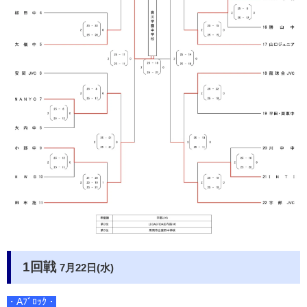
1回戦
7月22日(水)
・Aﾌﾞﾛｯｸ・