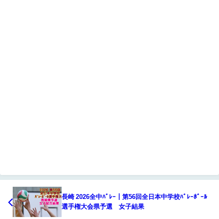
長崎 2026全中ﾊﾞﾚｰ｜第56回全日本中学校ﾊﾞﾚｰﾎﾞｰﾙ
選手権大会県予選 女子結果