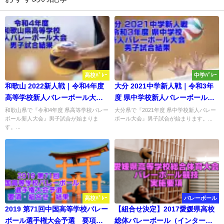
高校ﾊﾞﾚｰ
中学ﾊﾞﾚｰ
和歌山 2022新人戦｜令和4年度
大分 2021中学新人戦｜令和3年
高等学校新人バレーボール大
度 県中学校新人バレーボール大
会 男子試合結果
会 男子試合結果
和歌山県で『令和4年度 県高等学校バレー
大分県で『2021年度 県中学校新人バレー
ボール新人大会』男子試合が始まりま
ボール大会』男子試合が始まります。...
す。...
高校ﾊﾞﾚｰ
バレーボール
2019 第71回中国高等学校バレー
【組合せ決定】2017愛媛県高校
ボール選手権大会予選 要項・
総体バレーボール（インターハ