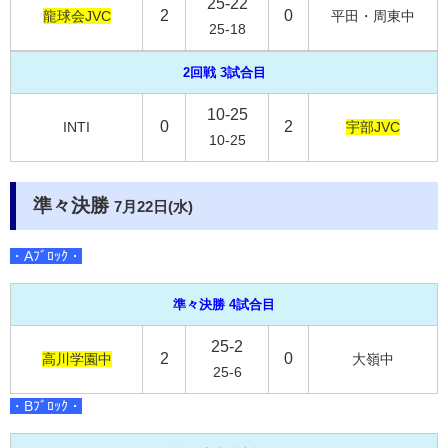
25-22
2
0
龍球会JVC
平田・周東中
25-18
2回戦 3試合目
10-25
0
2
INTI
宇部JVC
10-25
準々決勝
7月22日(水)
・Aﾌﾞﾛｯｸ・
準々決勝 4試合目
25-2
2
0
高川学園中
大嶺中
25-6
・Bﾌﾞﾛｯｸ・