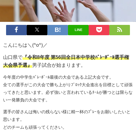
LINE
こんにちは＼(^o^)／
山口県で
『令和8年度 第56回全日本中学校ﾊﾞﾚｰﾎﾞｰﾙ選手権
大会県予選』
男子試合が始まります。
今年度の中学生ﾊﾞﾚｰﾎﾞｰﾙ最後の大会である上記大会です。
全ての選手がこの大会で勝ち上がりﾌﾞﾛｯｸ大会進出を目標として頑張
ってきたと思います。必ず強いと言われているﾁｰﾑが勝つとは限らな
い一発勝負の大会です。
選手の皆さんは悔いの残らない様に精一杯のﾌﾟﾚｰをお願いしたいと
思います。
どのチームも頑張ってください。