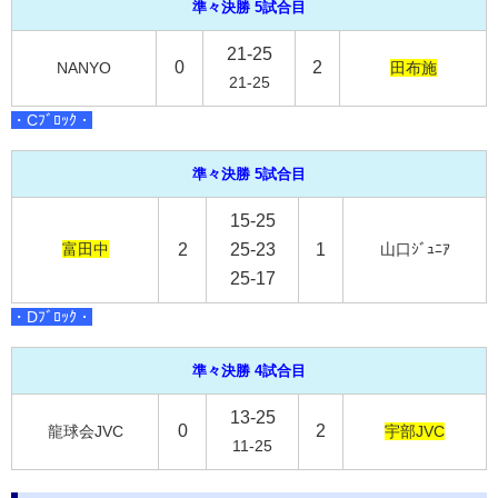
準々決勝 5試合目
21-25
0
2
NANYO
田布施
21-25
・Cﾌﾞﾛｯｸ・
準々決勝 5試合目
15-25
富田中
2
25-23
1
山口ｼﾞｭﾆｱ
25-17
・Dﾌﾞﾛｯｸ・
準々決勝 4試合目
13-25
0
2
龍球会JVC
宇部JVC
11-25