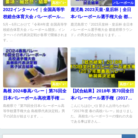
高校ﾊﾞﾚｰ
バレーボール
2022インターハイ｜全国高等学
鹿児島 2023天皇･皇后杯｜全日
校総合体育大会 バレーボール各
本バレーボール選手権大会 都道
県予選 要項・組合せ・結果
府県ラウンド 試合結果
5月～6月にかけて『令和4年度 全国高等学
鹿児島県で『2023天皇杯・皇后杯 全日本
校総合体育大会 バレーボール競技』イン
バレーボール選手権大会 都道府県ラウン
ターハイの代表決定戦が各県で開催されま
ド』の男女試合が始まります。...
す。...
高校ﾊﾞﾚｰ
高校ﾊﾞﾚｰ
島根 2024春高バレー｜第76回全
【試合結果】2018年 第70回全日
日本バレーボール高校選手権 代
本バレーボール選手権（2017年
表決定戦 男子結果
度春高バレー）新潟県決定戦
島根県で『第75回全日本バレーボール高
こんにちは((+_+)) 皆さんお待ちかねの
等学校選手権大会 島根県代表決定戦』男
『2017年度 春の高校バレー』始まりまし
子の試合が始まります。...
た。 高校生バレーボーラーの憧れの大会
である事は皆さん...