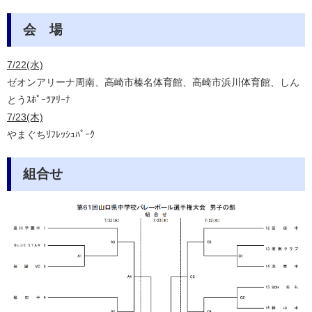
会 場
7/22(水)
ゼオンアリーナ周南、高崎市榛名体育館、高崎市浜川体育館、しん
とうｽﾎﾟｰﾂｱﾘｰﾅ
7/23(木)
やまぐちﾘﾌﾚｯｼｭﾊﾟｰｸ
組合せ