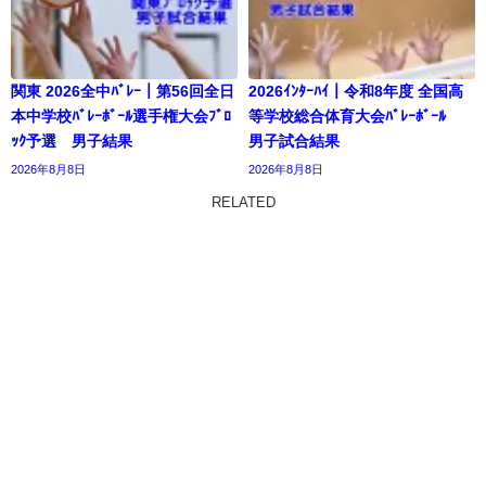
関東 2026全中ﾊﾞﾚｰ｜第56回全日
2026ｲﾝﾀｰﾊｲ｜令和8年度 全国高
本中学校ﾊﾞﾚｰﾎﾞｰﾙ選手権大会ﾌﾞﾛ
等学校総合体育大会ﾊﾞﾚｰﾎﾞｰﾙ
ｯｸ予選 男子結果
男子試合結果
2026年8月8日
2026年8月8日
RELATED