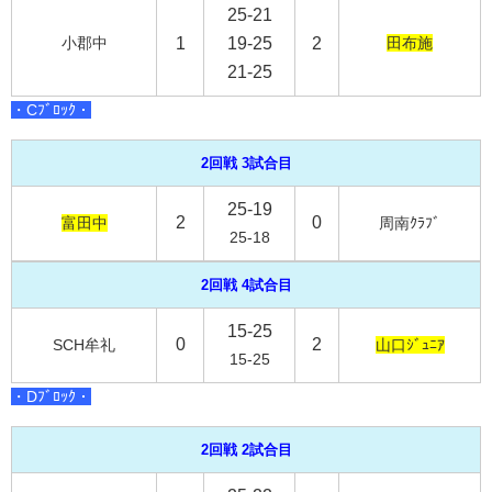
25-21
小郡中
1
19-25
2
田布施
21-25
・Cﾌﾞﾛｯｸ・
2回戦 3試合目
25-19
2
0
富田中
周南ｸﾗﾌﾞ
25-18
2回戦 4試合目
15-25
0
2
SCH牟礼
山口ｼﾞｭﾆｱ
15-25
・Dﾌﾞﾛｯｸ・
2回戦 2試合目