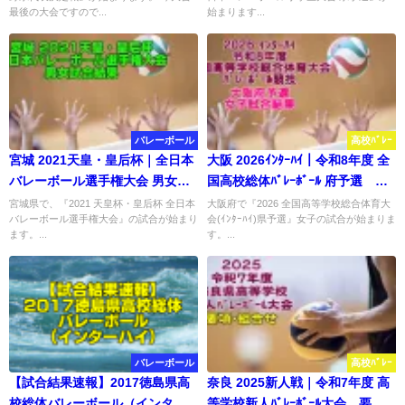
最後の大会ですので...
始まります...
バレーボール
高校ﾊﾞﾚｰ
宮城 2021天皇・皇后杯｜全日本
大阪 2026ｲﾝﾀｰﾊｲ｜令和8年度 全
バレーボール選手権大会 男女試
国高校総体ﾊﾞﾚｰﾎﾞｰﾙ 府予選 女
合結果
子結果
宮城県で、『2021 天皇杯・皇后杯 全日本
大阪府で『2026 全国高等学校総合体育大
バレーボール選手権大会』の試合が始まり
会(ｲﾝﾀｰﾊｲ)県予選』女子の試合が始まりま
ます。...
す。...
バレーボール
高校ﾊﾞﾚｰ
【試合結果速報】2017徳島県高
奈良 2025新人戦｜令和7年度 高
校総体バレーボール（インター
等学校新人ﾊﾞﾚｰﾎﾞｰﾙ大会 要項･