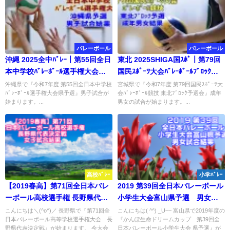
バレーボール
バレーボール
沖縄 2025全中ﾊﾞﾚｰ｜第55回全日
東北 2025SHIGA国ｽﾎﾟ｜第79回
本中学校ﾊﾞﾚｰﾎﾞｰﾙ選手権大会県
国民ｽﾎﾟｰﾂ大会ﾊﾞﾚｰﾎﾞｰﾙﾌﾞﾛｯｸ予
予選 男子結果
選 成年男女結果
沖縄県で『令和7年度 第55回全日本中学校
宮城県で『令和7年度 第79回国民ｽﾎﾟｰﾂ大
ﾊﾞﾚｰﾎﾞｰﾙ選手権大会県予選』男子試合が
会ﾊﾞﾚｰﾎﾞｰﾙ競技 東北ﾌﾞﾛｯｸ予選会』成年
始まります。...
男女の試合が始まります。...
高校ﾊﾞﾚｰ
小学ﾊﾞﾚｰ
【2019春高】第71回全日本バレ
2019 第39回全日本バレーボール
ーボール高校選手権 長野県代表
小学生大会富山県予選 男女試
決定戦 女子試合結果
合結果
こんにちは＼(^o^)／ 長野県で『第71回全
こんにちは( ^^) _U~~ 富山県で2019年度の
日本バレーボール高等学校選手権大会 長
『かんぽ生命ドリームカップ 第39回全
野県代表決定戦』が始まります。 今大会
日本バレーボール小学生大会 県予選』が