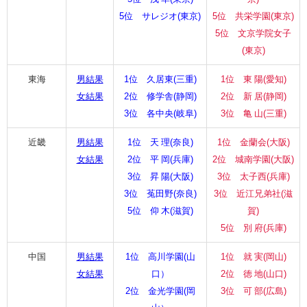
5位 サレジオ(東京)
5位 共栄学園(東京)
5位 文京学院女子
(東京)
東海
男結果
1位 久居東(三重)
1位 東 陽(愛知)
女結果
2位 修学舎(静岡)
2位 新 居(静岡)
3位 各中央(岐阜)
3位 亀 山(三重)
近畿
男結果
1位 天 理(奈良)
1位 金蘭会(大阪)
女結果
2位 平 岡(兵庫)
2位 城南学園(大阪)
3位 昇 陽(大阪)
3位 太子西(兵庫)
3位 菟田野(奈良)
3位 近江兄弟社(滋
5位 仰 木(滋賀)
賀)
5位 別 府(兵庫)
中国
男結果
1位 高川学園(山
1位 就 実(岡山)
女結果
口）
2位 徳 地(山口)
2位 金光学園(岡
3位 可 部(広島)