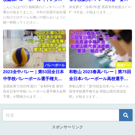
ハイ）
組合せ
こんにちは(^O^) 徳島県のインターハイ予
奈良県で『令和7年度 県高等学校新人ﾊﾞﾚｰ
選がが始まりました。今年の全国大会出場
ﾎﾞｰﾙ大会』が始まります。...
に向けどのチームも悔いの残らないように
精一杯戦ってください...
バレーボール
高校ﾊﾞﾚｰ
2023全中バレー｜第53回全日本
和歌山 2023春高バレー｜第75回
中学校バレーボール選手権大会
全日本バレーボール高校選手権
各県予選 要項･組合せ･結果
各県代表決定戦 要項・組合せ
全国各県で2023年度の『令和5年度 第53
和歌山県で『第75回全日本バレーボール
回全日本中学校バレーボール選手権大会県
高等学校選手権大会 和歌山県代表決定
予選』が開催されます。...
戦』が始まります。...
スポンサーリンク