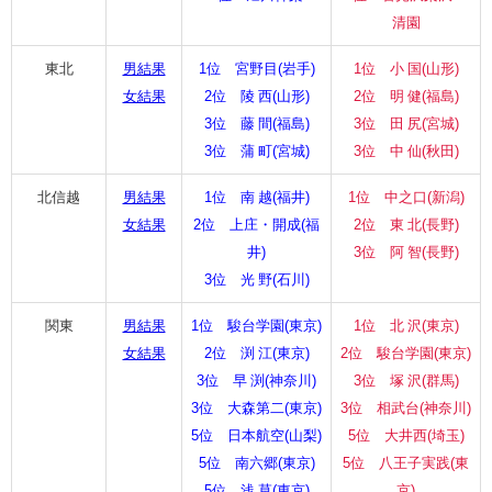
清園
東北
男結果
1位 宮野目(岩手)
1位 小 国(山形)
女結果
2位 陵 西(山形)
2位 明 健(福島)
3位 藤 間(福島)
3位 田 尻(宮城)
3位 蒲 町(宮城)
3位 中 仙(秋田)
北信越
男結果
1位 南 越(福井)
1位 中之口(新潟)
女結果
2位 上庄・開成(福
2位 東 北(長野)
井)
3位 阿 智(長野)
3位 光 野(石川)
関東
男結果
1位 駿台学園(東京)
1位 北 沢(東京)
女結果
2位 渕 江(東京)
2位 駿台学園(東京)
3位 早 渕(神奈川)
3位 塚 沢(群馬)
3位 大森第二(東京)
3位 相武台(神奈川)
5位 日本航空(山梨)
5位 大井西(埼玉)
5位 南六郷(東京)
5位 八王子実践(東
5位 浅 草(東京)
京)