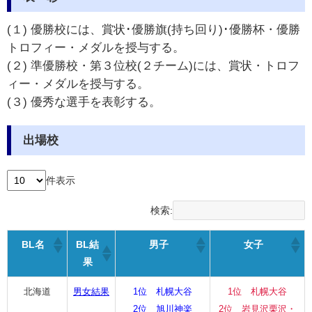
(１) 優勝校には、賞状･優勝旗(持ち回り)･優勝杯・優勝
トロフィー・メダルを授与する。
(２) 準優勝校・第３位校(２チーム)には、賞状・トロフ
ィー・メダルを授与する。
(３) 優秀な選手を表彰する。
出場校
件表示
検索:
BL名
BL結
男子
女子
果
北海道
男女結果
1位 札幌大谷
1位 札幌大谷
2位 旭川神楽
2位 岩見沢栗沢・