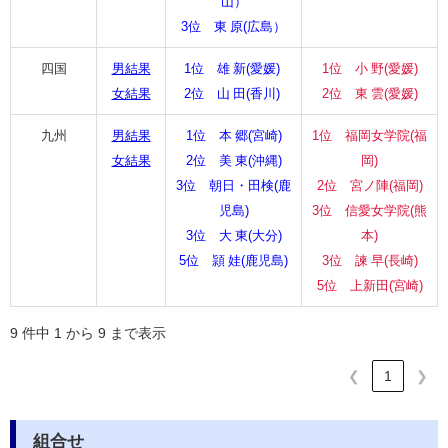
山）
3位 東 原(広島）
四国
男結果
1位 雄 新(愛媛)
1位 小 野(愛媛)
女結果
2位 山 田(香川)
2位 東 雲(愛媛)
九州
男結果
1位 本 郷(宮崎)
1位 福岡女学院(福
女結果
2位 美 東(沖縄)
岡)
3位 朝日・田検(鹿
2位 宮ノ陣(福岡)
児島)
3位 信愛女学院(熊
3位 大 東(大分)
本)
5位 頴 娃(鹿児島)
3位 諫 早(長崎)
5位 上新田(宮崎)
9 件中 1 から 9 まで表示
❮
1
❯
組合せ