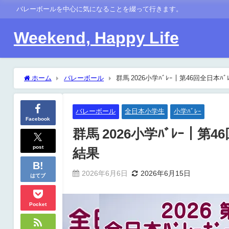
バレーボールを中心に気になることを綴って行きます。
Weekend, Happy Life
ホーム
バレーボール
群馬 2026小学ﾊﾞﾚｰ｜第46回全日本
バレーボール
全日本小学生
小学ﾊﾞﾚｰ
Facebook
群馬 2026小学ﾊﾞﾚｰ｜第
post
結果
2026年6月6日
2026年6月15日
はてブ
Pocket