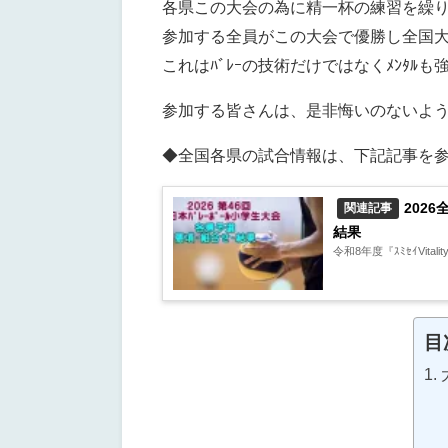
各県この大会の為に精一杯の練習を繰
参加する全員がこの大会で優勝し全国大
これはﾊﾞﾚｰの技術だけではなくﾒﾝﾀ
参加する皆さんは、是非悔いのないよ
◆全国各県の試合情報は、下記記事を
2026
関連記事
結果
令和8年度『ｽﾐｾｲVita
目