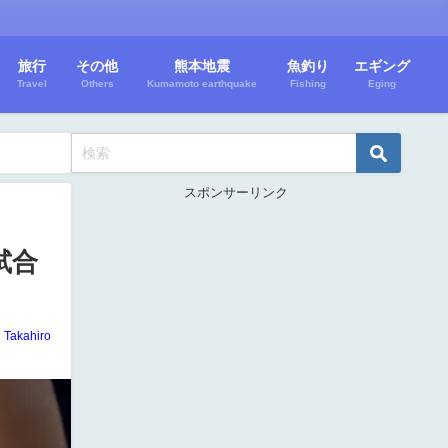
旅行
その他
熊本地震
魚釣り
エギング
Travel
Others
Kumamoto earthquake
Fishing
Eging
スポンサーリンク
試合
Takahiro