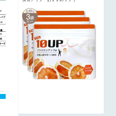
サ
ン
テ
ミ
ナ
プ
ラ
ス
テ
ン
ア
ッ
プ
posted
with
カ
エ
レ
バ
楽
天
市
場
Amazon