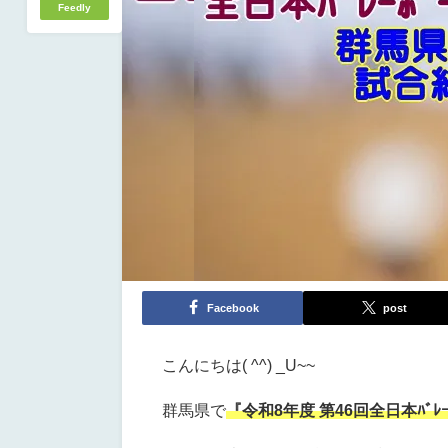
Feedly
Facebook
post
こんにちは( ^^) _U~~
群馬県で
『令和8年度 第46回全日本ﾊﾞﾚ