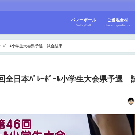
バレーボール
ご当地食材
VolleyBall
place ingredients
ﾊﾞﾚｰﾎﾞｰﾙ小学生大会県予選 試合結果
46回全日本ﾊﾞﾚｰﾎﾞｰﾙ小学生大会県予選 