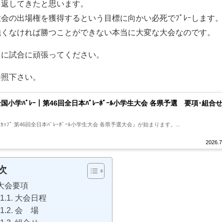
り返してきたと思います。
会の出場権を獲得するという目標に向かい必死でﾌﾟﾚｰします
ﾙも強くなければ勝つことができない本当に大変な大会なのです。
うに試合に頑張ってください。
参照下さい。
全国小学ﾊﾞﾚｰ｜第46回全日本ﾊﾞﾚｰﾎﾞｰﾙ小学生大会 各県予選 要項･組合せ
lityｶｯﾌﾟ 第46回全日本ﾊﾞﾚｰﾎﾞｰﾙ小学生大会 各県予選大会』が始まります。...
2026.7
次
大会要項
大会日程
会 場