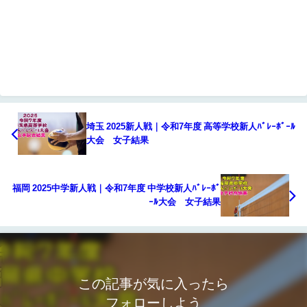
埼玉 2025新人戦｜令和7年度 高等学校新人ﾊﾞﾚｰﾎﾞｰﾙ
大会 女子結果
福岡 2025中学新人戦｜令和7年度 中学校新人ﾊﾞﾚｰﾎﾞ
ｰﾙ大会 女子結果
この記事が気に入ったら
フォローしよう