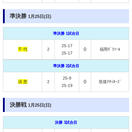
準決勝
1月25日(日)
準決勝 1試合目
25-17
千 代
2
0
福岡ｷﾞﾗｿｰﾙ
25-17
準決勝 2試合目
25-9
須 恵
2
0
筑後ｱﾀｯｶｰｽﾞ
25-19
決勝戦
1月25日(日)
決勝 3試合目