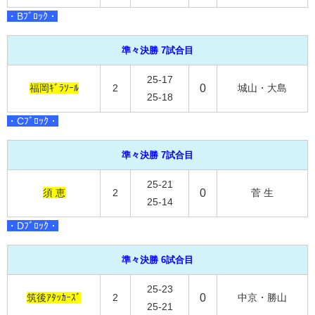
・Bﾌﾞﾛｯｸ・
準々決勝 7試合目
25-17
福岡ｷﾞﾗｿｰﾙ
2
0
城山・大島
25-18
・Cﾌﾞﾛｯｸ・
準々決勝 7試合目
25-21
須 恵
2
0
菅 生
25-14
・Dﾌﾞﾛｯｸ・
準々決勝 6試合目
25-23
筑後ｱﾀｯｶｰｽﾞ
2
0
中京・勝山
25-21