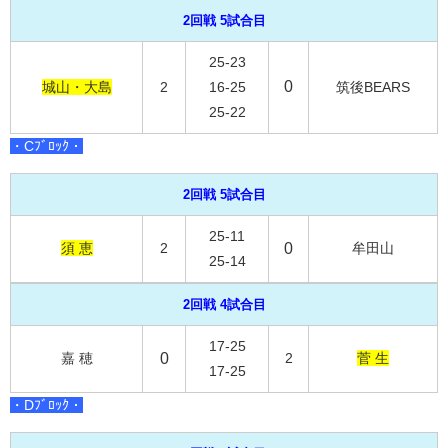
2回戦 5試合目
25-23
0
城山・大島
2
16-25
筑後BEARS
25-22
・Cﾌﾞﾛｯｸ・
2回戦 5試合目
25-11
須 恵
2
0
牟田山
25-14
2回戦 4試合目
17-25
嘉 穂
0
2
菅 生
17-25
・Dﾌﾞﾛｯｸ・