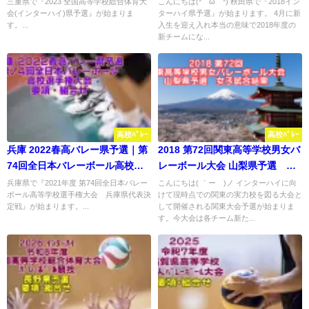
ル県予選 要項･組合せ
秋田県予選 男子試合結果
三重県で『2023 全国高等学校総合体育大
こんにちは(*´ω｀*) 秋田県で『2018イン
会(インターハイ)県予選』が始まりま
ターハイ県予選』が始まります。 4月に新
す。...
入生を迎え入れ本当の意味で2018年度の
新チームにな...
高校ﾊﾞﾚｰ
高校ﾊﾞﾚｰ
兵庫 2022春高バレー県予選｜第
2018 第72回関東高等学校男女バ
74回全日本バレーボール高校選
レーボール大会 山梨県予選 女
手権大会 要項・組合せ
子試合結果
兵庫県で『2021年度 第74回全日本バレー
こんにちは( ｀ー´)ノ インターハイに向
ボール高等学校選手権大会 兵庫県代表決
けて現時点での関東の実力校を図る大会と
定戦』が始まります。...
して開催される関東大会予選が始まりま
す。今大会は各チーム新た...