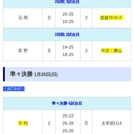
2回戦 3試合目
20-25
元 岡
0
2
筑後ｱﾀｯｶｰｽﾞ
10-25
2回戦 2試合目
14-25
富 野
0
2
中京・勝山
18-25
準々決勝
1月25日(日)
・Aﾌﾞﾛｯｸ・
準々決勝 6試合目
25-22
0
千 代
2
26-28
太宰府U14
25-20