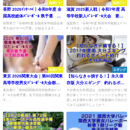
高校ﾊﾞﾚｰ
高校ﾊﾞﾚｰ
長野 2026ｲﾝﾀｰﾊｲ｜令和8年度 全
滋賀 2025新人戦｜令和7年度 高
国高校総体ﾊﾞﾚｰﾎﾞｰﾙ 県予選 要
等学校新人ﾊﾞﾚｰﾎﾞｰﾙ大会 要項･
項･組合せ
組合せ
長野県で『令和8年度 全国高等学校総合体
滋賀県で『令和7年度 県高等学校新人ﾊﾞﾚｰ
育大会(ｲﾝﾀｰﾊｲ)予選』が始まります。...
ﾎﾞｰﾙ大会』が始まります。...
高校ﾊﾞﾚｰ
エギング
東京 2026関東大会｜第80回関東
【知らなきゃ損する！】永久保
高等学校男女ﾊﾞﾚｰﾎﾞｰﾙ大会都予
存版 大分エギング 釣れるポイ
選 女子結果
ント紹介 大分市周辺
東京都で『第80回関東高等学校男女ﾊﾞﾚｰ
大分県大分市周辺は、比較的釣りやすい場
ﾎﾞｰﾙ大会都予選』女子試合が開催されま
所が多くファミリーフィッシングも併せて
す。...
楽しめる場所が多いので家族連れで出かけ
てみては如何でしょうか？...