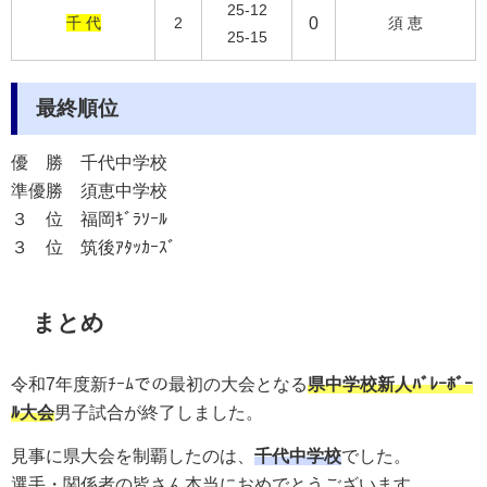
25-12
千 代
2
0
須 恵
25-15
最終順位
優 勝
千代中学校
準優勝
須恵中学校
３ 位
福岡ｷﾞﾗｿｰﾙ
３ 位
筑後ｱﾀｯｶｰｽﾞ
まとめ
令和7
年度新ﾁｰﾑでの最初の大会となる
県中学校新人ﾊﾞﾚｰﾎﾞｰ
ﾙ大会
男子試合が終了しました。
見事に県大会を制覇したのは、
千代
中学校
でした。
選手・関係者の皆さん本当におめでとうございます。