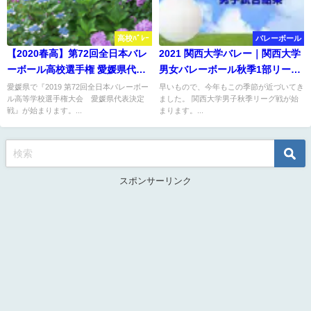
高校ﾊﾞﾚｰ
バレーボール
【2020春高】第72回全日本バレ
2021 関西大学バレー｜関西大学
ーボール高校選手権 愛媛県代表
男女バレーボール秋季1部リーグ
決定戦 要項・組合せ
戦 男子試合結果
愛媛県で『2019 第72回全日本バレーボー
早いもので、今年もこの季節が近づいてき
ル高等学校選手権大会 愛媛県代表決定
ました。 関西大学男子秋季リーグ戦が始
戦』が始まります。...
まります。...
スポンサーリンク