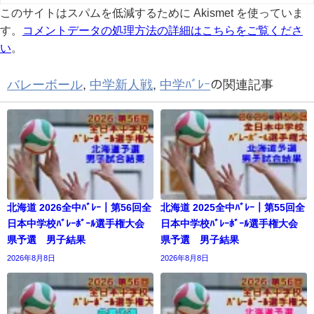
このサイトはスパムを低減するために Akismet を使っていま
す。
コメントデータの処理方法の詳細はこちらをご覧くださ
い
。
バレーボール
,
中学新人戦
,
中学ﾊﾞﾚｰ
の関連記事
北海道 2026全中ﾊﾞﾚｰ｜第56回全
北海道 2025全中ﾊﾞﾚｰ｜第55回全
日本中学校ﾊﾞﾚｰﾎﾞｰﾙ選手権大会
日本中学校ﾊﾞﾚｰﾎﾞｰﾙ選手権大会
県予選 男子結果
県予選 男子結果
2026年8月8日
2026年8月8日