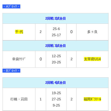
・Aﾌﾞﾛｯｸ・
2回戦 2試合目
25-6
千 代
2
0
多々良
25-17
2回戦 3試合目
12-25
幸袋ｸﾗﾌﾞ
0
2
太宰府U14
20-25
・Bﾌﾞﾛｯｸ・
2回戦 4試合目
19-25
行橋・苅田
1
27-25
2
福岡ｷﾞﾗｿｰﾙ
9-25