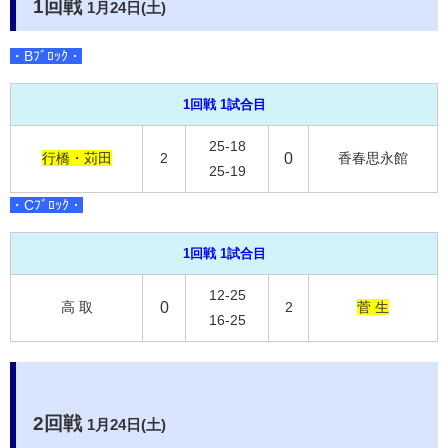
1回戦
1月24日(土)
・Bﾌﾞﾛｯｸ・
1回戦 1試合目
25-18
行橋・苅田
2
0
香春思永館
25-19
・Cﾌﾞﾛｯｸ・
1回戦 1試合目
12-25
高 取
0
2
菅 生
16-25
2回戦
1月24日(土)