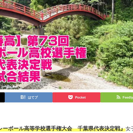
はてブ
Pocket
Feedly
本バレーボール高等学校選手権大会 千葉県代表決定戦』
女