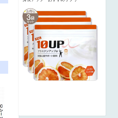
サ
ン
テ
ミ
ナ
プ
ラ
ス
テ
ン
ア
ッ
プ
posted
with
カ
エ
レ
バ
楽
天
市
場
Amazon