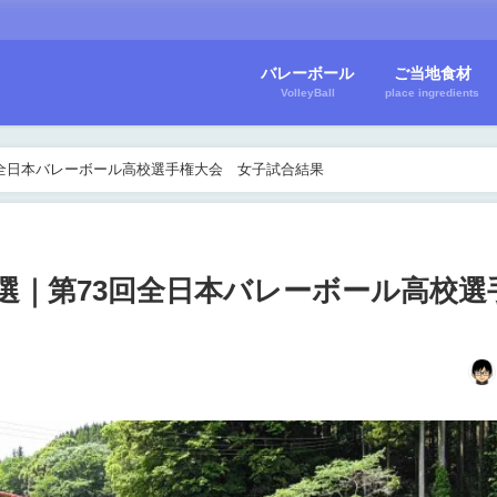
バレーボール
ご当地食材
VolleyBall
place ingredients
3回全日本バレーボール高校選手権大会 女子試合結果
予選｜第73回全日本バレーボール高校選