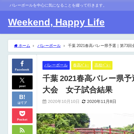
バレーボールを中心に気になることを綴って行きます。
Weekend, Happy Life
ホーム
バレーボール
千葉 2021春高バレー県予選｜第7
バレーボール
春高ﾊﾞﾚｰ
高校ﾊﾞﾚｰ
Facebook
千葉 2021春高バレー県
post
大会 女子試合結果
2020年10月10日
2020年11月8日
はてブ
Pocket