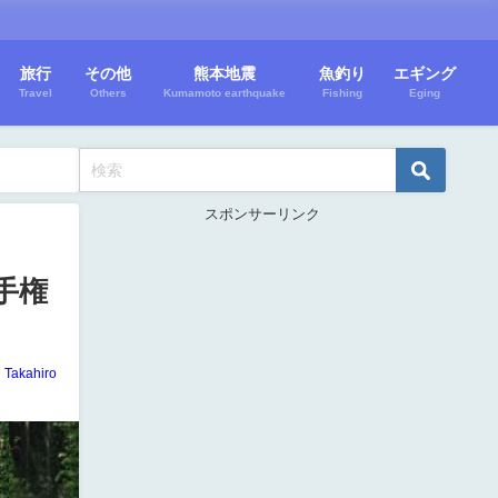
旅行
その他
熊本地震
魚釣り
エギング
Travel
Others
Kumamoto earthquake
Fishing
Eging
スポンサーリンク
手権
Takahiro