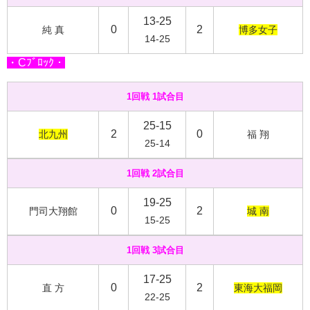
13-25
0
2
純 真
博多女子
14-25
・Cﾌﾞﾛｯｸ・
1回戦 1試合目
25-15
2
0
北九州
福 翔
25-14
1回戦 2試合目
19-25
0
2
門司大翔館
城 南
15-25
1回戦 3試合目
17-25
0
2
直 方
東海大福岡
22-25