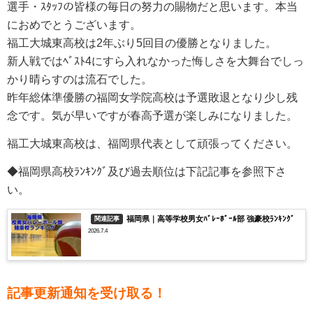
選手・ｽﾀｯﾌの皆様の毎日の努力の賜物だと思います。本当
におめでとうございます。
福工大城東
高校は
2年ぶり5回目
の優勝となりました。
新人戦ではﾍﾞｽﾄ4にすら入れなかった悔しさを大舞台でしっ
かり晴らすのは流石でした。
昨年総体準優勝の福岡女学院高校は予選敗退となり少し残
念です。気が早いですが春高予選が楽しみになりました。
福工大城東
高校は、福岡県代表として頑張ってください。
◆福岡県高校ﾗﾝｷﾝｸﾞ及び過去順位は下記記事を参照下さ
い。
福岡県｜高等学校男女ﾊﾞﾚｰﾎﾞｰﾙ部 強豪校ﾗﾝｷﾝｸﾞ
関連記事
2026.7.4
記事更新通知を受け取る！