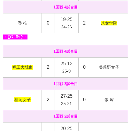
1回戦 4試合目
19-25
0
2
香 椎
八女学院
24-26
・Dﾌﾞﾛｯｸ・
1回戦 4試合目
25-13
2
0
福工大城東
美萩野女子
25-9
1回戦 3試合目
27-25
2
0
福岡女子
飯 塚
25-21
1回戦 2試合目
20-25