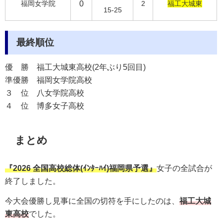
福岡女学院
0
2
福工大城東
15-25
最終順位
優 勝
福工大城東高校(2年ぶり5回目)
準優勝
福岡女学院高校
３ 位
八女学院高校
４ 位
博多女子高校
まとめ
『
2026 全国高校総体(ｲﾝﾀｰﾊｲ)福岡県予選』
女子の全試合が
終了しました。
今大会優勝し見事に全国の切符を手にしたのは、
福工大城
東
高校
でした。