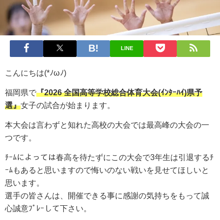
LINE
こんにちは(*ﾉωﾉ)
福岡県で
『2026
全国高等学校総合体育大会(ｲﾝﾀｰﾊｲ)県予
選』
女子の試合が始まります。
本大会は言わずと知れた高校の大会では最高峰の大会の一
つです。
ﾁｰﾑによっては春高を待たずにこの大会で3年生は引退するﾁ
ｰﾑもあると思いますので悔いのない戦いを見せてほしいと
思います。
選手の皆さんは、開催できる事に感謝の気持ちをもって誠
心誠意ﾌﾟﾚｰして下さい。