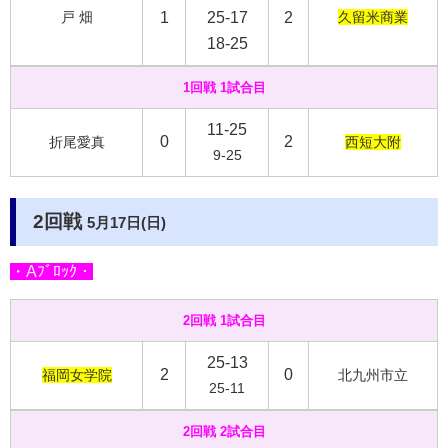
戸 畑
1
25-17
2
久留米商業
18-25
1回戦 1試合目
11-25
0
2
折尾愛真
西短大附
9-25
2回戦
5月17日(日)
・Aﾌﾞﾛｯｸ・
2回戦 1試合目
25-13
2
0
福岡女学院
北九州市立
25-11
2回戦 2試合目