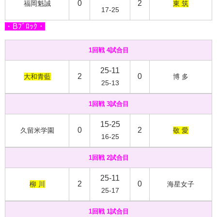
0
2
福岡魁誠
東 筑
17-25
・Bﾌﾞﾛｯｸ・
1回戦 4試合目
25-11
2
0
大和青藍
博 多
25-13
1回戦 3試合目
15-25
0
2
久留米学園
敬 愛
16-25
1回戦 2試合目
25-11
2
0
柳 川
海星女子
25-17
1回戦 1試合目