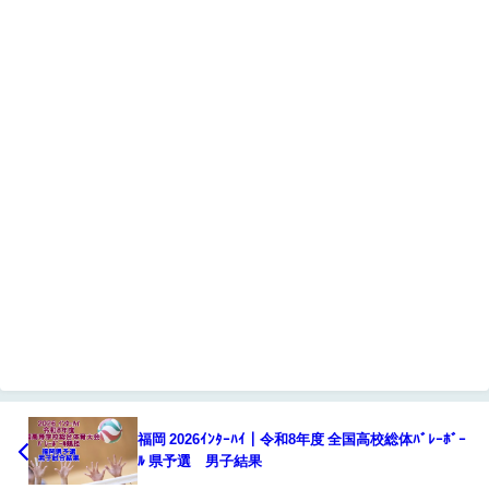
福岡 2026ｲﾝﾀｰﾊｲ｜令和8年度 全国高校総体ﾊﾞﾚｰﾎﾞｰ
ﾙ 県予選 男子結果