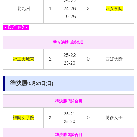
25-22
北九州
1
24-26
2
八女学院
19-25
・Dﾌﾞﾛｯｸ・
準々決勝 3試合目
25-22
2
0
福工大城東
西短大附
25-20
準決勝
5月24日(日)
準決勝 3試合目
25-21
福岡女学院
2
0
博多女子
25-20
準決勝 3試合目