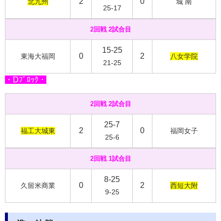
2
0
北九州
城 南
25-17
2回戦 2試合目
15-25
0
2
東海大福岡
八女学院
21-25
・Dﾌﾞﾛｯｸ・
2回戦 2試合目
25-7
2
0
福工大城東
福岡女子
25-6
2回戦 1試合目
8-25
0
2
久留米商業
西短大附
9-25