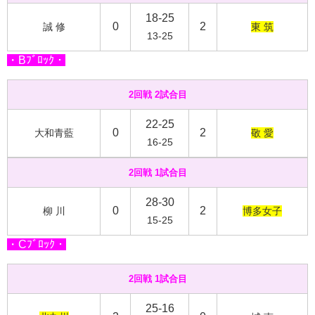
18-25
0
2
誠 修
東 筑
13-25
・Bﾌﾞﾛｯｸ・
2回戦 2試合目
22-25
0
2
大和青藍
敬 愛
16-25
2回戦 1試合目
28-30
0
2
柳 川
博多女子
15-25
・Cﾌﾞﾛｯｸ・
2回戦 1試合目
25-16