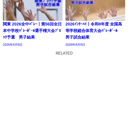
関東 2026全中ﾊﾞﾚｰ｜第56回全日
2026ｲﾝﾀｰﾊｲ｜令和8年度 全国高
本中学校ﾊﾞﾚｰﾎﾞｰﾙ選手権大会ﾌﾞﾛ
等学校総合体育大会ﾊﾞﾚｰﾎﾞｰﾙ
ｯｸ予選 男子結果
男子試合結果
2026年8月8日
2026年8月8日
RELATED