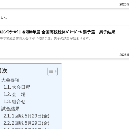
2026.5
さい。
026ｲﾝﾀｰﾊｲ｜令和8年度 全国高校総体ﾊﾞﾚｰﾎﾞｰﾙ 県予選 男子結果
高等学校総合体育大会(ｲﾝﾀｰﾊｲ)県予選』男子の試合が始まります。...
2026.5
目次
大会要項
大会日程
会 場
組合せ
試合結果
1回戦 5月29日(金)
2回戦 5月29日(金)