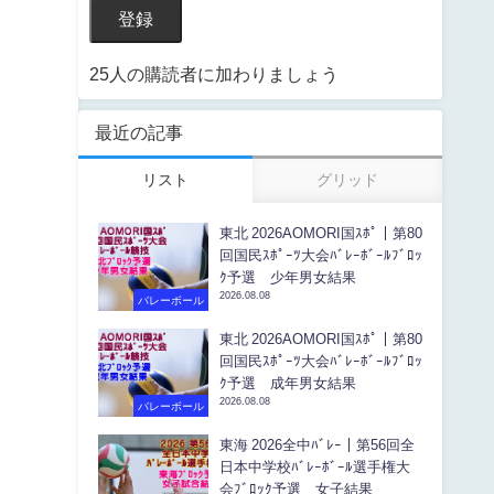
登録
25人の購読者に加わりましょう
最近の記事
リスト
グリッド
東北 2026AOMORI国ｽﾎﾟ｜第80
回国民ｽﾎﾟｰﾂ大会ﾊﾞﾚｰﾎﾞｰﾙﾌﾞﾛｯ
ｸ予選 少年男女結果
2026.08.08
バレーボール
東北 2026AOMORI国ｽﾎﾟ｜第80
回国民ｽﾎﾟｰﾂ大会ﾊﾞﾚｰﾎﾞｰﾙﾌﾞﾛｯ
ｸ予選 成年男女結果
2026.08.08
バレーボール
東海 2026全中ﾊﾞﾚｰ｜第56回全
日本中学校ﾊﾞﾚｰﾎﾞｰﾙ選手権大
会ﾌﾞﾛｯｸ予選 女子結果