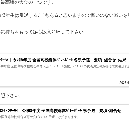
は最高峰の大会の一つです。
で3年生は引退するﾁｰﾑもあると思いますので悔いのない戦いを
気持ちをもって誠心誠意ﾌﾟﾚｰして下さい。
。
ｲﾝﾀｰﾊｲ｜令和8年度 全国高校総体ﾊﾞﾚｰﾎﾞｰﾙ 各県予選 要項･組合せ･結果
8年度 全国高等学校総合体育大会 ﾊﾞﾚｰﾎﾞｰﾙ競技』ｲﾝﾀｰﾊｲの代表決定戦が各県で開催され
2026.6
参照下さい。
026ｲﾝﾀｰﾊｲ｜令和8年度 全国高校総体ﾊﾞﾚｰﾎﾞｰﾙ 県予選 要項･組合せ
国高等学校総合体育大会(ｲﾝﾀｰﾊｲ)予選』が始まります。...