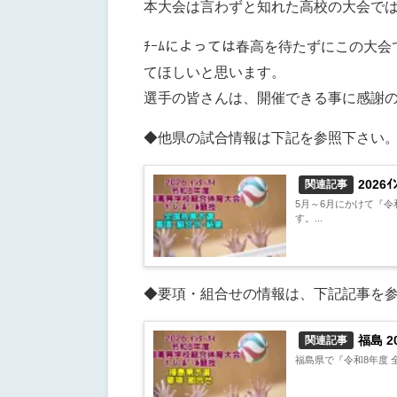
本大会は言わずと知れた高校の大会で
ﾁｰﾑによっては春高を待たずにこの大会
てほしいと思います。
選手の皆さんは、開催できる事に感謝の
◆他県の試合情報は下記を参照下さい
2026
関連記事
5月～6月にかけて『令和
す。...
◆要項・組合せの情報は、下記記事を
福島 2
関連記事
福島県で『令和8年度 全