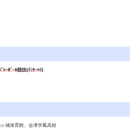
ﾞｰﾙ競技(ｲﾝﾀｰﾊｲ)
鶴ヶ城体育館、会津学鳳高校