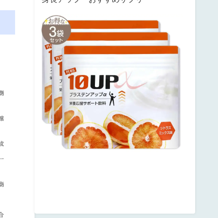
サ
ン
テ
ミ
ナ
プ
ラ
ス
テ
ン
ア
ッ
プ
posted
with
カ
エ
レ
バ
楽
天
市
場
Amazon