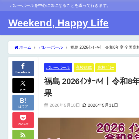
バレーボールを中心に気になることを綴って行きます。
Weekend, Happy Life
ホーム
バレーボール
福島 2026ｲﾝﾀｰﾊｲ｜令和8年度 全国
バレーボール
高校総体
高校ﾊﾞﾚｰ
Facebook
福島 2026ｲﾝﾀｰﾊｲ｜令和
post
果
2026年5月18日
2026年5月31日
はてブ
Pocket