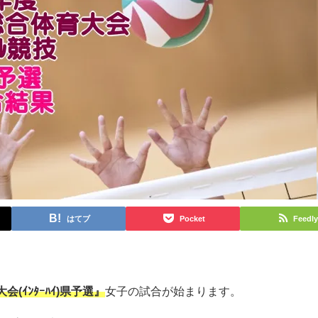
はてブ
Pocket
Feedly
(ｲﾝﾀｰﾊｲ)県予選』
女子の試合が始まります。