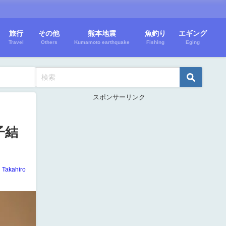
旅行
その他
熊本地震
魚釣り
エギング
Travel
Others
Kumamoto earthquake
Fishing
Eging
スポンサーリンク
子結
Takahiro