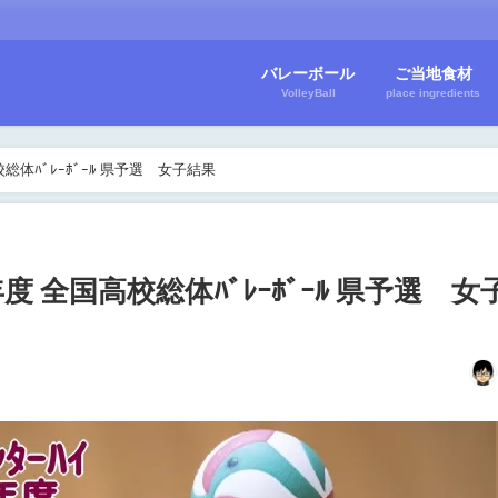
バレーボール
ご当地食材
VolleyBall
place ingredients
高校総体ﾊﾞﾚｰﾎﾞｰﾙ 県予選 女子結果
8年度 全国高校総体ﾊﾞﾚｰﾎﾞｰﾙ 県予選 女