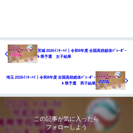
茨城 2026ｲﾝﾀｰﾊｲ｜令和8年度 全国高校総体ﾊﾞﾚｰﾎﾞｰ
ﾙ 県予選 女子結果
埼玉 2026ｲﾝﾀｰﾊｲ｜令和8年度 全国高校総体ﾊﾞﾚｰﾎﾞｰ
ﾙ 県予選 男子結果
この記事が気に入ったら
フォローしよう