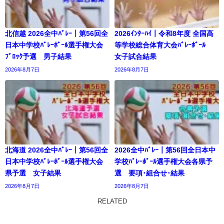
北信越 2026全中ﾊﾞﾚｰ｜第56回全
2026ｲﾝﾀｰﾊｲ｜令和8年度 全国高
日本中学校ﾊﾞﾚｰﾎﾞｰﾙ選手権大会
等学校総合体育大会ﾊﾞﾚｰﾎﾞｰﾙ
ﾌﾞﾛｯｸ予選 男子結果
女子試合結果
2026年8月7日
2026年8月7日
北海道 2026全中ﾊﾞﾚｰ｜第56回全
2026全中ﾊﾞﾚｰ｜第56回全日本中
日本中学校ﾊﾞﾚｰﾎﾞｰﾙ選手権大会
学校ﾊﾞﾚｰﾎﾞｰﾙ選手権大会各県予
県予選 女子結果
選 要項･組合せ･結果
2026年8月7日
2026年8月7日
RELATED