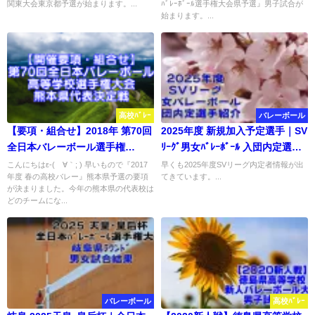
関東大会東京都予選が始まります。...
ﾊﾞﾚｰﾎﾞｰﾙ選手権大会県予選』男子試合が
始まります。...
高校ﾊﾞﾚｰ
バレーボール
【要項・組合せ】2018年 第70回
2025年度 新規加入予定選手｜SV
全日本バレーボール選手権
ﾘｰｸﾞ男女ﾊﾞﾚｰﾎﾞｰﾙ 入団内定選手
（2017年度春高バレー） 熊本県
紹介
こんにちはε-(´∀｀; ) 早いもので『2017
早くも2025年度SVリーグ内定者情報が出
年度 春の高校バレー』熊本県予選の要項
てきています。...
決定戦
が決まりました。今年の熊本県の代表校は
どのチームにな...
バレーボール
高校ﾊﾞﾚｰ