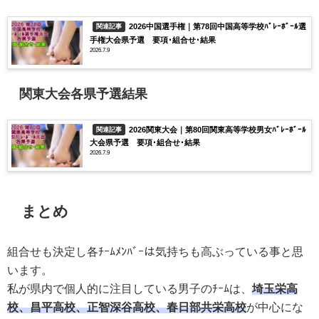
2026中国選手権｜第78回中国高等学校ﾊﾞﾚｰﾎﾞｰﾙ選
関連記事
手権大会県予選 要項･組合せ･結果
2026.7.9
関東大会各県予選結果
2026関東大会｜第80回関東高等学校男女ﾊﾞﾚｰﾎﾞｰﾙ
関連記事
大会県予選 要項･組合せ･結果
2026.7.9
まとめ
組合せも決定し各ﾁｰﾑﾒﾝﾊﾞｰは気持ちも高ぶっている事と思
います。
私が県内で個人的に注目している男子のﾁｰﾑは、
埼玉栄
高
校、
昌平
高校、
正智深谷
高校、
春日部共栄
高校
が中心にな