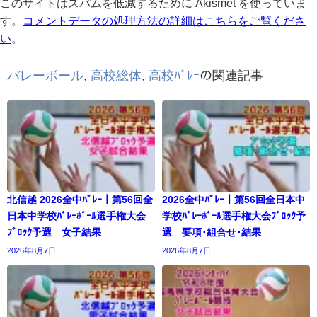
このサイトはスパムを低減するために Akismet を使っていま
す。
コメントデータの処理方法の詳細はこちらをご覧くださ
い
。
バレーボール
,
高校総体
,
高校ﾊﾞﾚｰ
の関連記事
北信越 2026全中ﾊﾞﾚｰ｜第56回全
2026全中ﾊﾞﾚｰ｜第56回全日本中
日本中学校ﾊﾞﾚｰﾎﾞｰﾙ選手権大会
学校ﾊﾞﾚｰﾎﾞｰﾙ選手権大会ﾌﾞﾛｯｸ予
ﾌﾞﾛｯｸ予選 女子結果
選 要項･組合せ･結果
2026年8月7日
2026年8月7日