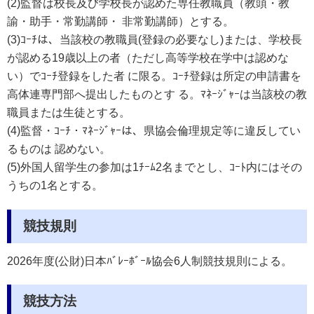
(2)監督は校長及び学校長が認めた専任教職員（教頭・教
諭・助手・常勤講師・ 非常勤講師）とする。
(3)ｺｰﾁは、当該校の教職員(登録の必要なし)または、学校長
が認める19歳以上の者（ただし高等学校在学中は認めな
い）でｺｰﾁ登録をした者 に限る。ｺｰﾁ登録は所定の申請書を
高体連専門部へ提出したものとす る。ﾏﾈｰｼﾞｬｰは当該校の教
職員または生徒とする。
(4)監督・ｺｰﾁ・ﾏﾈｰｼﾞｬｰは、県協会倫理規定等に違反してい
るものは 認めない。
(5)外国人留学生の参加は1
ﾁｰﾑ
2名までとし、ｺｰﾄ内にはその
うちの1名とする。
競技規則
2026年度(公財)日本
ﾊﾞﾚｰﾎﾞｰﾙ
協会6人制競技規則による。
競技方法