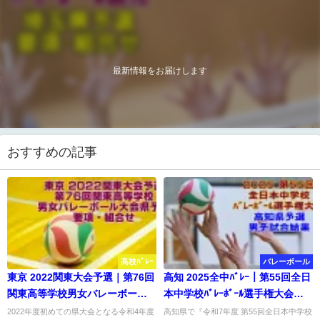
最新情報をお届けします
おすすめの記事
高校ﾊﾞﾚｰ
バレーボール
東京 2022関東大会予選｜第76回
高知 2025全中ﾊﾞﾚｰ｜第55回全日
関東高等学校男女バレーボール
本中学校ﾊﾞﾚｰﾎﾞｰﾙ選手権大会県
大会県予選 要項・組合せ
予選 男子結果
2022年度初めての県大会となる令和4年度
高知県で『令和7年度 第55回全日本中学校