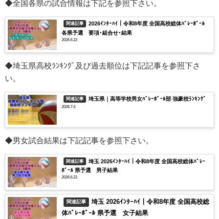
◆全国各県の試合情報は下記を参照下さい。
2026ｲﾝﾀｰﾊｲ｜令和8年度 全国高校総体ﾊﾞﾚｰﾎﾞｰﾙ
関連記事
各県予選 要項･組合せ･結果
2026.6.22
◆埼玉県高校ﾗﾝｷﾝｸﾞ及び過去順位は下記記事を参照下さ
い。
埼玉県｜高等学校男女ﾊﾞﾚｰﾎﾞｰﾙ部 強豪校ﾗﾝｷﾝｸﾞ
関連記事
2026.7.4
◆男女試合結果は下記記事を参照下さい。
埼玉 2026ｲﾝﾀｰﾊｲ｜令和8年度 全国高校総体ﾊﾞﾚｰ
関連記事
ﾎﾞｰﾙ 県予選 男子結果
2026.6.22
埼玉 2026ｲﾝﾀｰﾊｲ｜令和8年度 全国高校総
関連記事
体ﾊﾞﾚｰﾎﾞｰﾙ 県予選 女子結果