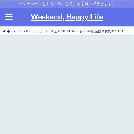
バレーボールを中心に気になることを綴って行きます。
Weekend, Happy Life
ホーム
バレーボール
埼玉 2026ｲﾝﾀｰﾊｲ｜令和8年度 全国高校総体ﾊﾞﾚｰﾎﾞｰﾙ
県予選 要項･組合せ