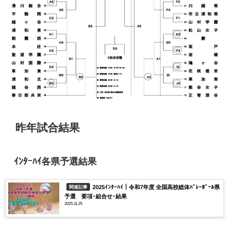
昨年試合結果
ｲﾝﾀｰﾊｲ各県予選結果
2025ｲﾝﾀｰﾊｲ｜令和7年度 全国高校総体ﾊﾞﾚｰﾎﾞｰﾙ県
関連記事
予選 要項･組合せ･結果
2025.11.25