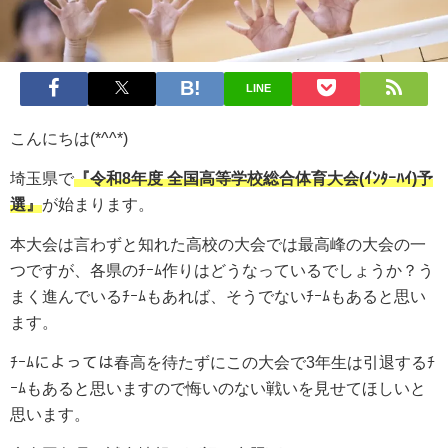
LINE
こんにちは(*^^*)
埼玉県で
『令和8
年度
全国高等学校総合体育大会(ｲﾝﾀｰﾊｲ)予
選』
が始まります。
本大会は言わずと知れた高校の大会では最高峰の大会の一
つですが、各県のﾁｰﾑ作りはどうなっているでしょうか？う
まく進んでいるﾁｰﾑもあれば、そうでないﾁｰﾑもあると思い
ます。
ﾁｰﾑによっては春高を待たずにこの大会で3年生は引退するﾁ
ｰﾑもあると思いますので悔いのない戦いを見せてほしいと
思います。