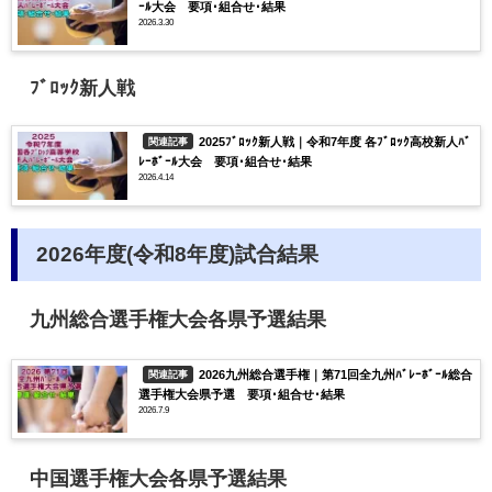
ｰﾙ大会 要項･組合せ･結果
2026.3.30
ﾌﾞﾛｯｸ新人戦
2025ﾌﾞﾛｯｸ新人戦｜令和7年度 各ﾌﾞﾛｯｸ高校新人ﾊﾞ
関連記事
ﾚｰﾎﾞｰﾙ大会 要項･組合せ･結果
2026.4.14
2026年度(令和8年度)試合結果
九州総合選手権大会各県予選結果
2026九州総合選手権｜第71回全九州ﾊﾞﾚｰﾎﾞｰﾙ総合
関連記事
選手権大会県予選 要項･組合せ･結果
2026.7.9
中国選手権大会各県予選結果