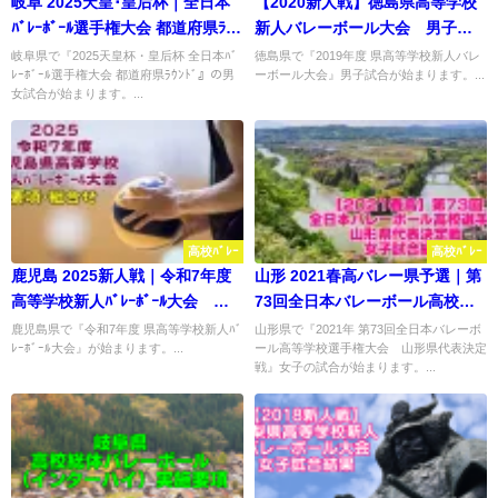
岐阜 2025天皇･皇后杯｜全日本
【2020新人戦】徳島県高等学校
ﾊﾞﾚｰﾎﾞｰﾙ選手権大会 都道府県ﾗｳﾝ
新人バレーボール大会 男子試
ﾄﾞ 試合結果
合結果
岐阜県で『2025天皇杯・皇后杯 全日本ﾊﾞ
徳島県で『2019年度 県高等学校新人バレ
ﾚｰﾎﾞｰﾙ選手権大会 都道府県ﾗｳﾝﾄﾞ』の男
ーボール大会』男子試合が始まります。...
女試合が始まります。...
高校ﾊﾞﾚｰ
高校ﾊﾞﾚｰ
鹿児島 2025新人戦｜令和7年度
山形 2021春高バレー県予選｜第
高等学校新人ﾊﾞﾚｰﾎﾞｰﾙ大会 要
73回全日本バレーボール高校選
項･組合せ
手権大会 女子試合結果
鹿児島県で『令和7年度 県高等学校新人ﾊﾞ
山形県で『2021年 第73回全日本バレーボ
ﾚｰﾎﾞｰﾙ大会』が始まります。...
ール高等学校選手権大会 山形県代表決定
戦』女子の試合が始まります。...