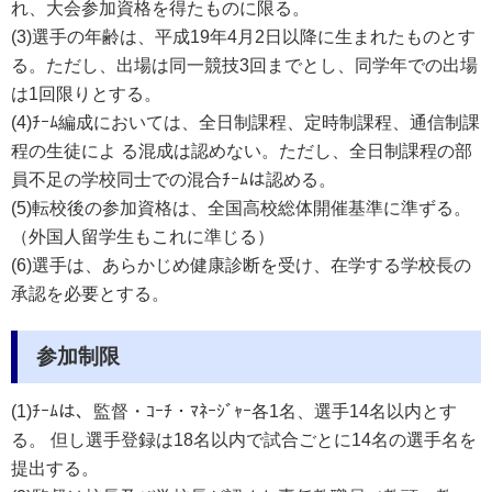
れ、大会参加資格を得たものに限る。
(3)選手の年齢は、平成19
年4月2日以降に生まれたものとす
る。ただし、出場は同一競技3回までとし、同学年での出場
は1回限りとする。
(4)ﾁｰﾑ編成においては、全日制課程、定時制課程、通信制課
程の生徒によ る混成は認めない。ただし、全日制課程の部
員不足の学校同士での混合ﾁｰﾑは認める。
(5)転校後の参加資格は、全国高校総体開催基準に準ずる。
（外国人留学生もこれに準じる）
(6)選手は、あらかじめ健康診断を受け、在学する学校長の
承認を必要とする。
参加制限
(1)
ﾁｰﾑ
は、監督・ｺｰﾁ・ﾏﾈｰｼﾞｬｰ各1名、選手14名以内とす
る。 但し選手登録は18名以内で試合ごとに14名の選手名を
提出する。