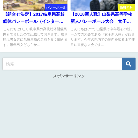
バレーボール
高校ﾊﾞﾚｰ
【組合せ決定】2017岐阜県高校
【2018新人戦】山梨県高等学校
総体バレーボール（インターハ
新人バレーボール大会 女子試
イ） 実施要項
合結果
こんにちは(T_T) 岐阜県の高校総体開催案
こんにちは(*^^*) 山梨県で今年最初の新チ
内もでましたので記載しておきます。岐阜
ームでの大会である『女子新人戦』が始ま
県は男女共に県岐阜商の名前を良く聞きま
ります。今年の県内での動向を知る上で非
す。毎年男女どちらか...
常に重要な大会です...
スポンサーリンク