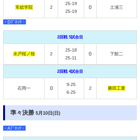
25-19
常総学院
2
0
土浦三
25-19
・Dﾌﾞﾛｯｸ・
2回戦 5試合目
25-18
水戸桜ノ牧
2
0
下館二
25-11
2回戦 4試合目
9-25
石岡一
0
2
勝田工業
6-25
準々決勝
5月10日(日)
・Aﾌﾞﾛｯｸ・