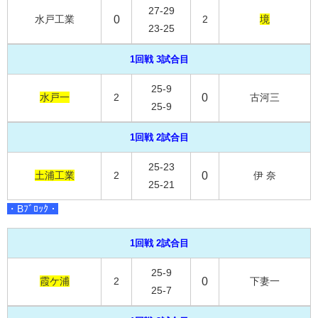
27-29
水戸工業
0
2
境
23-25
1回戦 3試合目
25-9
水戸一
2
0
古河三
25-9
1回戦 2試合目
25-23
土浦工業
2
0
伊 奈
25-21
・Bﾌﾞﾛｯｸ・
1回戦 2試合目
25-9
霞ケ浦
2
0
下妻一
25-7