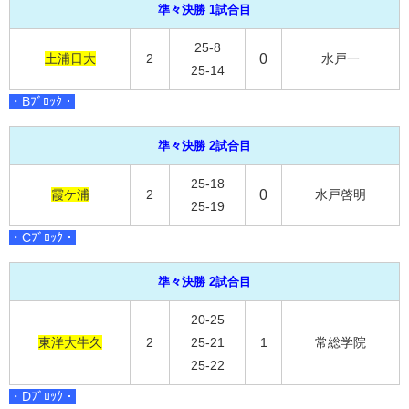
準々決勝 1試合目
25-8
土浦日大
2
0
水戸一
25-14
・Bﾌﾞﾛｯｸ・
準々決勝 2試合目
25-18
霞ケ浦
2
0
水戸啓明
25-19
・Cﾌﾞﾛｯｸ・
準々決勝 2試合目
20-25
東洋大牛久
2
25-21
1
常総学院
25-22
・Dﾌﾞﾛｯｸ・