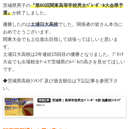
茨城県男子の
『第80回関東高等学校男女ﾊﾞﾚｰﾎﾞｰﾙ大会県予
選』
が終了しました。
優勝したのは
土浦日大
高校
でした。関係者の皆さん本当に
おめでとうございます。
関東大会でも上位進出目指して頑張ってほしいと思いま
す。
土浦日大
高校は
2年連続15回目
の優勝となりました。ﾌﾞﾛｯｸ
大会でも出場校全ﾁｰﾑで茨城県のﾚﾍﾞﾙの高さを見せてほしい
です。
◆茨城県高校ﾗﾝｷﾝｸﾞ及び過去順位は下記記事を参照下さ
い。
茨城県｜高等学校男女ﾊﾞﾚｰﾎﾞｰﾙ部 強豪校ﾗﾝｷﾝｸﾞ
関連記事
2026.7.4