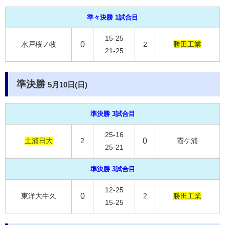
準々決勝 1試合目
15-25
水戸桜ノ牧
0
2
勝田工業
21-25
準決勝
5月10日(日)
準決勝 3試合目
25-16
土浦日大
2
0
霞ケ浦
25-21
準決勝 3試合目
12-25
東洋大牛久
0
2
勝田工業
15-25