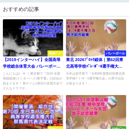
おすすめの記事
高校ﾊﾞﾚｰ
バレーボール
【2019インターハイ】全国高等
東北 2026ﾌﾞﾛｯｸ総体｜第62回東
学校総合体育大会 バレーボール
北高等学校ﾊﾞﾚｰﾎﾞｰﾙ選手権大
東京都予選 男子試合結果
会 男子結果
こんにちは(・∀・) 東京都で『2019 全国
今年は岩手県で『令和8年度第62回東北高
高校総体(インターハイ)県予選』の試合が
等学校ﾊﾞﾚｰﾎﾞｰﾙ選手権大会』の男子試合
始まります！ 新チーム1発目の全国大会で
が始まります！...
どんなドラマが...