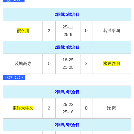
2回戦 5試合目
25-11
霞ケ浦
2
0
茗渓学園
25-8
2回戦 4試合目
18-25
茨城高専
0
2
水戸啓明
21-25
・Cﾌﾞﾛｯｸ・
2回戦 4試合目
25-22
東洋大牛久
2
0
緑 岡
25-16
2回戦 5試合目