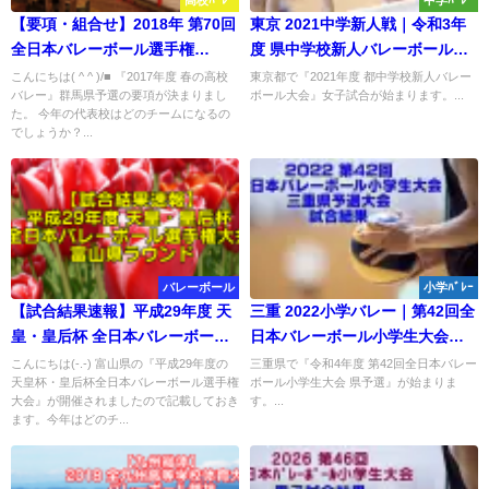
高校ﾊﾞﾚｰ
中学ﾊﾞﾚｰ
【要項・組合せ】2018年 第70回
東京 2021中学新人戦｜令和3年
全日本バレーボール選手権
度 県中学校新人バレーボール大
（2017年度春高バレー） 群馬県
会 女子試合結果
こんにちは( ^ ^ )/■ 『2017年度 春の高校
東京都で『2021年度 都中学校新人バレー
バレー』群馬県予選の要項が決まりまし
ボール大会』女子試合が始まります。...
決定戦
た。 今年の代表校はどのチームになるの
でしょうか？...
バレーボール
小学ﾊﾞﾚｰ
【試合結果速報】平成29年度 天
三重 2022小学バレー｜第42回全
皇・皇后杯 全日本バレーボール
日本バレーボール小学生大会県
選手権大会 富山県ラウンド
予選 試合結果
こんにちは(-.-) 富山県の『平成29年度の
三重県で『令和4年度 第42回全日本バレー
天皇杯・皇后杯全日本バレーボール選手権
ボール小学生大会 県予選』が始まりま
大会』が開催されましたので記載しておき
す。...
ます。今年はどのチ...