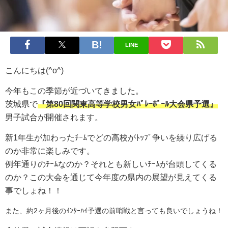
LINE
こんにちは(^o^)
今年もこの季節が近づいてきました。
茨城県で
『第80回関東高等学校男女ﾊﾞﾚｰﾎﾞｰﾙ大会県予選』
男子試合が開催されます。
新1年生が加わったﾁｰﾑでどの高校がﾄｯﾌﾟ争いを繰り広げる
のか非常に楽しみです。
例年通りのﾁｰﾑなのか？それとも新しいﾁｰﾑが台頭してくる
のか？
この大会を通じて今年度の県内の展望が見えてくる
事でしょね！！
また、約2ヶ月後のｲﾝﾀｰﾊｲ予選の前哨戦と言っても良いでしょうね！