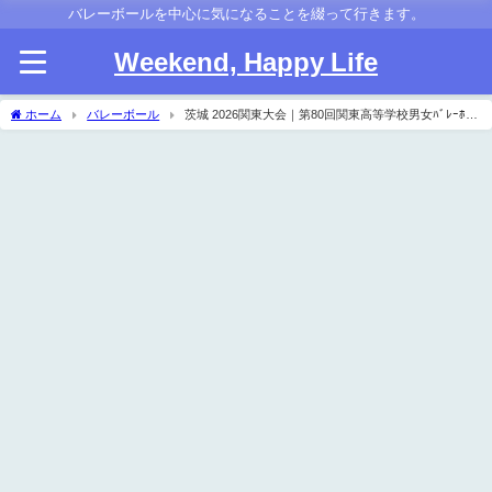
バレーボールを中心に気になることを綴って行きます。
Weekend, Happy Life
ホーム
バレーボール
茨城 2026関東大会｜第80回関東高等学校男女ﾊﾞﾚｰﾎﾞｰ
ﾙ大会県予選 男子結果