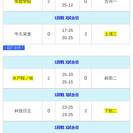
常総学院
2
0
古河一
25-12
1回戦 2試合目
17-25
牛久栄進
0
2
土浦三
20-25
・Dﾌﾞﾛｯｸ・
1回戦 2試合目
25-10
水戸桜ノ牧
2
0
鉾田二
25-15
1回戦 3試合目
23-25
科技日立
0
2
下館二
19-25
1回戦 1試合目