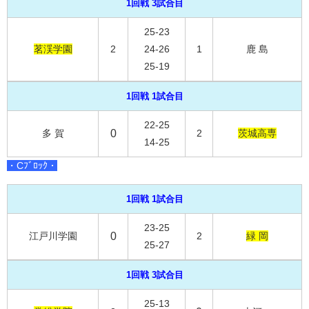
1回戦 3試合目
25-23
茗渓学園
2
24-26
1
鹿 島
25-19
1回戦 1試合目
22-25
多 賀
0
2
茨城高専
14-25
・Cﾌﾞﾛｯｸ・
1回戦 1試合目
23-25
江戸川学園
0
2
緑 岡
25-27
1回戦 3試合目
25-13