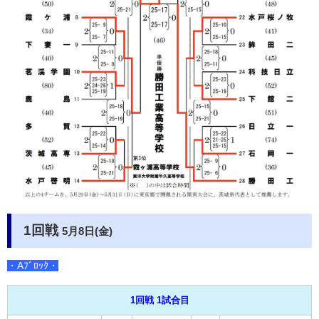
1回戦
5月8日(金)
・Aﾌﾞﾛｯｸ・
1回戦 1試合目