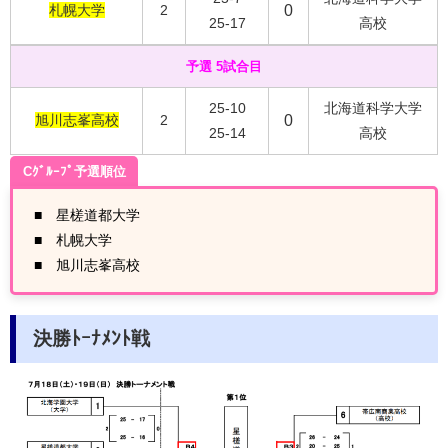
札幌大学
2
0
25-17
高校
予選 5試合目
25-10
北海道科学大学
旭川志峯高校
2
0
25-14
高校
Cｸﾞﾙｰﾌﾟ予選順位
■ 星槎道都大学
■ 札幌大学
■ 旭川志峯高校
決勝ﾄｰﾅﾒﾝﾄ戦