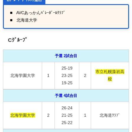
■
AVCあっかんﾊﾞﾚｰﾎﾞｰﾙｸﾗﾌﾞ
■
北海道大学
Cｸﾞﾙｰﾌﾟ
予選 2試合目
25-19
市立札幌藻岩高
北海学園大学
1
23-25
2
校
19-25
予選 4試合目
26-24
北海学園大学
2
21-25
1
北海道ｸﾗﾌﾞ
25-22