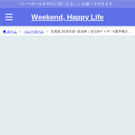
バレーボールを中心に気になることを綴って行きます。
Weekend, Happy Life
ホーム
バレーボール
北海道 2026天皇･皇后杯｜全日本ﾊﾞﾚｰﾎﾞｰﾙ選手権大会
都道府県ﾗｳﾝﾄﾞ 試合結果