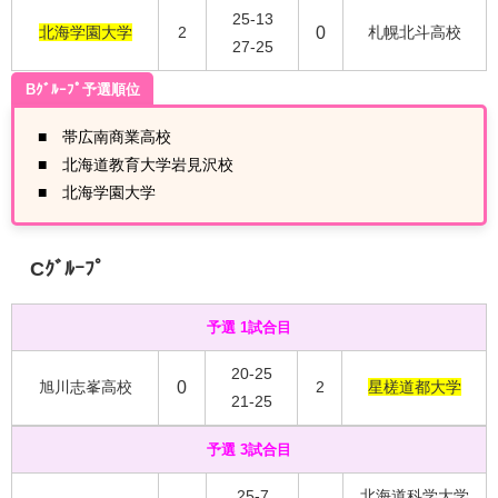
25-13
北海学園大学
2
0
札幌北斗高校
27-25
Bｸﾞﾙｰﾌﾟ予選順位
■ 帯広南商業高校
■ 北海道教育大学岩見沢校
■ 北海学園大学
Cｸﾞﾙｰﾌﾟ
予選 1試合目
20-25
旭川志峯高校
0
2
星槎道都大学
21-25
予選 3試合目
25-7
北海道科学大学