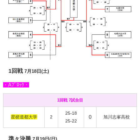
1回戦
7月18日(土)
・Aﾌﾞﾛｯｸ・
1回戦 7試合目
25-18
星槎道都大学
2
0
旭川志峯高校
25-22
準々決勝
7月19日(日)