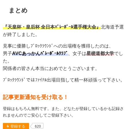
まとめ
『天皇杯・皇后杯 全日本ﾊﾞﾚｰﾎﾞｰﾙ選手権大会』
北海道予選
が終了しました。
見事に優勝しﾌﾞﾛｯｸﾗｳﾝﾄﾞへの出場権を獲得したのは、
男子
AVCあっかんﾊﾞﾚｰﾎﾞｰﾙｸﾗﾌﾞ
、女子は
星槎道都大学
でし
た。
関係者の皆さん本当におめでとうございます。
ﾌﾞﾛｯｸﾗｳﾝﾄﾞではﾌｧｲﾅﾙ出場目指して精一杯頑張って下さい。
記事更新通知を受け取る！
登録はもちろん無料です。また、どなたが登録しているかも記録さ
れませんのでご安心してご登録下さい。
登録する
620