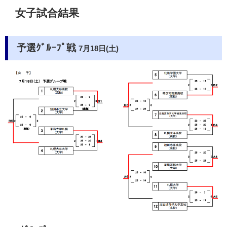
女子試合結果
予選ｸﾞﾙｰﾌﾟ戦
7月18日(土)