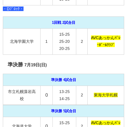
・Dﾌﾞﾛｯｸ・
1回戦 2試合目
15-25
AVCあっかんﾊﾞﾚ
北海学園大学
1
25-20
2
ｰﾎﾞｰﾙｸﾗﾌﾞ
20-25
準決勝
7月19日(日)
準決勝 4試合目
市立札幌藻岩高
13-25
0
2
東海大学札幌
校
14-25
準決勝 5試合目
15-25
AVCあっかんﾊﾞﾚ
北海道大学
0
2