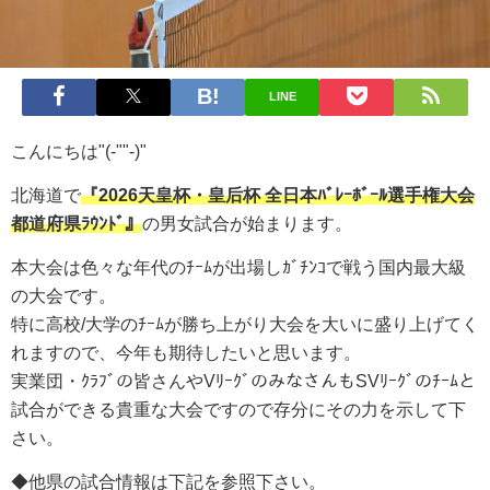
LINE
こんにちは"(-""-)"
北海道で
『
2026天皇杯・皇后杯 全日本ﾊﾞﾚｰﾎﾞｰﾙ選手権大会
都道府県ﾗｳﾝﾄﾞ
』
の男女試合が始まります。
本大会は色々な年代のﾁｰﾑが出場しｶﾞﾁﾝｺで戦う国内最大級
の大会です。
特に高校/大学のﾁｰﾑが勝ち上がり大会を大いに盛り上げてく
れますので、今年も期待したいと思います。
実業団・ｸﾗﾌﾞの皆さんやVﾘｰｸﾞのみなさんもSVﾘｰｸﾞのﾁｰﾑと
試合ができる貴重な大会ですので存分にその力を示して下
さい。
◆他県の試合情報は下記を参照下さい。