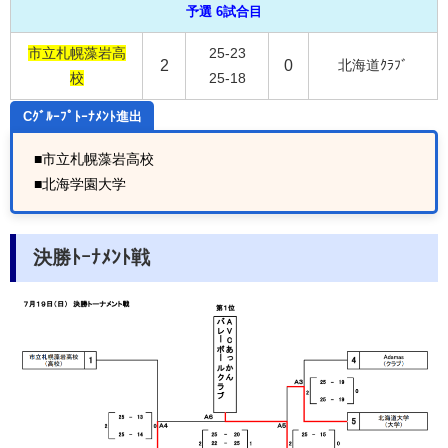
予選 6試合目
市立札幌藻岩高
25-23
2
0
北海道ｸﾗﾌﾞ
校
25-18
Cｸﾞﾙｰﾌﾟﾄｰﾅﾒﾝﾄ進出
■
市立札幌藻岩高校
■
北海学園大学
決勝ﾄｰﾅﾒﾝﾄ戦