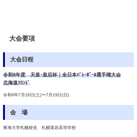
大会要項
大会日程
令和8年度 天皇･皇后杯｜全日本ﾊﾞﾚｰﾎﾞｰﾙ選手権大会
北海道ﾗｳﾝﾄﾞ
令和8年7月18日(土)〜7月19日(日)
会 場
東海大学札幌校舎、
札幌藻岩高等学校