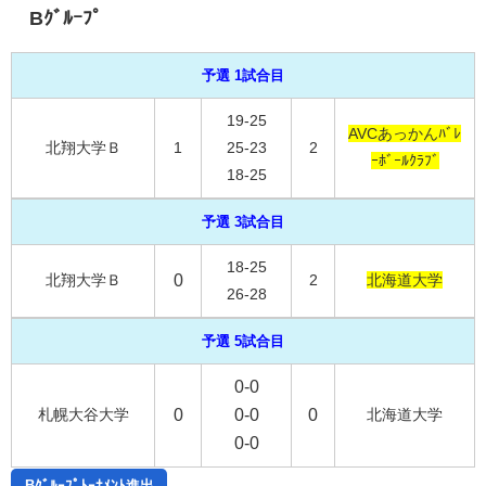
Bｸﾞﾙｰﾌﾟ
予選 1試合目
19-25
AVCあっかんﾊﾞﾚ
北翔大学Ｂ
1
25-23
2
ｰﾎﾞｰﾙｸﾗﾌﾞ
18-25
予選 3試合目
18-25
北翔大学Ｂ
0
2
北海道大学
26-28
予選 5試合目
0-0
札幌大谷大学
0
0-0
0
北海道大学
0-0
Bｸﾞﾙｰﾌﾟﾄｰﾅﾒﾝﾄ進出