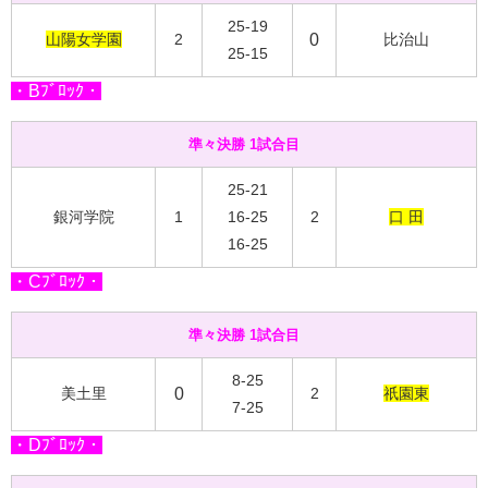
25-19
山陽女学園
2
0
比治山
25-15
・Bﾌﾞﾛｯｸ・
準々決勝 1試合目
25-21
銀河学院
1
16-25
2
口 田
16-25
・Cﾌﾞﾛｯｸ・
準々決勝 1試合目
8-25
美土里
0
2
祇園東
7-25
・Dﾌﾞﾛｯｸ・