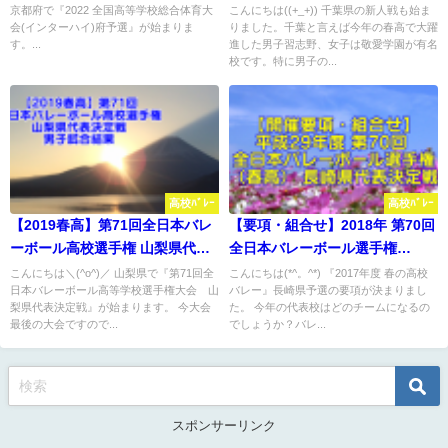
ル県予選 要項・組合せ
京都府で『2022 全国高等学校総合体育大
こんにちは((+_+)) 千葉県の新人戦も始ま
会(インターハイ)府予選』が始まりま
りました。千葉と言えば今年の春高で大躍
す。...
進した男子習志野、女子は敬愛学園が有名
校です。特に男子の...
高校ﾊﾞﾚｰ
高校ﾊﾞﾚｰ
【2019春高】第71回全日本バレ
【要項・組合せ】2018年 第70回
ーボール高校選手権 山梨県代表
全日本バレーボール選手権
決定戦 男子試合結果
（2017年度春高バレー） 長崎県
こんにちは＼(^o^)／ 山梨県で『第71回全
こんにちは(*^。^*) 『2017年度 春の高校
日本バレーボール高等学校選手権大会 山
バレー』長崎県予選の要項が決まりまし
決定戦
梨県代表決定戦』が始まります。 今大会
た。 今年の代表校はどのチームになるの
最後の大会ですので...
でしょうか？バレ...
スポンサーリンク