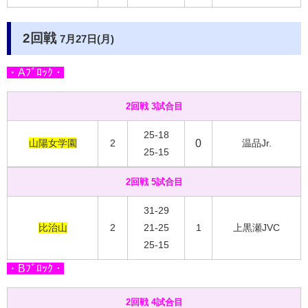
2回戦
7月27日(月)
・Aﾌﾞﾛｯｸ・
2回戦 3試合目
25-18
山陽女学園
2
0
温品Jr.
25-15
2回戦 5試合目
31-29
比治山
2
21-25
1
上黒瀬JVC
25-15
・Bﾌﾞﾛｯｸ・
2回戦 4試合目