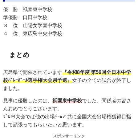
優 勝
祇園東中学校
準優勝
口田中学校
３ 位
山陽女学園中学校
４ 位
東広島中央中学校
まとめ
広島県で開催されています
『
令和8年度 第56回全日本中学
校ﾊﾞﾚｰﾎﾞｰﾙ選手権大会県予選
』
女子の全ての試合が終了し
ました。
見事に優勝したのは、
祇園東中学校
でした。関係者の皆さ
んおめでとうございます。
ﾌﾞﾛｯｸ大会では他の出場ﾁｰﾑと共に全国大会出場権獲得目指
して頑張ってもらいたいと思います。
スポンサーリンク