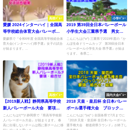
高校ﾊﾞﾚｰ
小学ﾊﾞﾚｰ
愛媛 2024インターハイ｜全国高
2019 第39回全日本バレーボール
等学校総合体育大会バレーボー
小学生大会三重県予選 男女混
ル県予選 女子試合結果
合試合結果
愛媛県で『令和6年度 全国高等学校総合体
こんにちは(^o^) 三重県で2019年度の『か
育大会(インターハイ)県予選』女子の試合
んぽ生命ドリームカップ 第39回全日本
が始まります。...
バレーボール小学生大会 県予選』が始ま
ります。 各県こ...
高校ﾊﾞﾚｰ
国内大会ﾊﾞﾚｰ
【2019新人戦】静岡県高等学校
2018 天皇・皇后杯 全日本バレー
新人バレーボール大会 要項・
ボール選手権大会 ブロックラ
組合せ
ウンド要項・組合せ・結果
こんにちは!(^^)! 静岡県で『県高等学校新
こんにちは( ^)o(^ ) 全国各県で7月までに
人バレーボール大会』が始まります。 春
『2018 天皇・皇后杯 全日本バレーボール
高に出場しないチームは既に新チームに移
選手権大会 都道府県ラウンド』が終了し
行していると思いま...
代表権を...