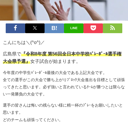
LINE
こんにちは＼(^o^)／
広島県で
『令和8年度 第56回全日本中学校ﾊﾞﾚｰﾎﾞｰﾙ選手権
大会県予選』
女子試合が始まります。
今年度の中学生ﾊﾞﾚｰﾎﾞｰﾙ最後の大会である上記大会です。
全ての選手がこの大会で勝ち上がりﾌﾞﾛｯｸ大会進出を目標として頑張
ってきたと思います。必ず強いと言われているﾁｰﾑが勝つとは限らな
い一発勝負の大会です。
選手の皆さんは悔いの残らない様に精一杯のﾌﾟﾚｰをお願いしたいと
思います。
どのチームも頑張ってください。