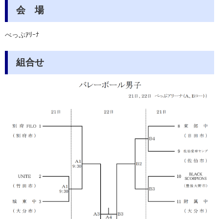
会 場
べっぷｱﾘｰﾅ
組合せ