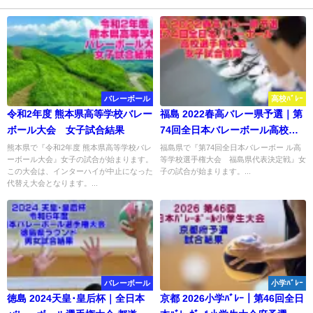
バレーボール
高校ﾊﾞﾚｰ
令和2年度 熊本県高等学校バレー
福島 2022春高バレー県予選｜第
ボール大会 女子試合結果
74回全日本バレーボール高校選
手権大会 女子試合結果
熊本県で『令和2年度 熊本県高等学校バレ
福島県で『第74回全日本バレーボー ル高
ーボール大会』女子の試合が始まります。
等学校選手権大会 福島県代表決定戦』女
この大会は、インターハイが中止になった
子の試合が始まります。...
代替え大会となります。...
バレーボール
小学ﾊﾞﾚｰ
徳島 2024天皇･皇后杯｜全日本
京都 2026小学ﾊﾞﾚｰ｜第46回全日