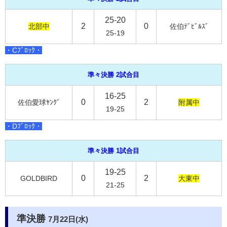
25-20
2
0
北部中
佐伯ﾃﾞﾋﾞﾙｽﾞ
25-19
・Cﾌﾞﾛｯｸ・
準々決勝 2試合目
16-25
0
2
佐伯愛球ﾔﾝｸﾞ
附属中
19-25
・Dﾌﾞﾛｯｸ・
準々決勝 1試合目
19-25
0
2
GOLDBIRD
大東中
21-25
準決勝
7月22日(水)