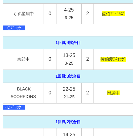
4-25
0
2
くす星翔中
佐伯ﾃﾞﾋﾞﾙｽﾞ
6-25
・Cﾌﾞﾛｯｸ・
1回戦 4試合目
13-25
0
2
東部中
佐伯愛球ﾔﾝｸﾞ
3-25
1回戦 3試合目
BLACK
22-25
0
2
附属中
SCORPIONS
21-25
・Dﾌﾞﾛｯｸ・
1回戦 2試合目
14-25