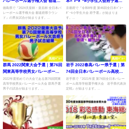
バレーボール選手権大会 都道府
本ﾊﾞﾚｰﾎﾞｰﾙ小学生大会府予選
県ラウンド 試合結果
試合結果
徳島県で『2024天皇杯・皇后杯 全日本バ
京都府で『令和8年度 第46回全日本ﾊﾞﾚｰ
レーボール選手権大会 都道府県ラウン
ﾎﾞｰﾙ小学生大会 府予選』が始まりま
ド』の男女試合が始まります。...
す。...
高校ﾊﾞﾚｰ
高校ﾊﾞﾚｰ
群馬 2022関東大会予選｜第76回
岩手 2022春高バレー県予選｜第
関東高等学校男女バレーボール
74回全日本バレーボール高校選
大会県予選 男子試合結果
手権大会 要項・組合せ
2022年度初めての大会である第76回関東
岩手県で『2021年度 第74回全日本バレー
高等学校男女バレーボール大会 群馬予選
ボール高等学校選手権大会 岩手県代表決
男子の試合が始まります。...
定戦』が始まります。...