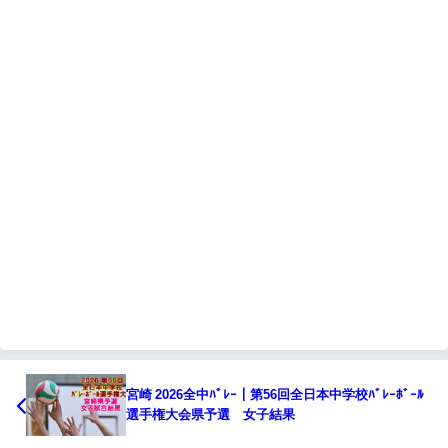
宮崎 2026全中ﾊﾞﾚｰ｜第56回全日本中学校ﾊﾞﾚｰﾎﾞｰﾙ
選手権大会県予選 女子結果