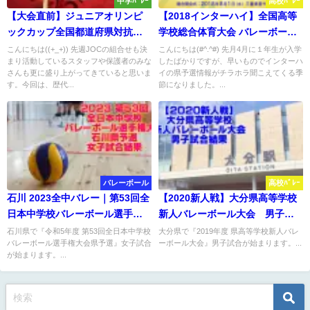
中学ﾊﾞﾚｰ
高校ﾊﾞﾚｰ
【大会直前】ジュニアオリンピ
【2018インターハイ】全国高等
ックカップ全国都道府県対抗中
学校総合体育大会 バレーボール
学バレーボール大会（JOC）
各県予選 要項・組合せ・結果
こんにちは((+_+)) 先週JOCの組合せも決
こんにちは(#^.^#) 先月4月に１年生が入学
まり活動しているスタッフや保護者のみな
したばかりですが、早いものでインターハ
歴代成績＆個人賞
さんも更に盛り上がってきていると思いま
イの県予選情報がチラホラ聞こえてくる季
す。今回は、歴代...
節になりました。...
バレーボール
高校ﾊﾞﾚｰ
石川 2023全中バレー｜第53回全
【2020新人戦】大分県高等学校
日本中学校バレーボール選手権
新人バレーボール大会 男子試
大会県予選 女子結果
合結果
石川県で『令和5年度 第53回全日本中学校
大分県で『2019年度 県高等学校新人バレ
バレーボール選手権大会県予選』女子試合
ーボール大会』男子試合が始まります。...
が始まります。...