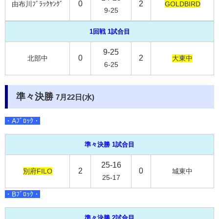
0
2
由布川ﾌﾞﾗｯｸﾔﾝｸﾞ
GOLDBIRD
9-25
1回戦 1試合目
9-25
0
2
北部中
大東中
6-25
準々決勝
7月22日(水)
・Aﾌﾞﾛｯｸ・
準々決勝 1試合目
25-16
2
0
別府FILO
城東中
25-17
・Bﾌﾞﾛｯｸ・
準々決勝 2試合目