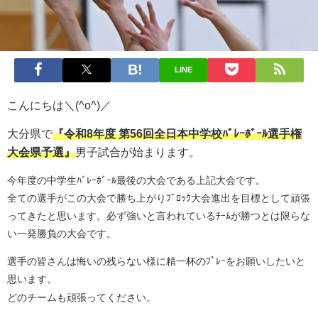
LINE
こんにちは＼(^o^)／
大分県で
『令和8年度 第56回全日本中学校ﾊﾞﾚｰﾎﾞｰﾙ選手権
大会県予選』
男子試合が始まります。
今年度の中学生ﾊﾞﾚｰﾎﾞｰﾙ最後の大会である上記大会です。
全ての選手がこの大会で勝ち上がりﾌﾞﾛｯｸ大会進出を目標として頑張
ってきたと思います。必ず強いと言われているﾁｰﾑが勝つとは限らな
い一発勝負の大会です。
選手の皆さんは悔いの残らない様に精一杯のﾌﾟﾚｰをお願いしたいと
思います。
どのチームも頑張ってください。