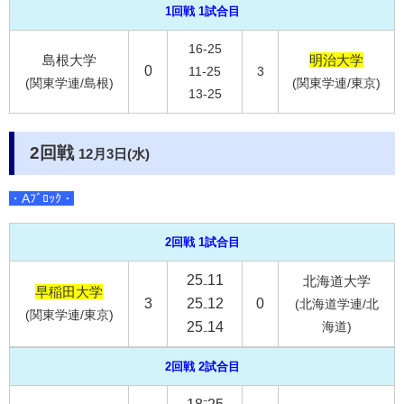
1回戦 1試合目
16-25
島根大学
明治大学
0
11-25
3
(関東学連/島根)
(関東学連/東京)
13-25
2回戦
12月3日(水)
・Aﾌﾞﾛｯｸ・
2回戦 1試合目
25₋11
北海道大学
早稲田大学
3
25₋12
0
(北海道学連/北
(関東学連/東京)
25₋14
海道)
2回戦 2試合目