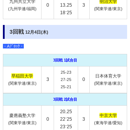
九州共立大学
明治大学
0
13₋25
3
(九州学連/福岡)
(関東学連/東京)
18⁻25
3回戦
12月4日(木)
・Aﾌﾞﾛｯｸ・
3回戦 1試合目
25-23
早稲田大学
日本体育大学
3
0
27-25
(関東学連/東京)
(関東学連/東京)
25-21
3回戦 2試合目
20₋25
慶應義塾大学
中京大学
0
22⁻25
3
(関東学連/東京)
(東海学連/愛知)
23⁻25