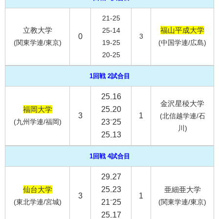
21-25
立教大学
福山平成大学
25-14
0
3
(関東学連/東京)
19-25
(中国学連/広島)
20-25
1回戦 2試合目
25₋16
金沢星稜大学
福岡大学
25₋20
3
1
(北信越学連/石
(九州学連/福岡)
23⁻25
川)
25₋13
1回戦 4試合目
29₋27
仙台大学
25₋23
亜細亜大学
3
1
(東北学連/宮城)
21⁻25
(関東学連/東京)
25₋17