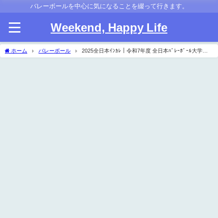
バレーボールを中心に気になることを綴って行きます。
Weekend, Happy Life
ホーム
バレーボール
2025全日本ｲﾝｶﾚ｜令和7年度 全日本ﾊﾞﾚｰﾎﾞｰﾙ大学選
手権大会 男子試合結果