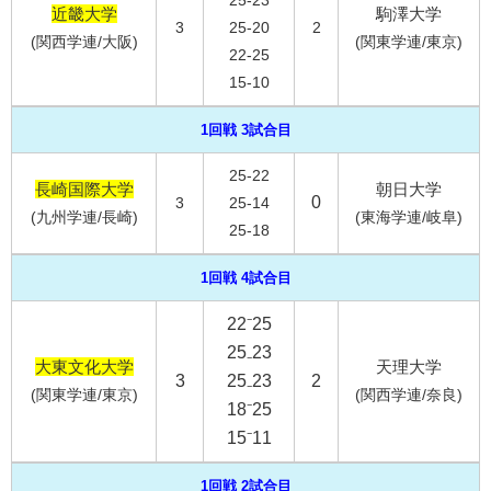
25-23
近畿大学
駒澤大学
3
25-20
2
(関西学連/大阪)
(関東学連/東京)
22-25
15-10
1回戦 3試合目
25-22
長崎国際大学
朝日大学
0
3
25-14
(九州学連/長崎)
(東海学連/岐阜)
25-18
1回戦 4試合目
22⁻25
25₋23
大東文化大学
天理大学
3
25₋23
2
(関東学連/東京)
(関西学連/奈良)
18⁻25
15⁻11
1回戦 2試合目