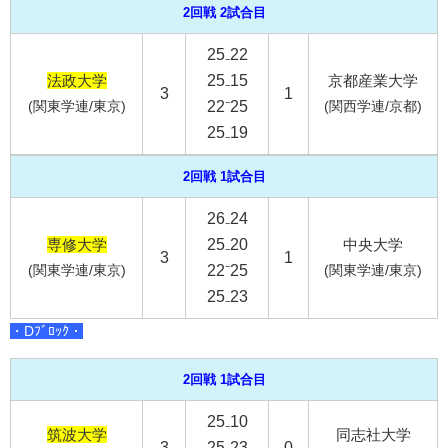
2回戦 2試合目
25₋22
法政大学
25₋15
京都産業大学
3
1
(関東学連/東京)
22⁻25
(関西学連/京都)
25₋19
2回戦 1試合目
26₋24
専修大学
25₋20
中央大学
3
1
(関東学連/東京)
22⁻25
(関東学連/東京)
25₋23
・Dﾌﾞﾛｯｸ・
2回戦 1試合目
25₋10
筑波大学
同志社大学
3
25₋23
0