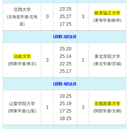
23⁻25
北翔大学
岐阜協立大学
0
25₋27
3
(北海道学連/北海
(東海学連/岐阜)
道)
17⁻25
1回戦 2試合目
25₋20
法政大学
25₋14
東北学院大学
3
1
(関東学連/東京)
22⁻25
(東北学連/宮城)
25₋17
1回戦 4試合目
19₋25
山梨学院大学
25₋19
京都産業大学
1
3
(関東学連/山梨)
17⁻25
(関西学連/京都)
18⁻25