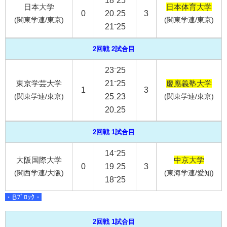
18⁻25
日本大学
日本体育大学
0
20₋25
3
(関東学連/東京)
(関東学連/東京)
21⁻25
2回戦 2試合目
23⁻25
東京学芸大学
21⁻25
慶應義塾大学
1
3
(関東学連/東京)
25₋23
(関東学連/東京)
20₋25
2回戦 1試合目
14⁻25
大阪国際大学
中京大学
0
19₋25
3
(関西学連/大阪)
(東海学連/愛知)
18⁻25
・Bﾌﾞﾛｯｸ・
2回戦 1試合目