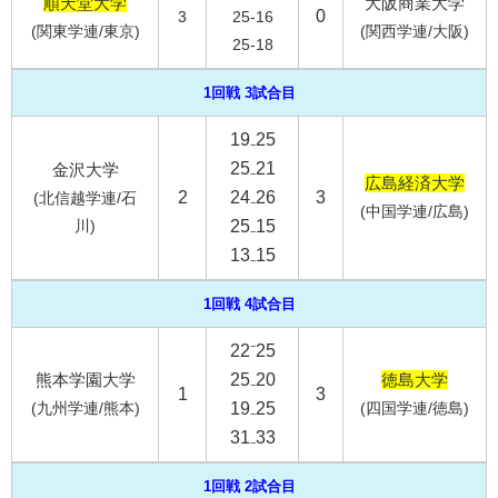
順天堂大学
大阪商業大学
0
3
25-16
(関東学連/東京)
(関西学連/大阪)
25-18
1回戦 3試合目
19₋25
25₋21
金沢大学
広島経済大学
2
24₋26
3
(北信越学連/石
(中国学連/広島)
川)
25₋15
13₋15
1回戦 4試合目
22⁻25
熊本学園大学
25₋20
徳島大学
1
3
(九州学連/熊本)
19₋25
(四国学連/徳島)
31₋33
1回戦 2試合目