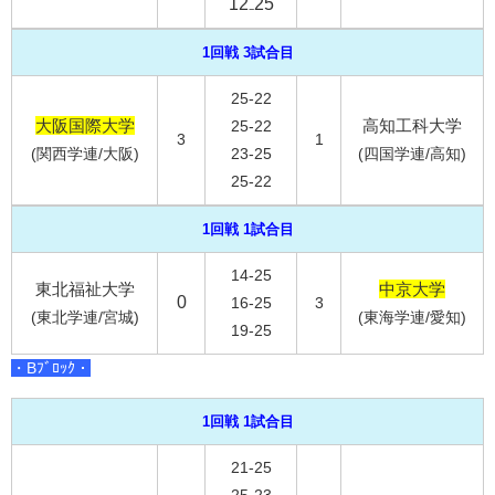
12₋25
1回戦 3試合目
25-22
大阪国際大学
高知工科大学
25-22
3
1
(関西学連/大阪)
23-25
(四国学連/高知)
25-22
1回戦 1試合目
14-25
東北福祉大学
中京大学
0
16-25
3
(東北学連/宮城)
(東海学連/愛知)
19-25
・Bﾌﾞﾛｯｸ・
1回戦 1試合目
21-25