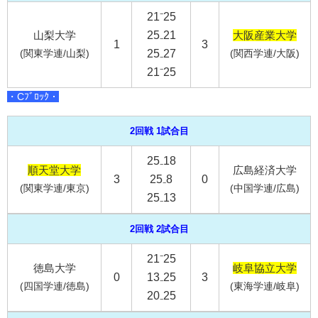
21⁻25
山梨大学
25₋21
大阪産業大学
1
3
(関東学連/山梨)
25₋27
(関西学連/大阪)
21⁻25
・Cﾌﾞﾛｯｸ・
2回戦 1試合目
25₋18
順天堂大学
広島経済大学
3
25₋8
0
(関東学連/東京)
(中国学連/広島)
25₋13
2回戦 2試合目
21⁻25
徳島大学
岐阜協立大学
0
13₋25
3
(四国学連/徳島)
(東海学連/岐阜)
20₋25