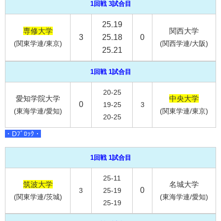
1回戦 3試合目
25₋19
専修大学
関西大学
3
25₋18
0
(関東学連/東京)
(関西学連/大阪)
25₋21
1回戦 1試合目
20-25
愛知学院大学
中央大学
0
19-25
3
(東海学連/愛知)
(関東学連/東京)
20-25
・Dﾌﾞﾛｯｸ・
1回戦 1試合目
25-11
筑波大学
名城大学
0
3
25-19
(関東学連/茨城)
(東海学連/愛知)
25-19