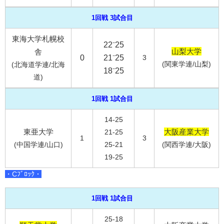
1回戦 3試合目
東海大学札幌校
22⁻25
山梨大学
舎
0
21⁻25
3
(関東学連/山梨)
(北海道学連/北海
18⁻25
道)
1回戦 1試合目
14-25
東亜大学
大阪産業大学
21-25
1
3
(中国学連/山口)
25-21
(関西学連/大阪)
19-25
・Cﾌﾞﾛｯｸ・
1回戦 1試合目
25-18