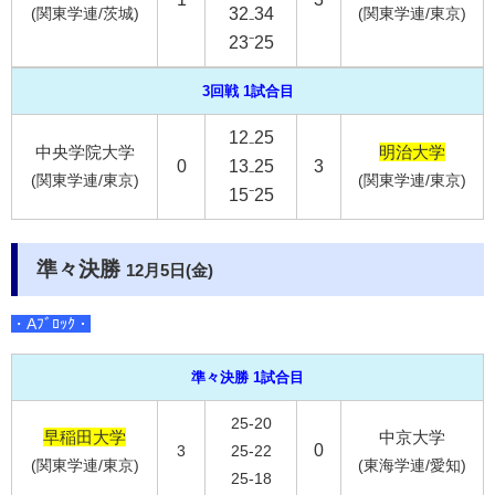
(関東学連/茨城)
32₋34
(関東学連/東京)
23⁻25
3回戦 1試合目
12₋25
中央学院大学
明治大学
0
13₋25
3
(関東学連/東京)
(関東学連/東京)
15⁻25
準々決勝
12月5日(金)
・Aﾌﾞﾛｯｸ・
準々決勝 1試合目
25-20
早稲田大学
中京大学
0
3
25-22
(関東学連/東京)
(東海学連/愛知)
25-18