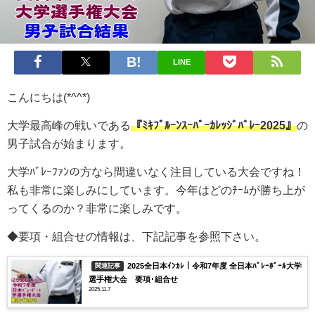
LINE
こんにちは(*^^*)
大学最高峰の戦い
である
『ﾐｷﾌﾟﾙｰﾝｽｰﾊﾟｰｶﾚｯｼﾞﾊﾞﾚｰ2025』
の
男子試合が始まります。
大学ﾊﾞﾚｰﾌｧﾝの方なら間違いなく注目している大会ですね！
私も非常に楽しみにしています。今年はどのﾁｰﾑが勝ち上が
ってくるのか？非常に楽しみです。
◆要項・組合せの情報は、下記記事を参照下さい。
2025全日本ｲﾝｶﾚ｜令和7年度 全日本ﾊﾞﾚｰﾎﾞｰﾙ大学
関連記事
選手権大会 要項･組合せ
2025.11.7