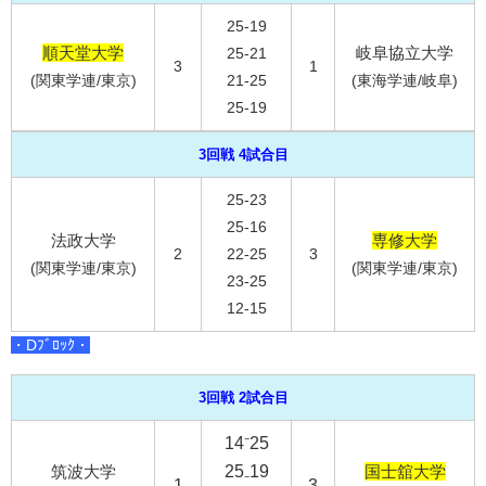
25-19
順天堂大学
岐阜協立大学
25-21
3
1
(関東学連/東京)
21-25
(東海学連/岐阜)
25-19
3回戦 4試合目
25-23
25-16
法政大学
専修大学
2
22-25
3
(関東学連/東京)
(関東学連/東京)
23-25
12-15
・Dﾌﾞﾛｯｸ・
3回戦 2試合目
14⁻25
筑波大学
25₋19
国士舘大学
1
3