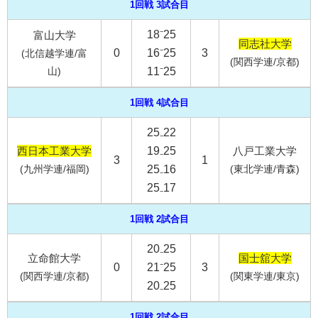
1回戦 3試合目
18⁻25
富山大学
同志社大学
0
16⁻25
3
(北信越学連/富
(関西学連/京都)
山)
11⁻25
1回戦 4試合目
25₋22
西日本工業大学
19₋25
八戸工業大学
3
1
(九州学連/福岡)
25₋16
(東北学連/青森)
25₋17
1回戦 2試合目
20₋25
立命館大学
国士舘大学
0
21⁻25
3
(関西学連/京都)
(関東学連/東京)
20₋25
1回戦 2試合目