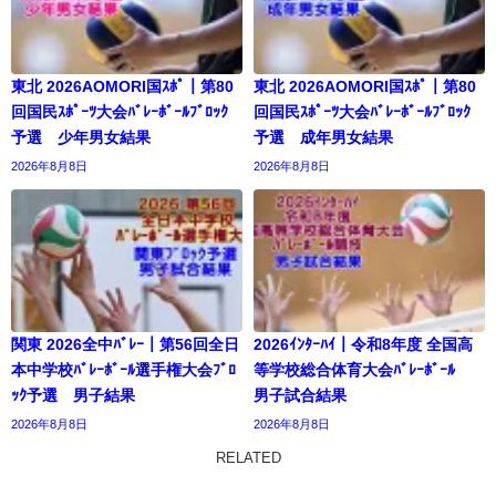
東北 2026AOMORI国ｽﾎﾟ｜第80
東北 2026AOMORI国ｽﾎﾟ｜第80
回国民ｽﾎﾟｰﾂ大会ﾊﾞﾚｰﾎﾞｰﾙﾌﾞﾛｯｸ
回国民ｽﾎﾟｰﾂ大会ﾊﾞﾚｰﾎﾞｰﾙﾌﾞﾛｯｸ
予選 少年男女結果
予選 成年男女結果
2026年8月8日
2026年8月8日
関東 2026全中ﾊﾞﾚｰ｜第56回全日
2026ｲﾝﾀｰﾊｲ｜令和8年度 全国高
本中学校ﾊﾞﾚｰﾎﾞｰﾙ選手権大会ﾌﾞﾛ
等学校総合体育大会ﾊﾞﾚｰﾎﾞｰﾙ
ｯｸ予選 男子結果
男子試合結果
2026年8月8日
2026年8月8日
RELATED