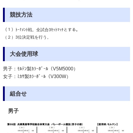
競技方法
（１）ﾄｰﾅﾒﾝﾄ戦。全試合3ｾｯﾄﾏｯﾁとする。
（２）3位決定戦を行う。
大会使用球
男子：ﾓﾙﾃﾝ製ｶﾗｰﾎﾞｰﾙ（V5M5000）
女子：ﾐｶｻ製ｶﾗｰﾎﾞｰﾙ（V300W）
組合せ
男子