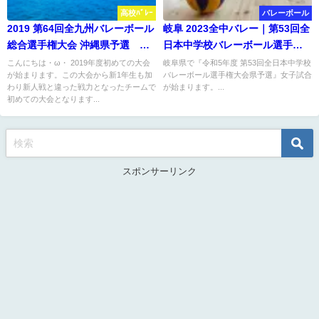
高校ﾊﾞﾚｰ
バレーボール
2019 第64回全九州バレーボール
岐阜 2023全中バレー｜第53回全
総合選手権大会 沖縄県予選 男
日本中学校バレーボール選手権
子試合結果
大会県予選 女子結果
こんにちは・ω・ 2019年度初めての大会
岐阜県で『令和5年度 第53回全日本中学校
が始まります。この大会から新1年生も加
バレーボール選手権大会県予選』女子試合
わり新人戦と違った戦力となったチームで
が始まります。...
初めての大会となります...
スポンサーリンク