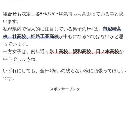
組合せも決定し各ﾁｰﾑﾒﾝﾊﾞｰは気持ちも高ぶっている事と思
います。
私が県内で個人的に注目している男子のﾁｰﾑは、
市尼崎
高
校、
社
高校、
姫路工業
高校
が中心になるのではないかと思
っています。
一方女子は、例年通り
氷上高校、
親和
高校、
日ノ本
高校
が
中心でしょうね。
いずれにしても、全ﾁｰﾑ悔いの残らない様に頑張ってほしい
です。
スポンサーリンク