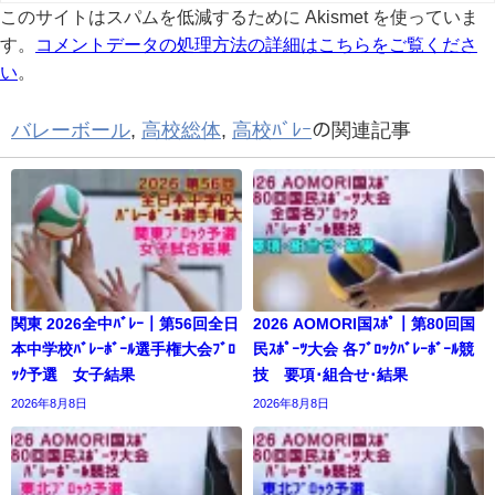
このサイトはスパムを低減するために Akismet を使っていま
す。
コメントデータの処理方法の詳細はこちらをご覧くださ
い
。
バレーボール
,
高校総体
,
高校ﾊﾞﾚｰ
の関連記事
関東 2026全中ﾊﾞﾚｰ｜第56回全日
2026 AOMORI国ｽﾎﾟ｜第80回国
本中学校ﾊﾞﾚｰﾎﾞｰﾙ選手権大会ﾌﾞﾛ
民ｽﾎﾟｰﾂ大会 各ﾌﾞﾛｯｸﾊﾞﾚｰﾎﾞｰﾙ競
ｯｸ予選 女子結果
技 要項･組合せ･結果
2026年8月8日
2026年8月8日