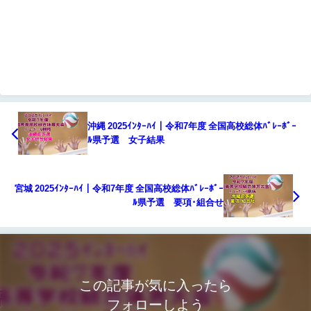
沖縄 2025ｲﾝﾀｰﾊｲ｜令和7年度 全国高校総体ﾊﾞﾚｰﾎﾞｰ
ﾙ県予選 女子結果
宮城 2025ｲﾝﾀｰﾊｲ｜令和7年度 全国高校総体ﾊﾞﾚｰﾎﾞｰ
ﾙ県予選 要項･組合せ
この記事が気に入ったら
フォローしよう