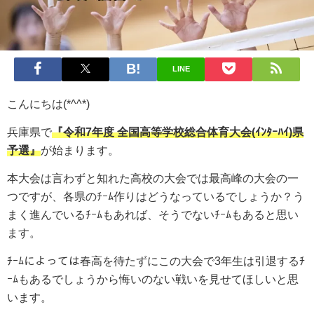
LINE
こんにちは(*^^*)
兵庫県で
『令和7
年度
全国高等学校総合体育大会(ｲﾝﾀｰﾊｲ)県
予選』
が始まります。
本大会は言わずと知れた高校の大会では最高峰の大会の一
つですが、各県のﾁｰﾑ作りはどうなっているでしょうか？う
まく進んでいるﾁｰﾑもあれば、そうでないﾁｰﾑもあると思い
ます。
ﾁｰﾑによっては春高を待たずにこの大会で3年生は引退するﾁ
ｰﾑもあるでしょうから悔いのない戦いを見せてほしいと思
います。