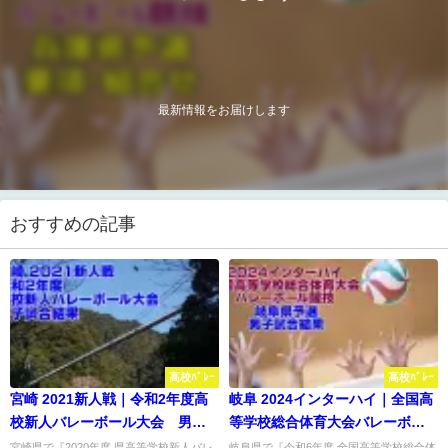
最新情報をお届けします
おすすめの記事
高校ﾊﾞﾚｰ
高校ﾊﾞﾚｰ
宮崎 2021新人戦｜令和2年度高
岐阜 2024インターハイ｜全国高
校新人バレーボール大会 男子
等学校総合体育大会バレーボー
試合結果
ル県予選 男子試合結果
宮崎県で『2020年度 県高等学校新人バレ
岐阜県で『令和6年度 全国高等学校総合体