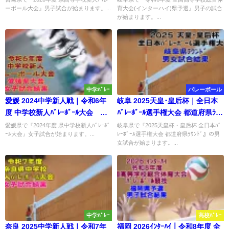
ーボール大会』男子試合が始まります。...
育大会(インターハイ)県予選』男子の試合
が始まります。...
中学ﾊﾞﾚｰ
バレーボール
愛媛 2024中学新人戦｜令和6年
岐阜 2025天皇･皇后杯｜全日本
度 中学校新人ﾊﾞﾚｰﾎﾞｰﾙ大会 女
ﾊﾞﾚｰﾎﾞｰﾙ選手権大会 都道府県ﾗｳﾝ
子試合結果
ﾄﾞ 試合結果
愛媛県で『2024年度 県中学校新人ﾊﾞﾚｰﾎﾞ
岐阜県で『2025天皇杯・皇后杯 全日本ﾊﾞ
ｰﾙ大会』女子試合が始まります。...
ﾚｰﾎﾞｰﾙ選手権大会 都道府県ﾗｳﾝﾄﾞ』の男
女試合が始まります。...
中学ﾊﾞﾚｰ
高校ﾊﾞﾚｰ
奈良 2025中学新人戦｜令和7年
福岡 2026ｲﾝﾀｰﾊｲ｜令和8年度 全