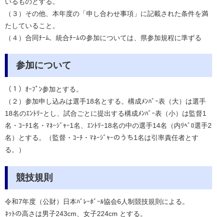
いるものとする。
（３）その他、本年度の「申し合わせ事項」に記載された条件を満
たしていること。
（４）合同ﾁｰﾑ、統合ﾁｰﾑの参加については、県参加規程に準ずる
参加について
（１）ｵｰﾌﾟﾝ参加とする。
（２）参加申し込みは選手18名とする。構成ﾒﾝﾊﾞｰ表（大）は選手
18名のｴﾝﾄﾘｰ
とし、試合ごとに提出する構成ﾒﾝﾊﾞｰ表（小）は監督1
名・ｺｰﾁ1名・ﾏﾈｰｼﾞｬｰ
1名、ｴﾝﾄﾘｰ18名の中の選手14名（内ﾘﾍﾞﾛ選手2
名）とする。
（監督・ｺｰﾁ・ﾏﾈｰｼﾞｬｰのうち1名は引率責任者とす
る。）
競技規則
令和7年度（公財）日本ﾊﾞﾚｰﾎﾞｰﾙ協会6人制競技規則による。
ﾈｯﾄの高さは男子243cm、女子224cm とする。