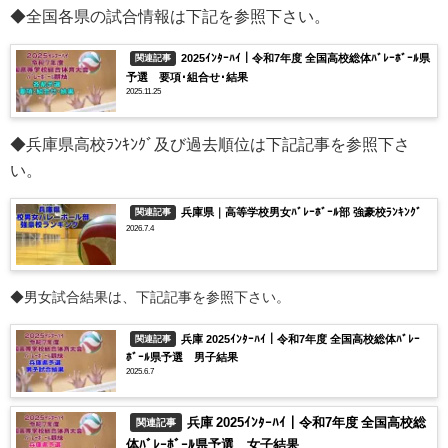
◆全国各県の試合情報は下記を参照下さい。
2025ｲﾝﾀｰﾊｲ｜令和7年度 全国高校総体ﾊﾞﾚｰﾎﾞｰﾙ県
関連記事
予選 要項･組合せ･結果
2025.11.25
◆兵庫県高校ﾗﾝｷﾝｸﾞ及び過去順位は下記記事を参照下さ
い。
兵庫県｜高等学校男女ﾊﾞﾚｰﾎﾞｰﾙ部 強豪校ﾗﾝｷﾝｸﾞ
関連記事
2026.7.4
◆男女試合結果は、下記記事を参照下さい。
兵庫 2025ｲﾝﾀｰﾊｲ｜令和7年度 全国高校総体ﾊﾞﾚｰ
関連記事
ﾎﾞｰﾙ県予選 男子結果
2025.6.7
兵庫 2025ｲﾝﾀｰﾊｲ｜令和7年度 全国高校総
関連記事
体ﾊﾞﾚｰﾎﾞｰﾙ県予選 女子結果