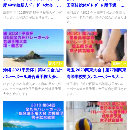
度 中学校新人ﾊﾞﾚｰﾎﾞｰﾙ大会 女
国高校総体ﾊﾞﾚｰﾎﾞｰﾙ 県予選 男
子結果
子結果
奈良県で『2025年度 県中学校新人ﾊﾞﾚｰﾎﾞ
福岡県で『2026 全国高等学校総合体育大
ｰﾙ大会』女子試合が始まります。...
会(ｲﾝﾀｰﾊｲ)県予選』男子の試合が始まりま
す。...
高校ﾊﾞﾚｰ
高校ﾊﾞﾚｰ
沖縄 2021平安杯｜第66回全九州
埼玉 2023関東大会｜第77回関東
バレーボール総合選手権大会
高等学校男女バレーボール大会
要項・組合せ
県予選 女子試合結果
いよいよ2021年度初めての第66回全九州
埼玉県で『第77回関東高等学校男女バレ
バレーボール総合選手権大会 沖縄県予選
ーボール大会県予選』女子試合が開催され
大会が始まります。...
ます。...