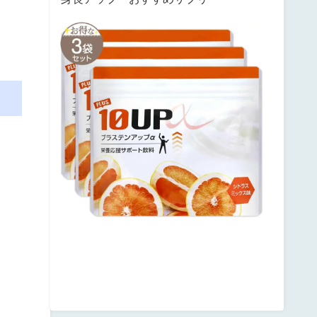
サ
ン
テ
ミ
ナ
プ
ラ
ス
テ
ン
ア
ッ
プ
posted
with
カ
エ
レ
バ
楽
天
市
場
Amazon