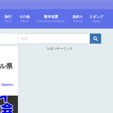
旅行
その他
熊本地震
魚釣り
エギング
Travel
Others
Kumamoto earthquake
Fishing
Eging
スポンサーリンク
ール県
Takahiro