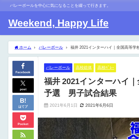
バレーボールを中心に気になることを綴って行きます。
Weekend, Happy Life
ホーム
バレーボール
福井 2021インターハイ｜全国高等
バレーボール
高校総体
高校ﾊﾞﾚｰ
Facebook
福井 2021インターハ
post
予選 男子試合結果
2021年6月1日
2021年6月6日
はてブ
Pocket