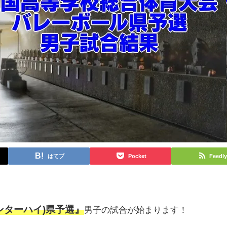
はてブ
Pocket
Feedly
インターハイ)県予選』
男子の試合が始まります！