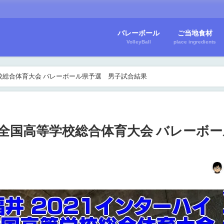
バレーボール
ご当地食材
VolleyBall
place ingredients
学校総合体育大会 バレーボール県予選 男子試合結果
イ｜全国高等学校総合体育大会 バレーボ