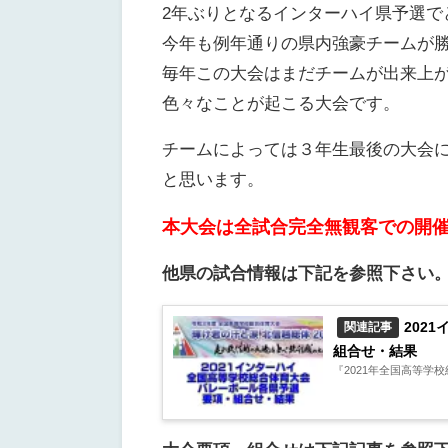
2年ぶりとなるインターハイ県予選で
今年も例年通りの県内強豪チームが
毎年この大会はまだチームが出来上
色々なことが起こる大会です。
チームによっては３年生最後の大会
と思います。
本大会は全試合完全無観客での開
他県の試合情報は下記を参照下さい
202
関連記事
組合せ・結果
『2021年全国高等学