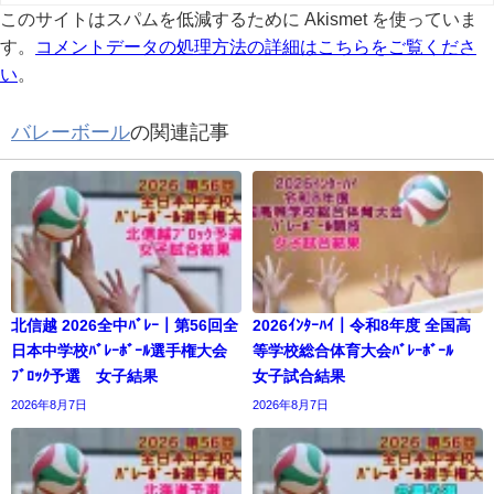
このサイトはスパムを低減するために Akismet を使っていま
す。
コメントデータの処理方法の詳細はこちらをご覧くださ
い
。
バレーボール
の関連記事
北信越 2026全中ﾊﾞﾚｰ｜第56回全
2026ｲﾝﾀｰﾊｲ｜令和8年度 全国高
日本中学校ﾊﾞﾚｰﾎﾞｰﾙ選手権大会
等学校総合体育大会ﾊﾞﾚｰﾎﾞｰﾙ
ﾌﾞﾛｯｸ予選 女子結果
女子試合結果
2026年8月7日
2026年8月7日