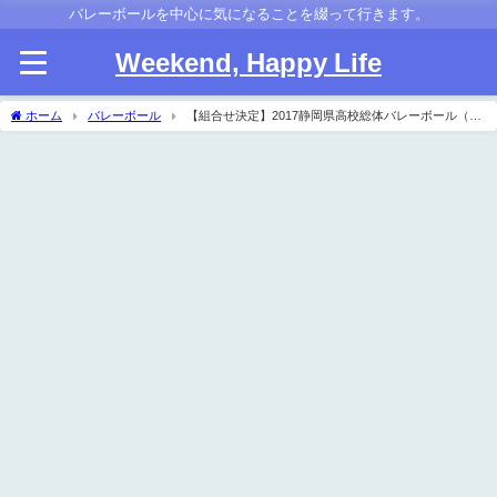
バレーボールを中心に気になることを綴って行きます。
Weekend, Happy Life
ホーム
バレーボール
【組合せ決定】2017静岡県高校総体バレーボール（イ
ンターハイ） 実施要項