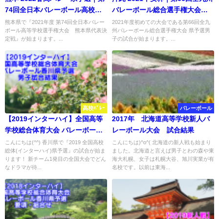
74回全日本バレーボール高校選
バレーボール総合選手権大会
手権大会 要項・組合せ
男子試合結果
熊本県で『2021年度 第74回全日本バレー
2021年度初めての大会である第66回全九
ボール高等学校選手権大会 熊本県代表決
州バレーボール総合選手権大会 県予選男
定戦』が始まります。...
子の試合が始まります。...
高校ﾊﾞﾚｰ
バレーボール
【2019インターハイ】全国高等
2017年 北海道高等学校新人バ
学校総合体育大会 バレーボール
レーボール大会 試合結果
香川県予選 男子試合結果
こんにちは(^^) 香川県で『2019 全国高校
こんにちは)^o^( 北海道の新人戦も始まり
総体(インターハイ)県予選』の試合が始ま
ました。北海道と言えば男子とわの森や東
ります！ 新チーム1発目の全国大会でどん
海大札幌、女子は札幌大谷、旭川実業が有
なドラマが待...
名校です。以前は東海...