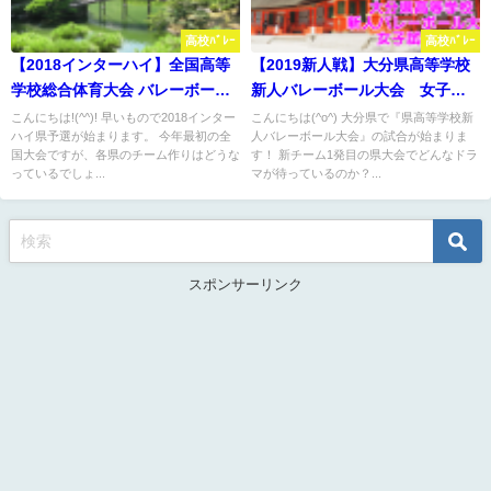
高校ﾊﾞﾚｰ
高校ﾊﾞﾚｰ
【2018インターハイ】全国高等
【2019新人戦】大分県高等学校
学校総合体育大会 バレーボール
新人バレーボール大会 女子試
香川県予選 要項・組合せ
合結果
こんにちは!(^^)! 早いもので2018インター
こんにちは(^o^) 大分県で『県高等学校新
ハイ県予選が始まります。 今年最初の全
人バレーボール大会』の試合が始まりま
国大会ですが、各県のチーム作りはどうな
す！ 新チーム1発目の県大会でどんなドラ
っているでしょ...
マが待っているのか？...
スポンサーリンク