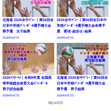
北海道 2026全中ﾊﾞﾚｰ｜第56回全
2026全中ﾊﾞﾚｰ｜第56回全日本中
日本中学校ﾊﾞﾚｰﾎﾞｰﾙ選手権大会
学校ﾊﾞﾚｰﾎﾞｰﾙ選手権大会各県予
県予選 女子結果
選 要項･組合せ･結果
2026年8月7日
2026年8月7日
2026ｲﾝﾀｰﾊｲ｜令和8年度 全国高
北海道 2026全中ﾊﾞﾚｰ｜第56回全
等学校総合体育大会ﾊﾞﾚｰﾎﾞｰﾙ
日本中学校ﾊﾞﾚｰﾎﾞｰﾙ選手権大会
男子試合結果
県予選 男子結果
2026年8月7日
2026年8月7日
RELATED