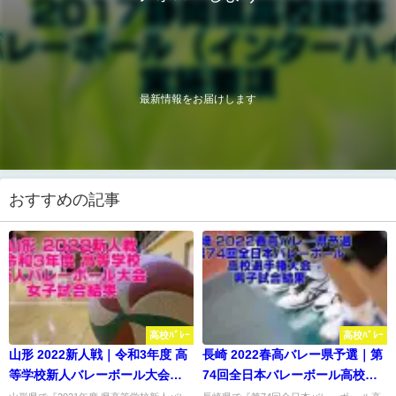
最新情報をお届けします
おすすめの記事
高校ﾊﾞﾚｰ
高校ﾊﾞﾚｰ
山形 2022新人戦｜令和3年度 高
長崎 2022春高バレー県予選｜第
等学校新人バレーボール大会
74回全日本バレーボール高校選
女子試合結果
手権大会 男子試合結果