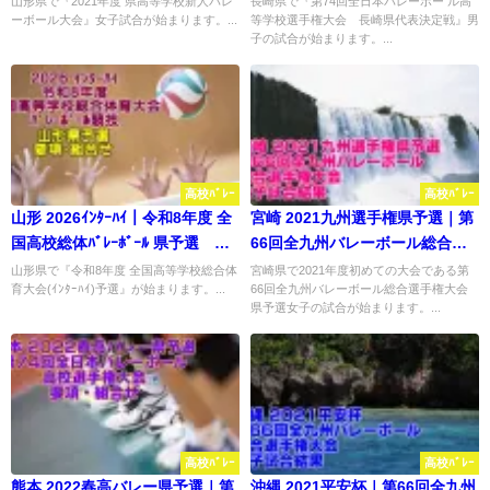
山形県で『2021年度 県高等学校新人バレ
長崎県で『第74回全日本バレーボー ル高
ーボール大会』女子試合が始まります。...
等学校選手権大会 長崎県代表決定戦』男
子の試合が始まります。...
高校ﾊﾞﾚｰ
高校ﾊﾞﾚｰ
山形 2026ｲﾝﾀｰﾊｲ｜令和8年度 全
宮崎 2021九州選手権県予選｜第
国高校総体ﾊﾞﾚｰﾎﾞｰﾙ 県予選 要
66回全九州バレーボール総合選
項･組合せ
手権大会 女子試合結果
山形県で『令和8年度 全国高等学校総合体
宮崎県で2021年度初めての大会である第
育大会(ｲﾝﾀｰﾊｲ)予選』が始まります。...
66回全九州バレーボール総合選手権大会
県予選女子の試合が始まります。...
高校ﾊﾞﾚｰ
高校ﾊﾞﾚｰ
熊本 2022春高バレー県予選｜第
沖縄 2021平安杯｜第66回全九州