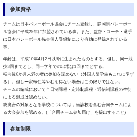
参加資格
チームは日本バレーボール協会にチーム登録し、静岡県バレーボー
ル協会に平成29年に加盟されている事。また、監督・コーチ・選手
は日本バレーボール協会個人登録制により有効に登録されている
事。
年齢は、平成10年4月2日以降に生まれたものとする。但し、同一競
技3回までとし、同一学年での出場は1回までとする。
転向後6か月未満の者は参加を認めない（外国人留学生もこれに準ず
る）。但し一家転住等やむを得ない場合はこの限りではない。
チームの編成において全日制課程・定時制課程・通信制課程の生徒
による混成は認めない。
統廃合の対象となる学校については，当該校を含む合同チームによ
る大会参加を認める。(「合同チーム参加届け」を提出すること)
参加制限