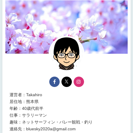
運営者：Takahiro
居住地：熊本県
年齢：40歳代前半
仕事：サラリーマン
趣味：ネットサーフィン・バレー観戦・釣り
連絡先：bluesky2020a@gmail.com