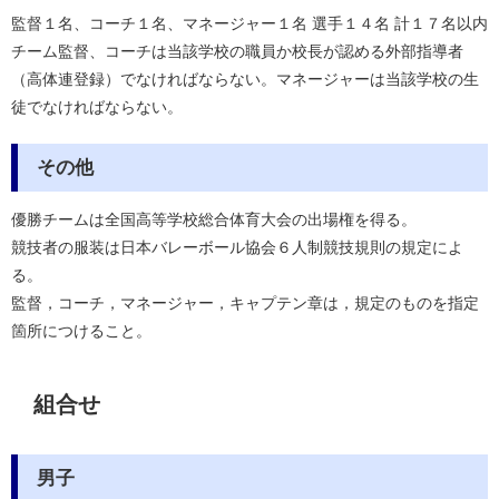
監督１名、コーチ１名、マネージャー１名 選手１４名 計１７名以内
チーム監督、コーチは当該学校の職員か校長が認める外部指導者
（高体連登録）でなければならない。マネージャーは当該学校の生
徒でなければならない。
その他
優勝チームは全国高等学校総合体育大会の出場権を得る。
競技者の服装は日本バレーボール協会６人制競技規則の規定によ
る。
監督，コーチ，マネージャー，キャプテン章は，規定のものを指定
箇所につけること。
組合せ
男子