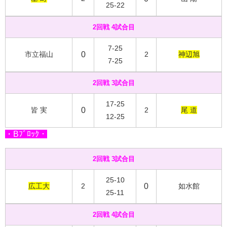
25-22
2回戦 4試合目
7-25
市立福山
0
2
神辺旭
7-25
2回戦 3試合目
17-25
皆 実
0
2
尾 道
12-25
・Bﾌﾞﾛｯｸ・
2回戦 3試合目
25-10
広工大
2
0
如水館
25-11
2回戦 4試合目