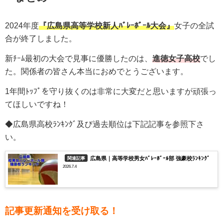
2024年度
『広島県高等学校新人ﾊﾞﾚｰﾎﾞｰﾙ大会』
女子
の全試
合が終了しました。
新ﾁｰﾑ最初の大会で見事に優勝したのは、
進徳女子
高校
でし
た。関係者の皆さん本当におめでとうございます。
1年間ﾄｯﾌﾟを守り抜くのは非常に大変だと思いますが頑張っ
てほしいですね！
◆広島
県高校ﾗﾝｷﾝｸﾞ及び過去順位は下記記事を参照下さ
い。
広島県｜高等学校男女ﾊﾞﾚｰﾎﾞｰﾙ部 強豪校ﾗﾝｷﾝｸﾞ
関連記事
2026.7.4
記事更新通知を受け取る！