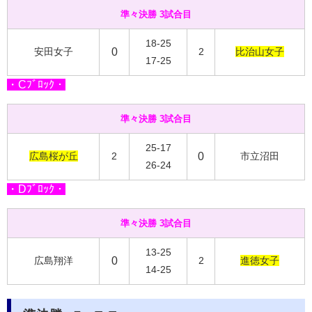
準々決勝 3試合目
18-25
安田女子
0
2
比治山女子
17-25
・Cﾌﾞﾛｯｸ・
準々決勝 3試合目
25-17
広島桜が丘
2
0
市立沼田
26-24
・Dﾌﾞﾛｯｸ・
準々決勝 3試合目
13-25
広島翔洋
0
2
進徳女子
14-25