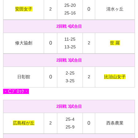
25-20
安田女子
2
0
清水ヶ丘
25-16
2回戦 4試合目
11-25
修大協創
0
2
世 羅
13-25
2回戦 3試合目
2-25
日彰館
0
2
比治山女子
3-25
・Cﾌﾞﾛｯｸ・
2回戦 3試合目
25-4
広島桜が丘
2
0
西条農業
25-9