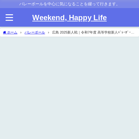
バレーボールを中心に気になることを綴って行きます。
Weekend, Happy Life
ホーム
バレーボール
広島 2025新人戦｜令和7年度 高等学校新人ﾊﾞﾚｰﾎﾞｰﾙ
大会 女子結果