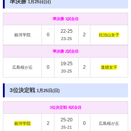
準決勝
1月25日(日)
準決勝 1試合目
22-25
0
2
銀河学院
比治山女子
23-25
準決勝 2試合目
19-25
0
2
広島桜が丘
進徳女子
20-25
3位決定戦
1月25日(日)
3位決定戦 4試合目
25-20
2
0
銀河学院
広島桜が丘
25-21