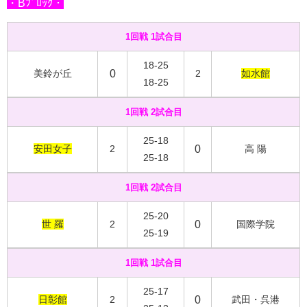
・Bﾌﾞﾛｯｸ・
1回戦 1試合目
18-25
美鈴が丘
0
2
如水館
18-25
1回戦 2試合目
25-18
安田女子
2
0
高 陽
25-18
1回戦 2試合目
25-20
世 羅
2
0
国際学院
25-19
1回戦 1試合目
25-17
日彰館
2
0
武田・呉港