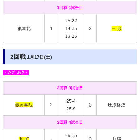
1回戦 1試合目
25-22
祇園北
1
14-25
2
三 原
13-25
2回戦
1月17日(土)
・Aﾌﾞﾛｯｸ・
2回戦 3試合目
25-4
銀河学院
2
0
庄原格致
25-9
2回戦 4試合目
25-15
基 町
2
0
山 陽