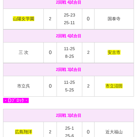
2回戦 4試合目
25-23
山陽女学園
2
0
国泰寺
25-11
2回戦 4試合目
11-25
三 次
0
2
安古市
8-25
2回戦 3試合目
11-25
市立呉
0
2
市立沼田
5-25
・Dﾌﾞﾛｯｸ・
2回戦 3試合目
25-1
広島翔洋
2
0
近大福山
25-6