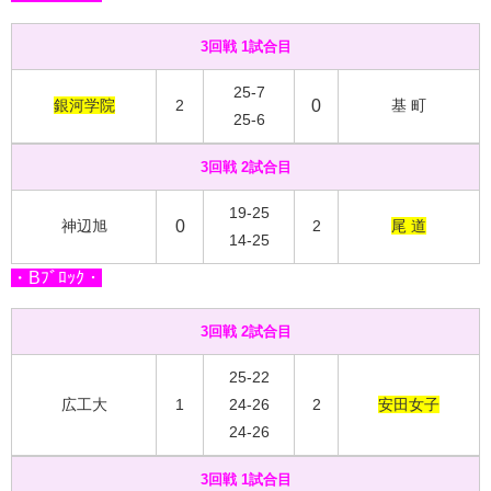
3回戦 1試合目
25-7
銀河学院
2
0
基 町
25-6
3回戦 2試合目
19-25
神辺旭
0
2
尾 道
14-25
・Bﾌﾞﾛｯｸ・
3回戦 2試合目
25-22
広工大
1
24-26
2
安田女子
24-26
3回戦 1試合目