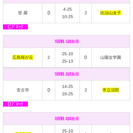
4-25
世 羅
0
2
比治山女子
10-25
・Cﾌﾞﾛｯｸ・
3回戦 1試合目
25-10
広島桜が丘
2
0
山陽女学園
25-13
3回戦 2試合目
14-25
安古市
0
2
市立沼田
18-25
・Dﾌﾞﾛｯｸ・
3回戦 2試合目
25-10