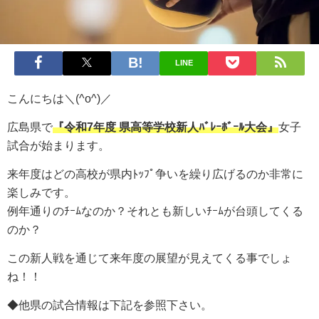
LINE
こんにちは＼(^o^)／
広島県で
『令和7年度 県高等学校新人ﾊﾞﾚｰﾎﾞｰﾙ大会』
女子
試合が始まります。
来年度はどの高校が県内ﾄｯﾌﾟ争いを繰り広げるのか非常に
楽しみです。
例年通りのﾁｰﾑなのか？それとも新しいﾁｰﾑが台頭してくる
のか？
この新人戦を通じて来年度の展望が見えてくる事でしょ
ね！！
◆他県の試合情報は下記を参照下さい。