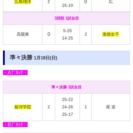
広島翔洋
2
0
広
25-10
3回戦 1試合目
5-25
高陽東
0
2
進徳女子
14-25
準々決勝
1月18日(日)
・Aﾌﾞﾛｯｸ・
準々決勝 3試合目
25-22
銀河学院
2
24-26
1
尾 道
25-17
・Bﾌﾞﾛｯｸ・