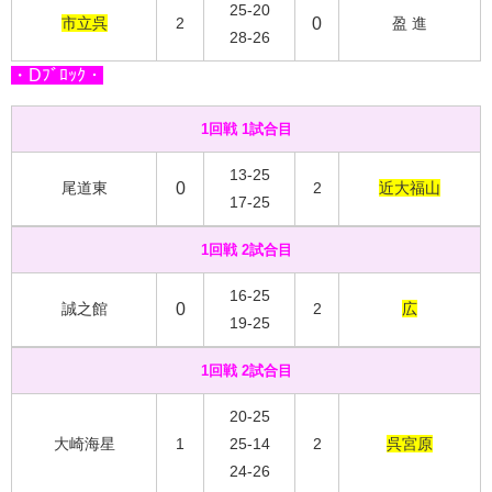
25-20
市立呉
2
0
盈 進
28-26
・Dﾌﾞﾛｯｸ・
1回戦 1試合目
13-25
尾道東
0
2
近大福山
17-25
1回戦 2試合目
16-25
誠之館
0
2
広
19-25
1回戦 2試合目
20-25
大崎海星
1
25-14
2
呉宮原
24-26