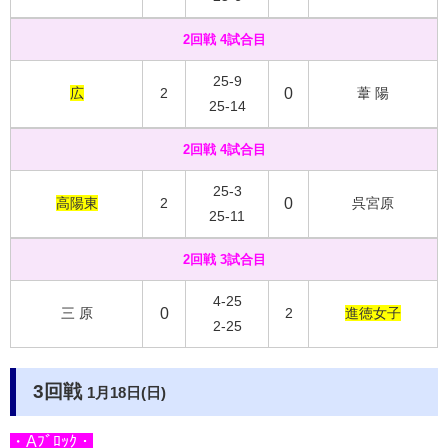
2回戦 4試合目
25-9
広
2
0
葦 陽
25-14
2回戦 4試合目
25-3
高陽東
2
0
呉宮原
25-11
2回戦 3試合目
4-25
三 原
0
2
進徳女子
2-25
3回戦
1月18日(日)
・Aﾌﾞﾛｯｸ・