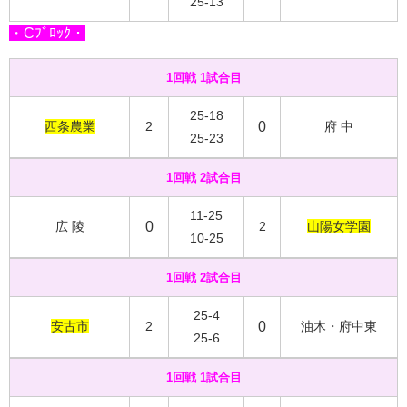
25-13
・Cﾌﾞﾛｯｸ・
1回戦 1試合目
25-18
西条農業
2
0
府 中
25-23
1回戦 2試合目
11-25
広 陵
0
2
山陽女学園
10-25
1回戦 2試合目
25-4
安古市
2
0
油木・府中東
25-6
1回戦 1試合目