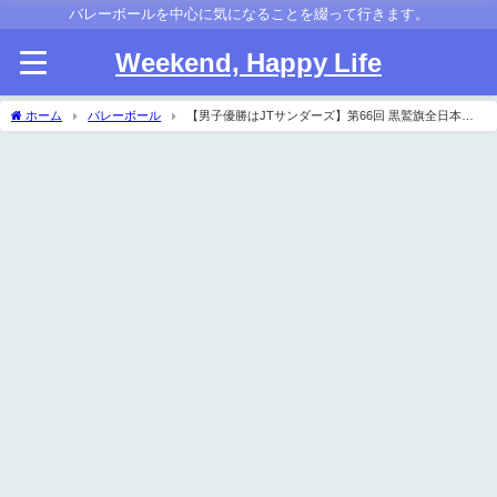
バレーボールを中心に気になることを綴って行きます。
Weekend, Happy Life
ホーム
バレーボール
【男子優勝はJTサンダーズ】第66回 黒鷲旗全日本男
子選抜バレーボール大会