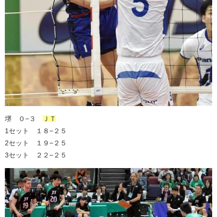
堺 ０−３
ＪＴ
1セット １８−２５
2セット １９−２５
3セット ２２−２５