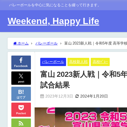
バレーボールを中心に気になることを綴って行きます。
Weekend, Happy Life
ホーム
バレーボール
富山 2023新人戦｜令和5年度 高
バレーボール
高校新人戦
高校ﾊﾞﾚｰ
Facebook
富山 2023新人戦｜令和
post
試合結果
2023年12月3日
2024年1月20日
はてブ
Pocket