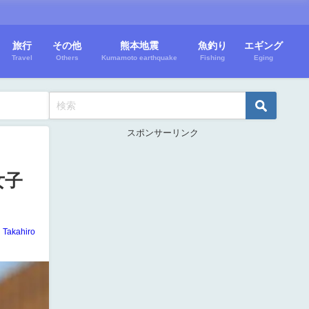
旅行
その他
熊本地震
魚釣り
エギング
Travel
Others
Kumamoto earthquake
Fishing
Eging
スポンサーリンク
女子
Takahiro