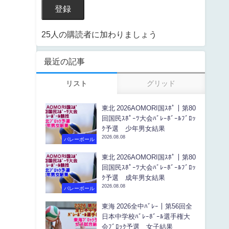
登録
25人の購読者に加わりましょう
最近の記事
リスト
グリッド
東北 2026AOMORI国ｽﾎﾟ｜第80
回国民ｽﾎﾟｰﾂ大会ﾊﾞﾚｰﾎﾞｰﾙﾌﾞﾛｯ
ｸ予選 少年男女結果
2026.08.08
バレーボール
東北 2026AOMORI国ｽﾎﾟ｜第80
回国民ｽﾎﾟｰﾂ大会ﾊﾞﾚｰﾎﾞｰﾙﾌﾞﾛｯ
ｸ予選 成年男女結果
2026.08.08
バレーボール
東海 2026全中ﾊﾞﾚｰ｜第56回全
日本中学校ﾊﾞﾚｰﾎﾞｰﾙ選手権大
会ﾌﾞﾛｯｸ予選 女子結果