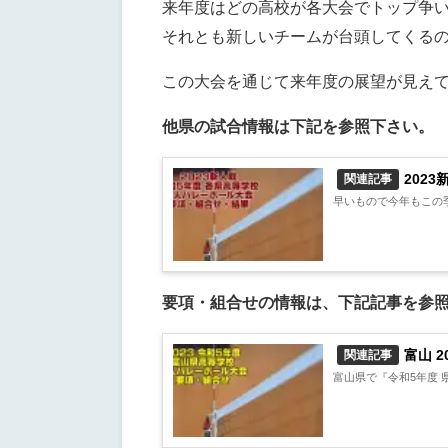
来年度はどの高校が各大会でトップ争
それとも新しいチームが台頭してくる
この大会を通じて来年度の展望が見え
他県の試合情報は下記を参照下さい。
202
関連記事
早いもので今年もこの季
要項・組合せの情報は、下記記事を参
富山 
関連記事
富山県で『令和5年度 