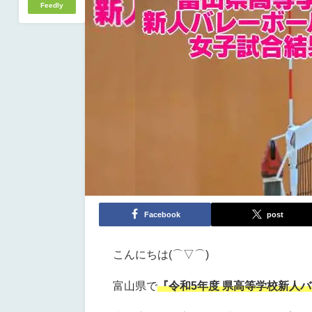
Feedly
Facebook
post
こんにちは(⌒▽⌒)
富山県で
『令和5年度 県高等学校新人