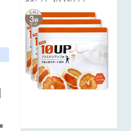
サ
ン
テ
ミ
ナ
プ
ラ
ス
テ
ン
ア
ッ
プ
posted
with
カ
エ
レ
バ
楽
天
市
場
Amazon