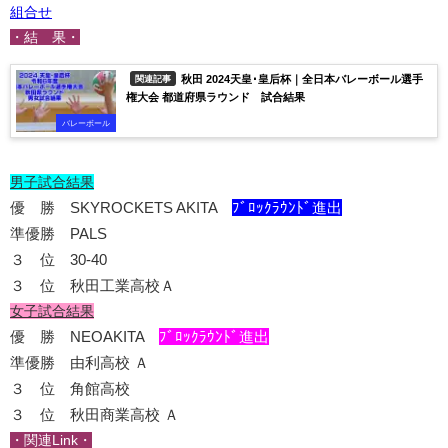
組合せ
・結 果・
秋田 2024天皇･皇后杯｜全日本バレーボール選手
関連記事
権大会 都道府県ラウンド 試合結果
バレーボール
男子試合結果
優 勝 SKYROCKETS AKITA
ﾌﾞﾛｯｸﾗｳﾝﾄﾞ進出
準優勝 PALS
３ 位 30-40
３ 位 秋田工業高校Ａ
女子試合結果
優 勝 NEOAKITA
ﾌﾞﾛｯｸﾗｳﾝﾄﾞ進出
準優勝 由利高校 Ａ
３ 位 角館高校
３ 位 秋田商業高校 Ａ
・関連Link・