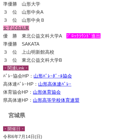
準優勝 山形大学
３ 位 山形中央A
３ 位 山形中央Ｂ
女子試合結果
優 勝 東北公益文科大学A
ﾌﾞﾛｯｸﾗｳﾝﾄﾞ進出
準優勝 SAKATA
３ 位 上山明新館高校
３ 位 東北公益文科大学B
・関連Link・
ﾊﾞﾚｰ協会HP：
山形ﾊﾞﾚｰﾎﾞｰﾙ協会
高体連ﾊﾞﾚｰHP：
山形高体連ﾊﾞﾚｰ
体育協会HP：
山形体育協会
県高体連HP：
山形高等学校体育連盟
宮城県
・開催日・
令和6年7月14日(日)