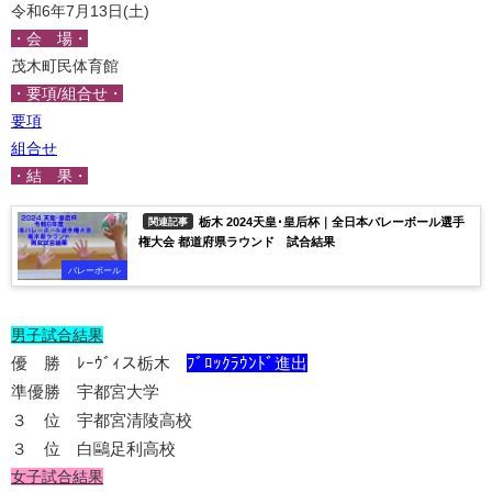
令和6年7月13日(土)
・会 場・
茂木町民体育館
・要項/組合せ・
要項
組合せ
・結 果・
栃木 2024天皇･皇后杯｜全日本バレーボール選手
関連記事
権大会 都道府県ラウンド 試合結果
バレーボール
男子試合結果
優 勝 ﾚｰｳﾞｨス栃木
ﾌﾞﾛｯｸﾗｳﾝﾄﾞ進出
準優勝 宇都宮大学
３ 位 宇都宮清陵高校
３ 位 白鷗足利高校
女子試合結果