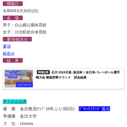
・開催日・
令和6年6月30日(日)
・会 場・
男子：白山郷公園体育館
女子：川北町総合体育館
・要項/組合せ・
要項
組合せ
・結 果・
石川 2024天皇･皇后杯｜全日本バレーボール選手
関連記事
権大会 都道府県ラウンド 試合結果
バレーボール
男子試合結果
優 勝 金沢教員ｸﾗﾌﾞ(6年ぶり3回目)
ﾌﾞﾛｯｸﾗｳﾝﾄﾞ進出
準優勝 金沢大学
３ 位 Umens