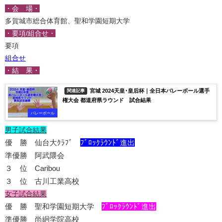
・会 場・
多賀城市総合体育館、聖和学園短期大学
・要項/組合せ・
要項
組合せ
・結 果・
宮城 2024天皇･皇后杯｜全日本バレーボール選手
関連記事
権大会 都道府県ラウンド 試合結果
バレーボール
男子試合結果
優 勝 仙台大ｸﾗﾌﾞ
ﾌﾞﾛｯｸﾗｳﾝﾄﾞ進出
準優勝 阿武隈会
３ 位 Caribou
３ 位 古川工業高校
女子試合結果
優 勝 聖和学園短期大学
ﾌﾞﾛｯｸﾗｳﾝﾄﾞ進出
準優勝 尚絅学院高校