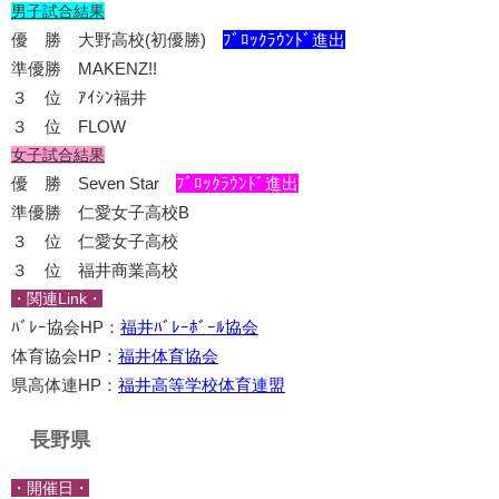
男子試合結果
優 勝 大野高校(初優勝)
ﾌﾞﾛｯｸﾗｳﾝﾄﾞ進出
準優勝 MAKENZ!!
３ 位 ｱｲｼﾝ福井
３ 位 FLOW
女子試合結果
優 勝 Seven Star
ﾌﾞﾛｯｸﾗｳﾝﾄﾞ進出
準優勝 仁愛女子高校B
３ 位 仁愛女子高校
３ 位 福井商業高校
・関連Link・
ﾊﾞﾚｰ協会HP：
福井ﾊﾞﾚｰﾎﾞｰﾙ協会
体育協会HP：
福井体育協会
県高体連HP：
福井高等学校体育連盟
長野県
・開催日・