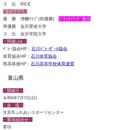
３ 位 RICE
女子試合結果
優 勝 津幡ｸﾗﾌﾞ(初優勝)
ﾌﾞﾛｯｸﾗｳﾝﾄﾞ進出
準優勝 金沢星稜大学
３ 位 金沢学院大学
・関連Link・
ﾊﾞﾚｰ協会HP：
石川ﾊﾞﾚｰﾎﾞｰﾙ協会
体育協会HP：
石川体育協会
県高体連HP：
石川高等学校体育連盟
富山県
・開催日・
令和6年7月7日(日)
・会 場・
氷見市ふれあいスポーツセンター
・要項/組合せ・
要項