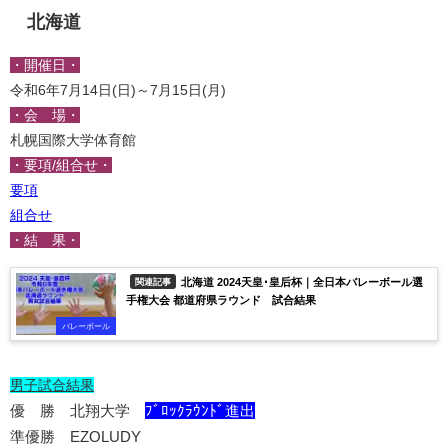
北海道
・開催日・
令和6年7月14日(日)～7月15日(月)
・会 場・
札幌国際大学体育館
・要項/組合せ・
要項
組合せ
・結 果・
北海道 2024天皇･皇后杯｜全日本バレーボール選
関連記事
手権大会 都道府県ラウンド 試合結果
バレーボール
男子試合結果
優 勝 北翔大学
ﾌﾞﾛｯｸﾗｳﾝﾄﾞ進出
準優勝 EZOLUDY