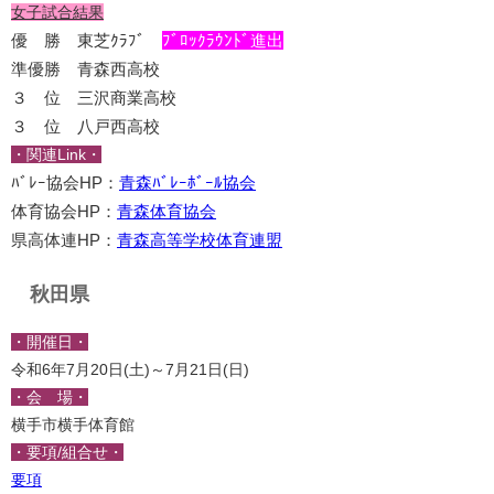
女子試合結果
優 勝 東芝ｸﾗﾌﾞ
ﾌﾞﾛｯｸﾗｳﾝﾄﾞ進出
準優勝 青森西高校
３ 位 三沢商業高校
３ 位 八戸西高校
・関連Link・
ﾊﾞﾚｰ協会HP：
青森ﾊﾞﾚｰﾎﾞｰﾙ協会
体育協会HP：
青森体育協会
県高体連HP：
青森高等学校体育連盟
秋田県
・開催日・
令和6年7月20日(土)～7月21日(日)
・会 場・
横手市横手体育館
・要項/組合せ・
要項