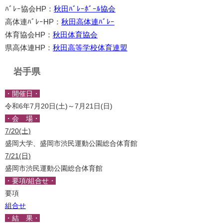
ﾊﾞﾚｰ協会HP：
秋田ﾊﾞﾚｰﾎﾞｰﾙ協会
高体連ﾊﾞﾚｰHP：
秋田高体連ﾊﾞﾚｰ
体育協会HP：
秋田体育協会
県高体連HP：
秋田高等学校体育連盟
岩手県
・開催日・
令和6年7月20日(土)～7月21日(日)
・会 場・
7/20(土)
盛岡大学、盛岡市渋民運動公園総合体育館
7/21(日)
盛岡市渋民運動公園総合体育館
・要項/組合せ・
要項
組合せ
・結 果・