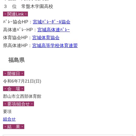
３ 位 常盤木学園高校
・関連Link・
ﾊﾞﾚｰ協会HP：
宮城ﾊﾞﾚｰﾎﾞｰﾙ協会
高体連ﾊﾞﾚｰHP：
宮城高体連ﾊﾞﾚｰ
体育協会HP：
宮城体育協会
県高体連HP：
宮城高等学校体育連盟
福島県
・開催日・
令和6年7月21日(日)
・会 場・
郡山市立西部体育館
・要項/組合せ・
要項
組合せ
・結 果・