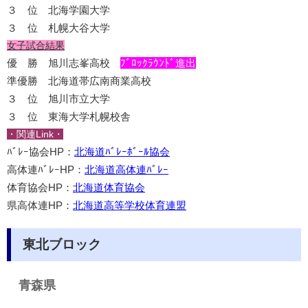
３ 位 北海学園大学
３ 位 札幌大谷大学
女子試合結果
優 勝 旭川志峯高校
ﾌﾞﾛｯｸﾗｳﾝﾄﾞ進出
準優勝 北海道帯広南商業高校
３ 位 旭川市立大学
３ 位 東海大学札幌校舎
・関連Link・
ﾊﾞﾚｰ協会HP：
北海道ﾊﾞﾚｰﾎﾞｰﾙ協会
高体連ﾊﾞﾚｰHP：
北海道高体連ﾊﾞﾚｰ
体育協会HP：
北海道体育協会
県高体連HP：
北海道高等学校体育連盟
東北ブロック
青森県