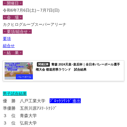
・開催日・
令和6年7月6日(土)～7月7日(日)
・会 場・
カクヒログループスーパーアリーナ
・要項/組合せ・
要項
組合せ
・結 果・
青森 2024天皇･皇后杯｜全日本バレーボール選手
関連記事
権大会 都道府県ラウンド 試合結果
バレーボール
男子試合結果
優 勝 八戸工業大学
ﾌﾞﾛｯｸﾗｳﾝﾄﾞ進出
準優勝 五所川原ｱｽﾘｰﾄｸﾗﾌﾞ
３ 位 青森大学
３ 位 弘前大学