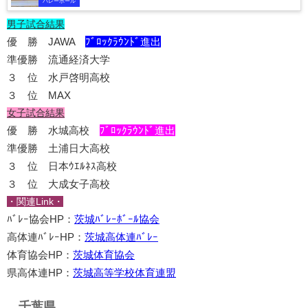
バレーボール
男子試合結果
優 勝 JAWA
ﾌﾞﾛｯｸﾗｳﾝﾄﾞ進出
準優勝 流通経済大学
３ 位 水戸啓明高校
３ 位 MAX
女子試合結果
優 勝 水城高校
ﾌﾞﾛｯｸﾗｳﾝﾄﾞ進出
準優勝 土浦日大高校
３ 位 日本ｳｴﾙﾈｽ高校
３ 位 大成女子高校
・関連Link・
ﾊﾞﾚｰ協会HP：
茨城ﾊﾞﾚｰﾎﾞｰﾙ協会
高体連ﾊﾞﾚｰHP：
茨城高体連ﾊﾞﾚｰ
体育協会HP：
茨城体育協会
県高体連HP：
茨城高等学校体育連盟
千葉県