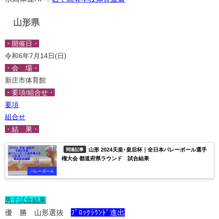
山形県
・開催日・
令和6年7月14日(日)
・会 場・
新庄市体育館
・要項/組合せ・
要項
組合せ
・結 果・
山形 2024天皇･皇后杯｜全日本バレーボール選手
関連記事
権大会 都道府県ラウンド 試合結果
バレーボール
男子試合結果
優 勝 山形選抜
ﾌﾞﾛｯｸﾗｳﾝﾄﾞ進出