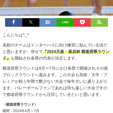
LINE
こんにちは^_^
高校のチームはインターハイに向け練習に励んでいる頃だ
と思いますが、併せて
『2024天皇・皇后杯 都道府県ラウン
ド』
も開始され各県の代表が決定します。
都道府県ラウンドは4月〜7月にかけ各県で開催されその後
ブロックラウンドへ進みます。この大会も高校・大学・プ
レミアが戦う年間で数少ない大会で毎年大いに盛り上がり
ます。バレーボールファンであれば待ち遠しい大会ですの
で都道府県ラウンドから注目していきたいと思います。
〈都道府県ラウンド〉
期間：2024年4月～7月