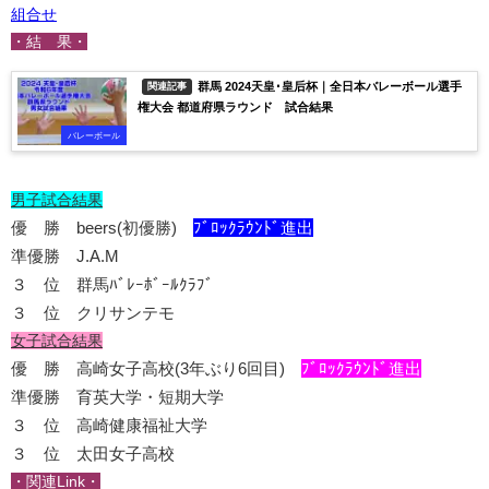
組合せ
・結 果・
群馬 2024天皇･皇后杯｜全日本バレーボール選手
関連記事
権大会 都道府県ラウンド 試合結果
バレーボール
男子試合結果
優 勝 beers(初優勝)
ﾌﾞﾛｯｸﾗｳﾝﾄﾞ進出
準優勝 J.A.M
３ 位 群馬ﾊﾞﾚｰﾎﾞｰﾙｸﾗﾌﾞ
３ 位 クリサンテモ
女子試合結果
優 勝 高崎女子高校(3年ぶり6回目)
ﾌﾞﾛｯｸﾗｳﾝﾄﾞ進出
準優勝 育英大学・短期大学
３ 位 高崎健康福祉大学
３ 位 太田女子高校
・関連Link・