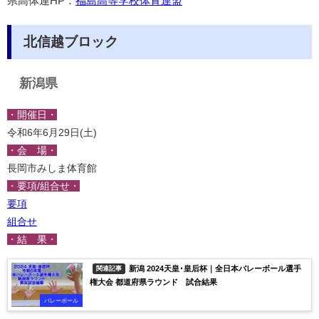
県高体連HP：
福島高等学校体育連盟
北信越ブロック
新潟県
・開催日・
令和6年6月29日(土)
・会 場・
長岡市みしま体育館
・要項/組合せ・
要項
組合せ
・結 果・
新潟 2024天皇･皇后杯｜全日本バレーボール選手
関連記事
権大会 都道府県ラウンド 試合結果
バレーボール