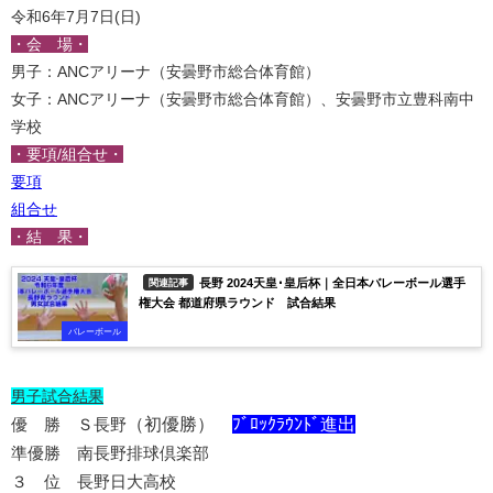
令和6年7月7日(日)
・会 場・
男子：ANCアリーナ（安曇野市総合体育館）
女子：ANCアリーナ（安曇野市総合体育館）、安曇野市立豊科南中
学校
・要項/組合せ・
要項
組合せ
・結 果・
長野 2024天皇･皇后杯｜全日本バレーボール選手
関連記事
権大会 都道府県ラウンド 試合結果
バレーボール
男子試合結果
優 勝 Ｓ長野
（初優勝）
ﾌﾞﾛｯｸﾗｳﾝﾄﾞ進出
準優勝 南長野排球倶楽部
３ 位 長野日大高校