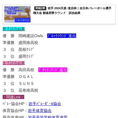
岩手 2024天皇･皇后杯｜全日本バレーボール選手
関連記事
権大会 都道府県ラウンド 試合結果
バレーボール
男子試合結果
優 勝 岡崎建設Owls
ﾌﾞﾛｯｸﾗｳﾝﾄﾞ進出
準優勝 盛岡南高校
３ 位 黒桜ｸﾗﾌﾞ
３ 位 盛岡ｸﾗﾌﾞ
女子試合結果
優 勝 高田高校
ﾌﾞﾛｯｸﾗｳﾝﾄﾞ進出
準優勝 ＯＧＡＬ
３ 位 ＳＵＮＳ
３ 位 花巻南高校
・関連Link・
ﾊﾞﾚｰ協会HP：
岩手ﾊﾞﾚｰﾎﾞｰﾙ協会
体育協会HP：
岩手体育協会
県高体連HP：
岩手高等学校体育連盟