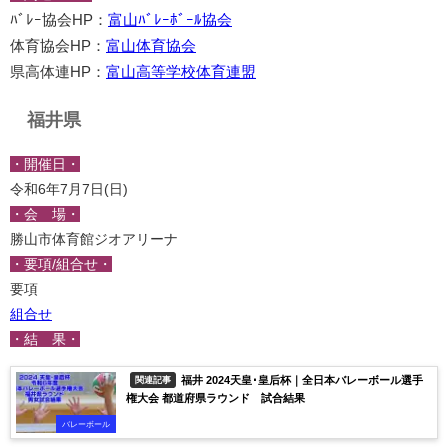
ﾊﾞﾚｰ協会HP：
富山ﾊﾞﾚｰﾎﾞｰﾙ協会
体育協会HP：
富山体育協会
県高体連HP：
富山高等学校体育連盟
福井県
・開催日・
令和6年7月7日(日)
・会 場・
勝山市体育館ジオアリーナ
・要項/組合せ・
要項
組合せ
・結 果・
福井 2024天皇･皇后杯｜全日本バレーボール選手
関連記事
権大会 都道府県ラウンド 試合結果
バレーボール