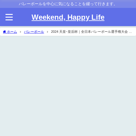
バレーボールを中心に気になることを綴って行きます。
Weekend, Happy Life
ホーム
バレーボール
2024 天皇･皇后杯｜全日本バレーボール選手権大会 都
道府県ラウンド 要項･組合せ･結果