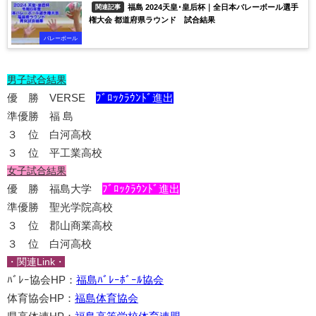
福島 2024天皇･皇后杯｜全日本バレーボール選手
関連記事
権大会 都道府県ラウンド 試合結果
バレーボール
男子試合結果
優 勝 VERSE
ﾌﾞﾛｯｸﾗｳﾝﾄﾞ進出
準優勝 福 島
３ 位 白河高校
３ 位 平工業高校
女子試合結果
優 勝 福島大学
ﾌﾞﾛｯｸﾗｳﾝﾄﾞ進出
準優勝 聖光学院高校
３ 位 郡山商業高校
３ 位 白河高校
・関連Link・
ﾊﾞﾚｰ協会HP：
福島ﾊﾞﾚｰﾎﾞｰﾙ協会
体育協会HP：
福島体育協会