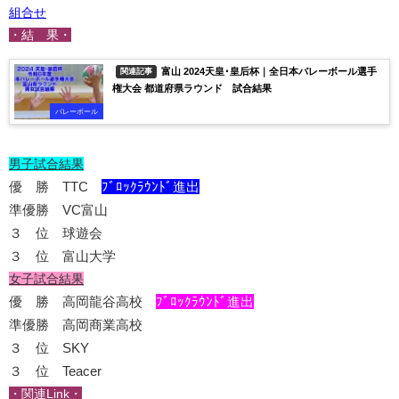
組合せ
・結 果・
富山 2024天皇･皇后杯｜全日本バレーボール選手
関連記事
権大会 都道府県ラウンド 試合結果
バレーボール
男子試合結果
優 勝 TTC
ﾌﾞﾛｯｸﾗｳﾝﾄﾞ進出
準優勝 VC富山
３ 位 球遊会
３ 位 富山大学
女子試合結果
優 勝 高岡龍谷高校
ﾌﾞﾛｯｸﾗｳﾝﾄﾞ進出
準優勝 高岡商業高校
３ 位 SKY
３ 位 Teacer
・関連Link・