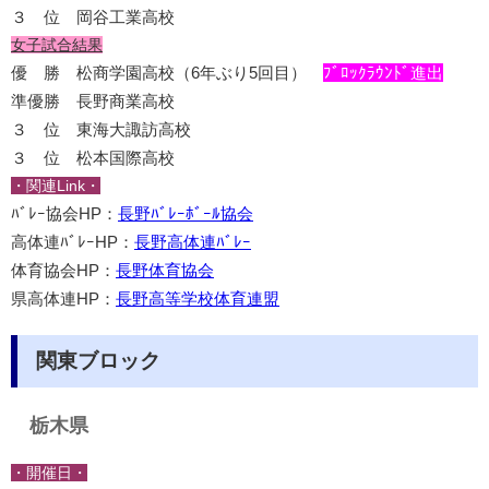
３ 位 岡谷工業高校
女子試合結果
優 勝 松商学園高校（6年ぶり5回目）
ﾌﾞﾛｯｸﾗｳﾝﾄﾞ進出
準優勝 長野商業高校
３ 位 東海大諏訪高校
３ 位 松本国際高校
・関連Link・
ﾊﾞﾚｰ協会HP：
長野ﾊﾞﾚｰﾎﾞｰﾙ協会
高体連ﾊﾞﾚｰHP：
長野高体連ﾊﾞﾚｰ
体育協会HP：
長野体育協会
県高体連HP：
長野高等学校体育連盟
関東ブロック
栃木県
・開催日・