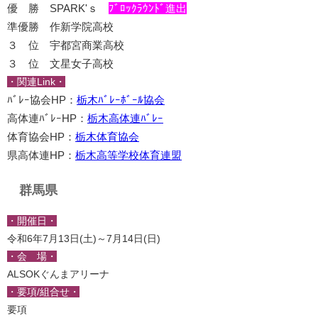
優 勝 SPARK'ｓ
ﾌﾞﾛｯｸﾗｳﾝﾄﾞ進出
準優勝 作新学院高校
３ 位 宇都宮商業高校
３ 位 文星女子高校
・関連Link・
ﾊﾞﾚｰ協会HP：
栃木ﾊﾞﾚｰﾎﾞｰﾙ協会
高体連ﾊﾞﾚｰHP：
栃木高体連ﾊﾞﾚｰ
体育協会HP：
栃木体育協会
県高体連HP：
栃木高等学校体育連盟
群馬県
・開催日・
令和6年7月13日(土)～7月14日(日)
・会 場・
ALSOKぐんまアリーナ
・要項/組合せ・
要項