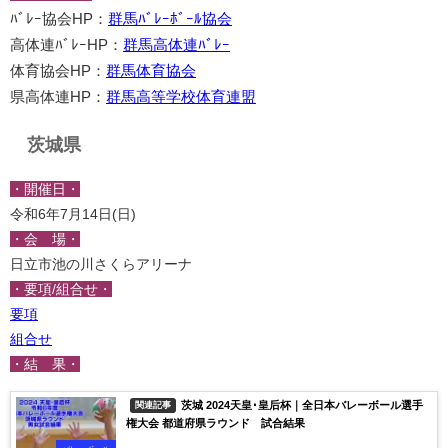
ﾊﾞﾚｰ協会HP：
群馬ﾊﾞﾚｰﾎﾞｰﾙ協会
高体連ﾊﾞﾚｰHP：
群馬高体連ﾊﾞﾚｰ
体育協会HP：
群馬体育協会
県高体連HP：
群馬高等学校体育連盟
茨城県
・開催日・
令和6年7月14日(日)
・会 場・
日立市池の川さくらアリーナ
・要項/組合せ・
要項
組合せ
・結 果・
茨城 2024天皇･皇后杯｜全日本バレーボール選手
関連記事
権大会 都道府県ラウンド 試合結果