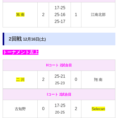
17-25
旭 南
2
25-16
1
江南北部
25-17
2回戦
12月16日(土)
トーナメント左上
Hコート 2試合目
25-21
2
0
二 川
翔 南
25-23
Iコート 2試合目
17-25
0
2
古知野
Selecan
20-25