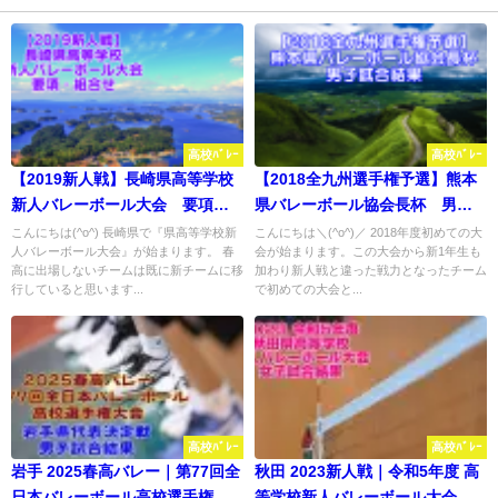
高校ﾊﾞﾚｰ
高校ﾊﾞﾚｰ
【2019新人戦】長崎県高等学校
【2018全九州選手権予選】熊本
新人バレーボール大会 要項・
県バレーボール協会長杯 男子
組合せ
試合結果
こんにちは(^o^) 長崎県で『県高等学校新
こんにちは＼(^o^)／ 2018年度初めての大
人バレーボール大会』が始まります。 春
会が始まります。この大会から新1年生も
高に出場しないチームは既に新チームに移
加わり新人戦と違った戦力となったチーム
行していると思います...
で初めての大会と...
高校ﾊﾞﾚｰ
高校ﾊﾞﾚｰ
岩手 2025春高バレー｜第77回全
秋田 2023新人戦｜令和5年度 高
日本バレーボール高校選手権 代
等学校新人バレーボール大会