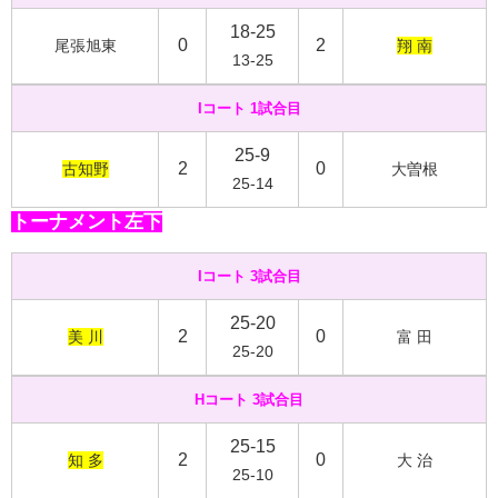
18-25
0
2
尾張旭東
翔 南
13-25
Iコート 1試合目
25-9
2
0
古知野
大曽根
25-14
トーナメント左下
Iコート 3試合目
25-20
2
0
美 川
富 田
25-20
Hコート 3試合目
25-15
2
0
知 多
大 治
25-10