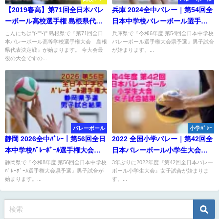
【2019春高】第71回全日本バレ
兵庫 2024全中バレー｜第54回全
ーボール高校選手権 島根県代表
日本中学校バレーボール選手権
決定戦 女子試合結果
大会県予選 男子結果
こんにちは"(-""-)" 島根県で『第71回全日
兵庫県で『令和6年度 第54回全日本中学校
本バレーボール高等学校選手権大会 島根
バレーボール選手権大会県予選』男子試合
県代表決定戦』が始まります。 今大会最
が始まります。...
後の大会ですの...
バレーボール
小学ﾊﾞﾚｰ
静岡 2026全中ﾊﾞﾚｰ｜第56回全日
2022 全国小学バレー｜第42回全
本中学校ﾊﾞﾚｰﾎﾞｰﾙ選手権大会県
日本バレーボール小学生大会
予選 男子結果
女子試合結果
静岡県で『令和8年度 第56回全日本中学校
3年ぶりに2022年度『第42回全日本バレー
ﾊﾞﾚｰﾎﾞｰﾙ選手権大会県予選』男子試合が
ボール小学生大会』女子試合が始まりま
始まります。...
す。...