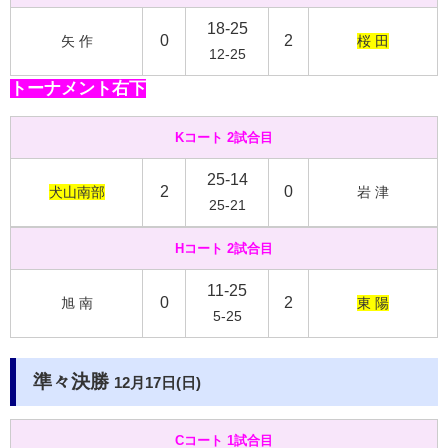
18-25
0
2
矢 作
桜 田
12-25
トーナメント右下
Kコート 2試合目
25-14
2
0
犬山南部
岩 津
25-21
Hコート 2試合目
11-25
0
2
旭 南
東 陽
5-25
準々決勝
12月17日(日)
Cコート 1試合目