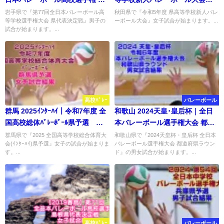
表決定戦 男子結果
女子試合結果
岩手県で『第77回全日本バレーボール高
秋田県で『令和5年度 県高等学校新人バレ
等学校選手権大会 県代表決定戦』男子の
ーボール大会』女子試合が始まります。...
試合が始まります。...
高校ﾊﾞﾚｰ
バレーボール
群馬 2025ｲﾝﾀｰﾊｲ｜令和7年度 全
和歌山 2024天皇･皇后杯｜全日
国高校総体ﾊﾞﾚｰﾎﾞｰﾙ県予選 女
本バレーボール選手権大会 都道
子結果
府県ラウンド 試合結果
群馬県で『2025 全国高等学校総合体育大
和歌山県で『2024天皇杯・皇后杯 全日本
会(ｲﾝﾀｰﾊｲ)県予選』女子の試合が始まりま
バレーボール選手権大会 都道府県ラウン
す。...
ド』の男女試合が始まります。...
高校ﾊﾞﾚｰ
バレーボール