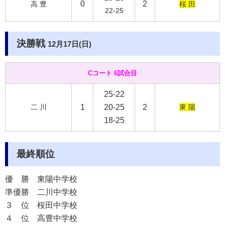
0
2
高 豊
桜 田
22-25
決勝戦
12月17日(日)
Cコート 6試合目
25-22
二 川
1
20-25
2
東 陽
18-25
最終順位
優 勝
東陽中学校
準優勝
二川中学校
３ 位
桜田中学校
４ 位
高豊中学校