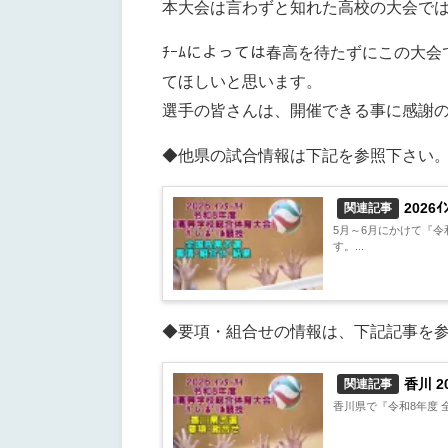
本大会は言わずと知れた高校の大会で
ﾁｰﾑによっては春高を待たずにこの大会
てほしいと思います。
選手の皆さんは、開催できる事に感謝の
◆他県の試合情報は下記を参照下さい
2026
関連記事
5月～6月にかけて『令和
す。...
◆要項・組合せの情報は、下記記事を
香川 2
関連記事
香川県で『令和8年度 全