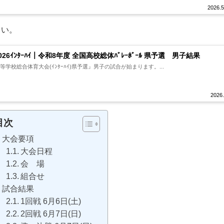
2026.5
さい。
026ｲﾝﾀｰﾊｲ｜令和8年度 全国高校総体ﾊﾞﾚｰﾎﾞｰﾙ 県予選 男子結果
高等学校総合体育大会(ｲﾝﾀｰﾊｲ)県予選』男子の試合が始まります。...
2026.
目次
大会要項
大会日程
会 場
組合せ
試合結果
1回戦 6月6日(土)
2回戦 6月7日(日)