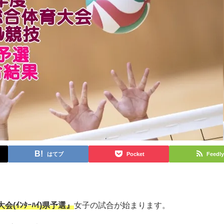
はてブ
Pocket
Feedly
(ｲﾝﾀｰﾊｲ)県予選』
女子の試合が始まります。