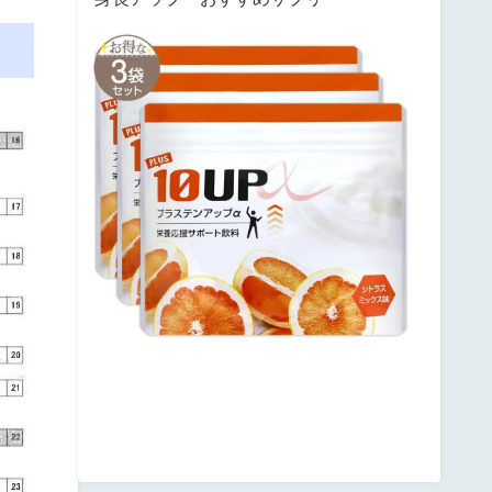
サ
ン
テ
ミ
ナ
プ
ラ
ス
テ
ン
ア
ッ
プ
posted
with
カ
エ
レ
バ
楽
天
市
場
Amazon