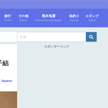
旅行
その他
熊本地震
魚釣り
エギング
Travel
Others
Kumamoto earthquake
Fishing
Eging
スポンサーリンク
子結
Takahiro