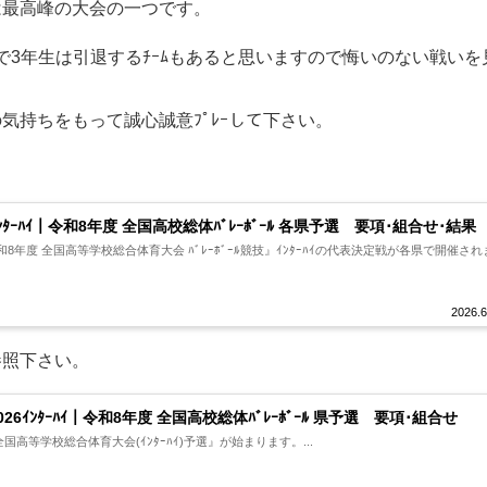
は最高峰の大会の一つです。
で3年生は引退するﾁｰﾑもあると思いますので悔いのない戦いを
気持ちをもって誠心誠意ﾌﾟﾚｰして下さい。
。
ｲﾝﾀｰﾊｲ｜令和8年度 全国高校総体ﾊﾞﾚｰﾎﾞｰﾙ 各県予選 要項･組合せ･結果
8年度 全国高等学校総合体育大会 ﾊﾞﾚｰﾎﾞｰﾙ競技』ｲﾝﾀｰﾊｲの代表決定戦が各県で開催され
2026.6
参照下さい。
026ｲﾝﾀｰﾊｲ｜令和8年度 全国高校総体ﾊﾞﾚｰﾎﾞｰﾙ 県予選 要項･組合せ
国高等学校総合体育大会(ｲﾝﾀｰﾊｲ)予選』が始まります。...