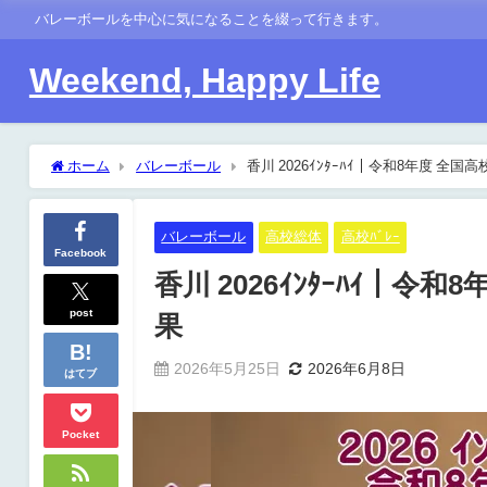
バレーボールを中心に気になることを綴って行きます。
Weekend, Happy Life
ホーム
バレーボール
香川 2026ｲﾝﾀｰﾊｲ｜令和8年度 全国
バレーボール
高校総体
高校ﾊﾞﾚｰ
Facebook
香川 2026ｲﾝﾀｰﾊｲ｜令和
post
果
2026年5月25日
2026年6月8日
はてブ
Pocket