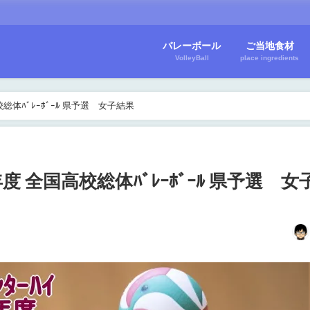
バレーボール
ご当地食材
VolleyBall
place ingredients
高校総体ﾊﾞﾚｰﾎﾞｰﾙ 県予選 女子結果
8年度 全国高校総体ﾊﾞﾚｰﾎﾞｰﾙ 県予選 女