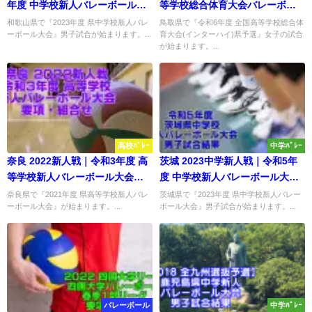
年度 中学校新人バレーボール大
等学校総合体育大会バレーボー
会 男子試合結果
ル県予選 女子試合結果
和歌山県で『2023年度 県中学校新人バレ
鳥取県で『令和6年度 全国高等学校総合体
ーボール大会』男子試合が始まります。...
育大会(インターハイ)県予選』女子の試合
が始まります。...
高校ﾊﾞﾚｰ
中学ﾊﾞﾚｰ
奈良 2022新人戦｜令和3年度 高
茨城 2023中学新人戦｜令和5年
等学校新人バレーボール大会
度 中学校新人バレーボール大
要項・組合せ
会 男子試合結果
奈良県で『2021年度 県高等学校新人バレ
茨城県で『2023年度 県中学校新人バレー
ーボール大会』が始まります。...
ボール大会』男子試合が始まります。...
バレーボール
中学ﾊﾞﾚｰ