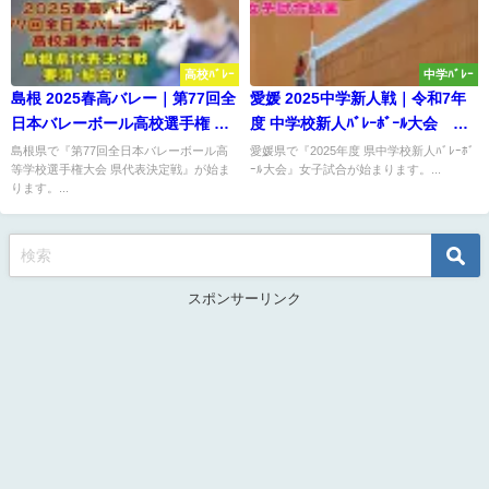
高校ﾊﾞﾚｰ
中学ﾊﾞﾚｰ
島根 2025春高バレー｜第77回全
愛媛 2025中学新人戦｜令和7年
日本バレーボール高校選手権 代
度 中学校新人ﾊﾞﾚｰﾎﾞｰﾙ大会 女
表決定戦 要項･組合せ
子結果
島根県で『第77回全日本バレーボール高
愛媛県で『2025年度 県中学校新人ﾊﾞﾚｰﾎﾞ
等学校選手権大会 県代表決定戦』が始ま
ｰﾙ大会』女子試合が始まります。...
ります。...
スポンサーリンク