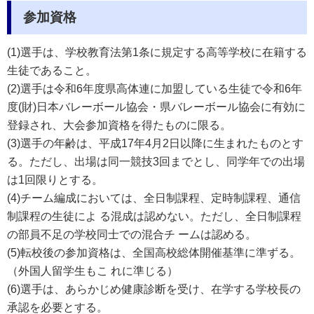
参加資格
(1)選手は、学校教育法第1条に規定する高等学校に在籍する
生徒であること。
(2)選手は令和6年度県高体連に加盟している生徒で令和6年
度(財)日本バレーボール協会・県バレーボール協会に有効に
登録され、大会参加資格を得たものに限る。
(3)選手の年齢は、平成17
年4月2日以降に生まれたものとす
る。ただし、出場は同一競技3回までとし、同学年での出場
は1回限りとする。
(4)チーム編成においては、全日制課程、定時制課程、通信
制課程の生徒によ る混成は認めない。ただし、全日制課程
の部員不足の学校同士での混合チ ームは認める。
(5)転校後の参加資格は、全国高校総体開催基準に準ずる。
（外国人留学生もこ れに準じる）
(6)選手は、あらかじめ健康診断を受け、在学する学校長の
承認を必要とする。