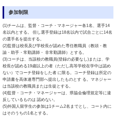
参加制限
(1)チームは、監督・コーチ・マネージャー各1名、選手14
名以内とする。 但し選手登録は18名以内で試合ごとに14名
の選手名を提出する。
(2)監督は校長及び学校長が認めた専任教職員（教頭・教
諭・助手・常勤講師・ 非常勤講師）とする。
(3)コーチは、当該校の教職員(登録の必要なし)または、学
校長が認める19歳以上の者（ただし高等学校在学中は認め
ない）でコーチ登録をした者 に限る。コーチ登録は所定の
申請書を高体連専門部へ提出したものとす る。マネジャー
は当該校の教職員または生徒とする。
(4)監督・コーチ・マネージャーは、県協会倫理規定等に違
反しているものは 認めない。
(5)外国人留学生の参加は1チーム2名までとし、コート内に
はそのうちの1名とする。