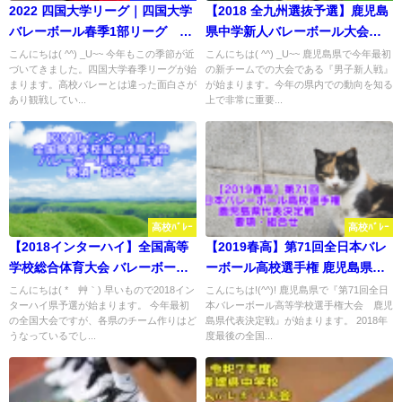
2022 四国大学リーグ｜四国大学
【2018 全九州選抜予選】鹿児島
バレーボール春季1部リーグ 要
県中学新人バレーボール大会
項・組合せ
男子試合結果
こんにちは( ^^) _U~~ 今年もこの季節が近
こんにちは( ^^) _U~~ 鹿児島県で今年最初
づいてきました。四国大学春季リーグが始
の新チームでの大会である『男子新人戦』
まります。高校バレーとは違った面白さが
が始まります。今年の県内での動向を知る
あり観戦してい...
上で非常に重要...
高校ﾊﾞﾚｰ
高校ﾊﾞﾚｰ
【2018インターハイ】全国高等
【2019春高】第71回全日本バレ
学校総合体育大会 バレーボール
ーボール高校選手権 鹿児島県代
熊本県予選 要項・組合せ
表決定戦 要項・組合せ
こんにちは( *´艸｀) 早いもので2018イン
こんにちは!(^^)! 鹿児島県で『第71回全日
ターハイ県予選が始まります。 今年最初
本バレーボール高等学校選手権大会 鹿児
の全国大会ですが、各県のチーム作りはど
島県代表決定戦』が始まります。 2018年
うなっているでし...
度最後の全国...