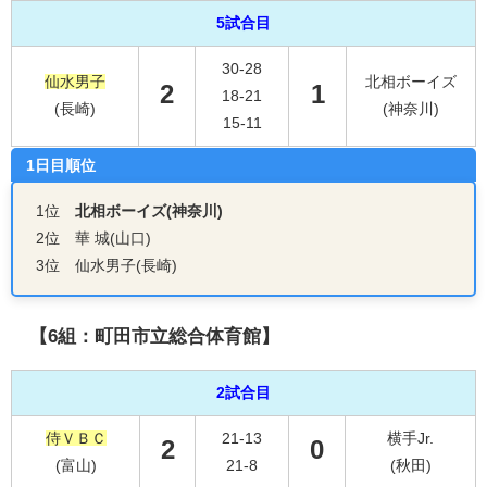
5試合目
30-28
仙水男子
北相ボーイズ
2
1
18-21
(長崎)
(神奈川)
15-11
1日目順位
1位
北相ボーイズ(神奈川)
2位 華 城(山口)
3位 仙水男子(長崎)
【6組：町田市立総合体育館】
2試合目
侍ＶＢＣ
21-13
横手Jr.
2
0
(富山)
21-8
(秋田)