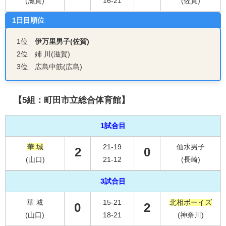
(滋賀)
16-21
(佐賀)
1日目順位
1位
伊万里男子(佐賀)
2位 姉 川(滋賀)
3位 広島中筋(広島)
【5組：町田市立総合体育館】
1試合目
華 城
21-19
仙水男子
2
0
(山口)
21-12
(長崎)
3試合目
華 城
15-21
北相ボーイズ
0
2
(山口)
18-21
(神奈川)