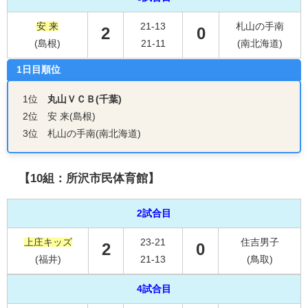
安 来
21-13
札山の手南
2
0
(島根)
21-11
(南北海道)
1日目順位
1位
丸山ＶＣＢ(千葉)
2位 安 来(島根)
3位 札山の手南(南北海道)
【10組：所沢市民体育館】
2試合目
上庄キッズ
23-21
住吉男子
2
0
(福井)
21-13
(鳥取)
4試合目