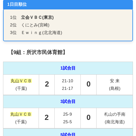
1日目順位
1位
立会ＶＢＣ(東京)
2位 くにとみ(宮崎)
3位 Ｅｗｉｎｇ(北北海道)
【9組：所沢市民体育館】
1試合目
丸山ＶＣＢ
21-10
安 来
2
0
(千葉)
21-17
(島根)
3試合目
丸山ＶＣＢ
25-9
札山の手南
2
0
(千葉)
25-5
(南北海道)
5試合目