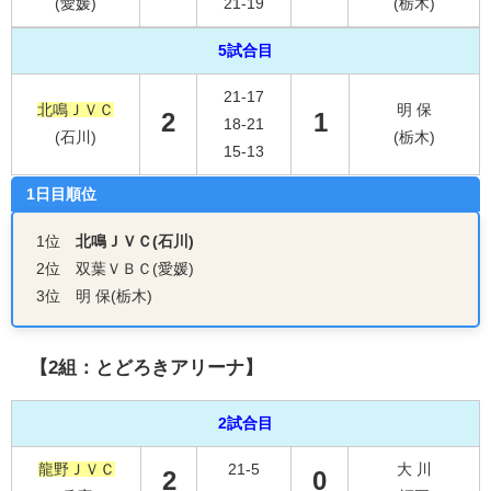
(愛媛)
21-19
(栃木)
5試合目
21-17
北鳴ＪＶＣ
明 保
2
1
18-21
(石川)
(栃木)
15-13
1日目順位
1位
北鳴ＪＶＣ(石川)
2位 双葉ＶＢＣ(愛媛)
3位 明 保(栃木)
【2組：とどろきアリーナ】
2試合目
龍野ＪＶＣ
21-5
大 川
2
0