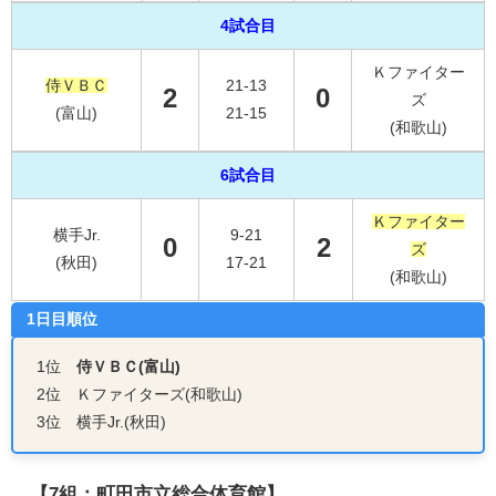
4試合目
Ｋファイター
侍ＶＢＣ
21-13
2
0
ズ
(富山)
21-15
(和歌山)
6試合目
Ｋファイター
横手Jr.
9-21
0
2
ズ
(秋田)
17-21
(和歌山)
1日目順位
1位
侍ＶＢＣ(富山)
2位 Ｋファイターズ(和歌山)
3位 横手Jr.(秋田)
【7組：町田市立総合体育館】