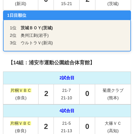
(新潟)
15-21
(茨城)
1日目順位
1位
茨城ＢＯＹ(茨城)
2位 奥州江刺(岩手)
3位 ウルトラＶ(新潟)
【14組：浦安市運動公園総合体育館】
2試合目
片桐ＶＢＣ
21-7
菊鹿クラブ
2
0
(奈良)
21-10
(熊本)
4試合目
片桐ＶＢＣ
21-5
大篠ＶＣ
2
0
(奈良)
21-13
(高知)