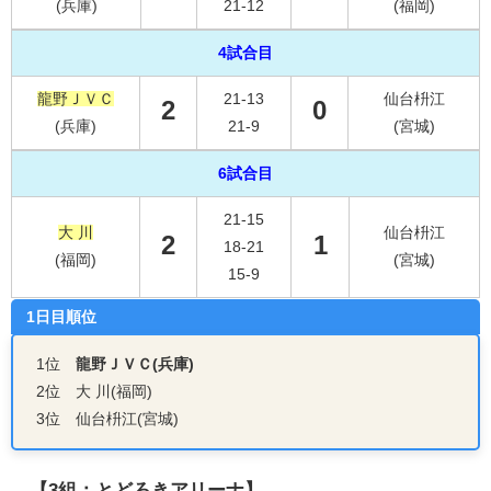
(兵庫)
21-12
(福岡)
4試合目
龍野ＪＶＣ
21-13
仙台枡江
2
0
(兵庫)
21-9
(宮城)
6試合目
21-15
大 川
仙台枡江
2
1
18-21
(福岡)
(宮城)
15-9
1日目順位
1位
龍野ＪＶＣ(兵庫)
2位 大 川(福岡)
3位 仙台枡江(宮城)
【3組：とどろきアリーナ】