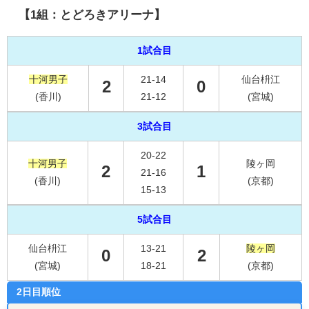
【1組：とどろきアリーナ】
1試合目
十河男子
21-14
仙台枡江
2
0
(香川)
21-12
(宮城)
3試合目
20-22
十河男子
陵ヶ岡
2
1
21-16
(香川)
(京都)
15-13
5試合目
仙台枡江
13-21
陵ヶ岡
0
2
(宮城)
18-21
(京都)
2日目順位