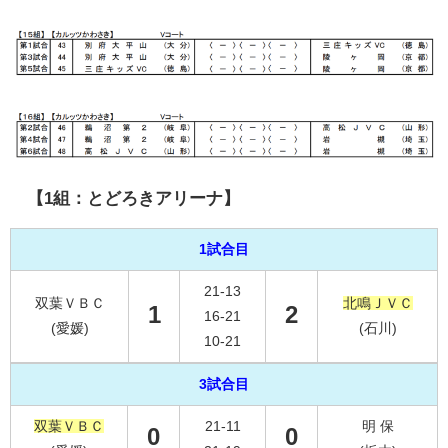
【1組：とどろきアリーナ】
1試合目
21-13
双葉ＶＢＣ
北鳴ＪＶＣ
1
2
16-21
(愛媛)
(石川)
10-21
3試合目
双葉ＶＢＣ
21-11
明 保
0
0