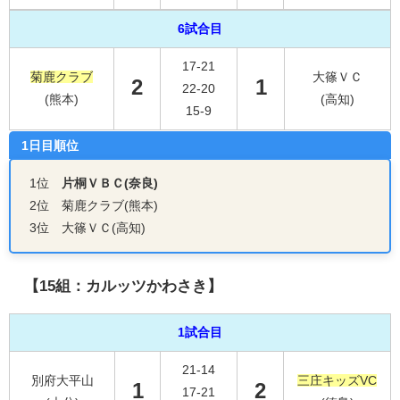
6試合目
17-21
菊鹿クラブ
大篠ＶＣ
2
1
22-20
(熊本)
(高知)
15-9
1日目順位
1位
片桐ＶＢＣ(奈良)
2位 菊鹿クラブ(熊本)
3位 大篠ＶＣ(高知)
【15組：カルッツかわさき】
1試合目
21-14
別府大平山
三庄キッズVC
1
2
17-21