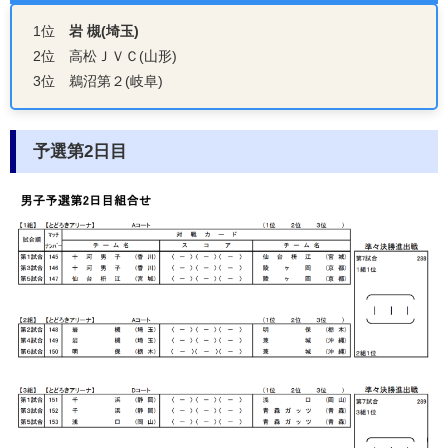
1位
岩 槻(埼玉)
2位 高松ＪＶＣ(山形)
3位 鵜沼第２(岐阜)
予選第2日目