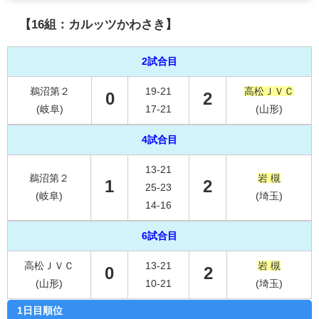
【16組：カルッツかわさき】
2試合目
鵜沼第２
19-21
高松ＪＶＣ
0
2
(岐阜)
17-21
(山形)
4試合目
13-21
鵜沼第２
岩 槻
1
2
25-23
(岐阜)
(埼玉)
14-16
6試合目
高松ＪＶＣ
13-21
岩 槻
0
2
(山形)
10-21
(埼玉)
1日目順位