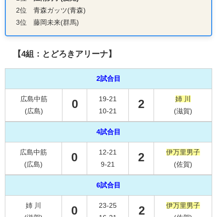
2位 青森ガッツ(青森)
3位 藤岡未来(群馬)
【4組：とどろきアリーナ】
2試合目
広島中筋
19-21
姉 川
0
2
(広島)
10-21
(滋賀)
4試合目
広島中筋
12-21
伊万里男子
0
2
(広島)
9-21
(佐賀)
6試合目
姉 川
23-25
伊万里男子
0
2