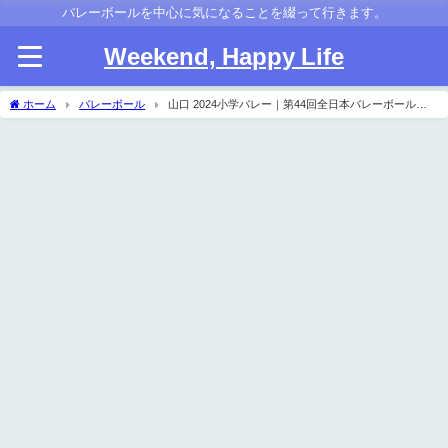
バレーボールを中心に気になることを綴って行きます。
Weekend, Happy Life
ホーム
バレーボール
山口 2024小学バレー｜第44回全日本バレーボール小
学生大会県予選 試合結果