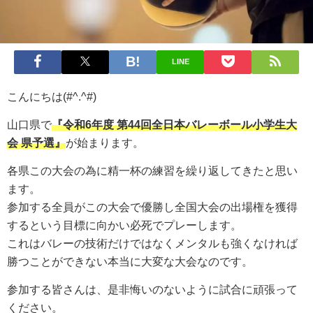
LINE
こんにちは(#^.^#)
山口県で
『令和6年度 第44回全日本バレーボール小学生大
会 県予選』
が始まります。
各県この大会の為に精一杯の練習を繰り返してきたと思い
ます。
参加する全員がこの大会で優勝し全国大会の出場権を獲得
するという目標に向かい必死でプレーします。
これはバレーの技術だけではなくメンタルも強くなければ
勝つことができない本当に大変な大会なのです。
参加する皆さんは、是非悔いのないように試合に頑張って
ください。