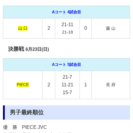
Aコート 4試合目
21-11
2
0
山 口
藤 山
21-18
決勝戦
6月23日(日)
Aコート 5試合目
21-7
PIECE
2
11-21
1
長 府
15-7
男子最終順位
優 勝 PIECE JVC