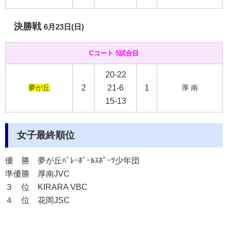
決勝戦
6月23日(日)
Cコート 5試合目
20-22
夢が丘
2
21-6
1
厚 南
15-13
女子最終順位
優 勝
夢が丘ﾊﾞﾚｰﾎﾞｰﾙｽﾎﾟｰﾂ少年団
準優勝
厚南JVC
３ 位
KIRARA VBC
４ 位
花岡JSC