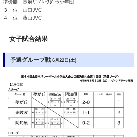
準優勝 長府ﾐﾆﾊﾞﾚｰｽﾎﾟｰﾂ少年団
３ 位 山口JVC
４ 位 藤山JVC
女子試合結果
予選グループ戦
6月22日(土)