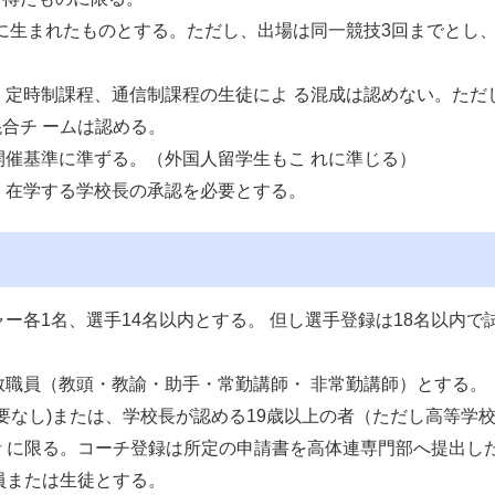
以降に生まれたものとする。ただし、出場は同一競技3回までとし
程、定時制課程、通信制課程の生徒によ る混成は認めない。ただ
合チ ームは認める。
体開催基準に準ずる。（外国人留学生もこ れに準じる）
け、在学する学校長の承認を必要とする。
ャー各1名、選手14名以内とする。 但し選手登録は18名以内で
任教職員（教頭・教諭・助手・常勤講師・ 非常勤講師）とする。
必要なし)または、学校長が認める19歳以上の者（ただし高等学
 に限る。コーチ登録は所定の申請書を高体連専門部へ提出し
員または生徒とする。