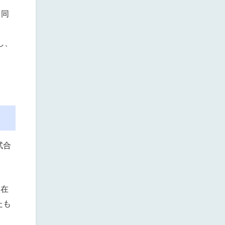
、同
し、
試合
校在
たも