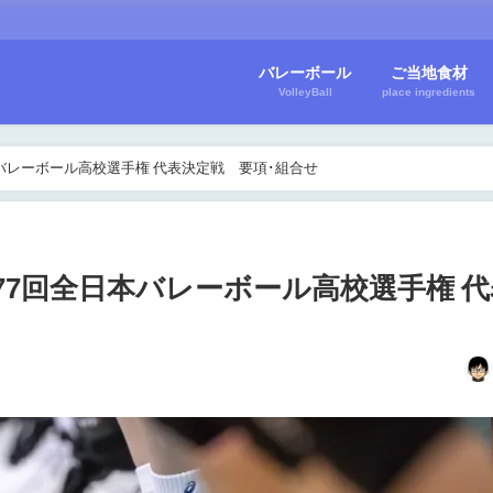
バレーボール
ご当地食材
VolleyBall
place ingredients
本バレーボール高校選手権 代表決定戦 要項･組合せ
第77回全日本バレーボール高校選手権 