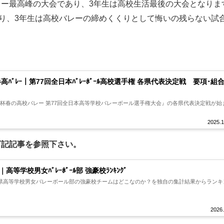
ー最高峰の大会であり、3年生は高校生活最後の大会となりま
あり、3年生は高校バレーの締めくくりとして悔いの残らない試
5春高ﾊﾞﾚｰ｜第77回全日本ﾊﾞﾚｰﾎﾞｰﾙ高校選手権 各県代表決定戦 要項･組
ット杯春の高校バレー 第77回全日本高等学校バレーボール選手権大会』の各県代表決定戦が始
2025.1
下記記事を参照下さい。
高等学校男女ﾊﾞﾚｰﾎﾞｰﾙ部 強豪校ﾗﾝｷﾝｸﾞ
県高等学校男女バレーボール部の強豪校チームはどこなのか？を独自の集計結果からランキ
2026.