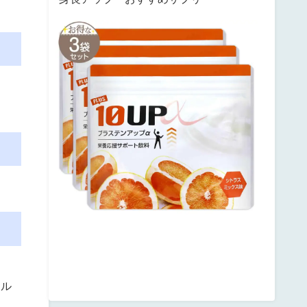
サ
ン
テ
ミ
ナ
プ
ラ
ス
テ
ン
ア
ッ
プ
posted
with
カ
エ
レ
バ
楽
天
市
場
Amazon
ール