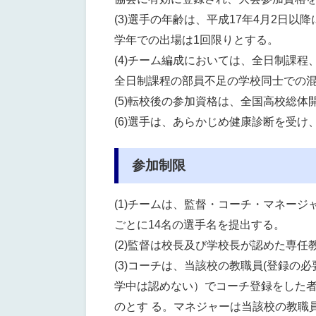
(3)選手の年齢は、平成17年4月2日
学年での出場は1回限りとする。
(4)チーム編成においては、全日制課
全日制課程の部員不足の学校同士での混
(5)転校後の参加資格は、全国高校総
(6)選手は、あらかじめ健康診断を受
参加制限
(1)チームは、監督・コーチ・マネージ
ごとに14名の選手名を提出する。
(2)監督は校長及び学校長が認めた専
(3)コーチは、当該校の教職員(登録の
学中は認めない）でコーチ登録をした者
のとす る。マネジャーは当該校の教職