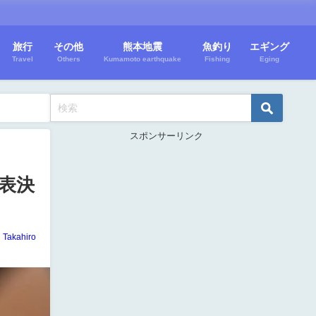
旅行
その他
熊本地震
魚釣り
エギング
Travel
Others
Kumamoto earthquake
Fishing
Eging
スポンサーリンク
代表決
Takahiro