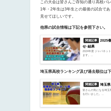
この大会は皆さんご存知の通り高校バレ
1年・2年生は3年生との最後の試合で
見せてほしいです。
他県の試合情報は下記を参照下さい。
202
関連記事
せ･結果
2024年度 ジャパネ
ます。...
埼玉県高校ランキング及び過去順位は
埼玉県｜
関連記事
皆さんの気になる埼玉
を行いました。...