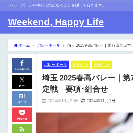
バレーボールを中心に気になることを綴って行きます。
Weekend, Happy Life
ホーム
バレーボール
埼玉 2025春高バレー｜第77回全日
バレーボール
春高ﾊﾞﾚｰ
高校ﾊﾞﾚｰ
Facebook
埼玉 2025春高バレー｜
post
定戦 要項･組合せ
2024年10月29日
2024年11月1日
はてブ
Pocket