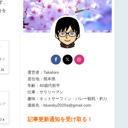
す。
合を
合
まり
.31
運営者：Takahiro
居住地：熊本県
年齢：40歳代前半
仕事：サラリーマン
趣味：ネットサーフィン・バレー観戦・釣り
ング
連絡先：bluesky2020a@gmail.com
記事更新通知を受け取る！
7.4