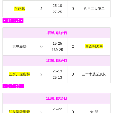
25-10
八戸北
2
0
八戸工大第二
27-25
・Bﾌﾞﾛｯｸ・
1回戦 1試合目
15-25
東奥義塾
0
2
青森明の星
169-25
1回戦 1試合目
25-13
五所川原農林
2
0
三本木農業恵拓
25-13
・Cﾌﾞﾛｯｸ・
1回戦 1試合目
25-22
弘前学院聖愛
2
0
大 間