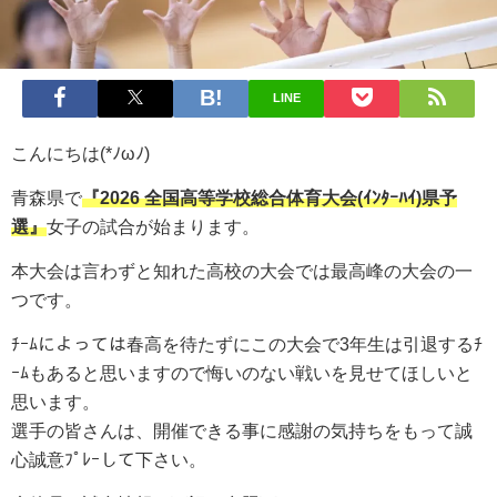
LINE
こんにちは(*ﾉωﾉ)
青森県で
『2026
全国高等学校総合体育大会(ｲﾝﾀｰﾊｲ)県予
選』
女子の試合が始まります。
本大会は言わずと知れた高校の大会では最高峰の大会の一
つです。
ﾁｰﾑによっては春高を待たずにこの大会で3年生は引退するﾁ
ｰﾑもあると思いますので悔いのない戦いを見せてほしいと
思います。
選手の皆さんは、開催できる事に感謝の気持ちをもって誠
心誠意ﾌﾟﾚｰして下さい。