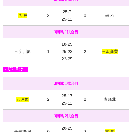
25-7
八 戸
2
0
黒 石
25-11
3回戦 1試合目
18-25
五所川原
1
25-23
2
三沢商業
22-25
・Cﾌﾞﾛｯｸ・
3回戦 1試合目
25-17
八戸西
2
0
青森北
25-11
3回戦 2試合目
20-25
千葉学園
0
2
三 沢