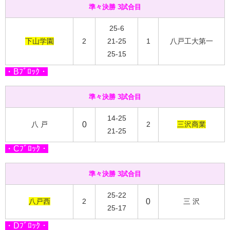
準々決勝 3試合目
25-6
下山学園
2
21-25
1
八戸工大第一
25-15
・Bﾌﾞﾛｯｸ・
準々決勝 3試合目
14-25
八 戸
0
2
三沢商業
21-25
・Cﾌﾞﾛｯｸ・
準々決勝 3試合目
25-22
八戸西
2
0
三 沢
25-17
・Dﾌﾞﾛｯｸ・