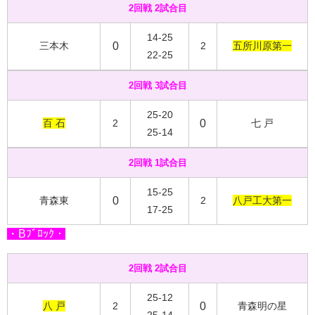
2回戦 2試合目
14-25
三本木
0
2
五所川原第一
22-25
2回戦 3試合目
25-20
百 石
2
0
七 戸
25-14
2回戦 1試合目
15-25
青森東
0
2
八戸工大第一
17-25
・Bﾌﾞﾛｯｸ・
2回戦 2試合目
25-12
八 戸
2
0
青森明の星
25-14