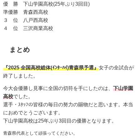
優 勝
下山学園高校(25年ぶり3回目)
準優勝
青森西高校
３ 位
八戸西高校
４ 位
三沢商業高校
まとめ
『
2025 全国高校総体(ｲﾝﾀｰﾊｲ)青森県予選』
女子の全試合が
終了しました。
今大会優勝し見事に全国の切符を手にしたのは、
下山学園
高校
でした。
選手・ｽﾀｯﾌの皆様の毎日の努力の賜物だと思います。本当
におめでとうございます。
下山学園
高校は
25年ぶり3回目
の
優勝となります。
青森県代表として頑張ってください。