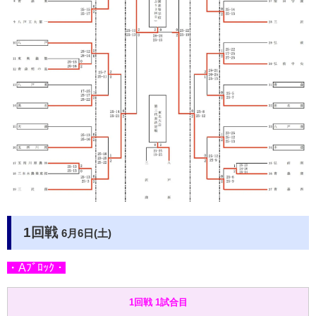
1回戦
6月6日(土)
・Aﾌﾞﾛｯｸ・
1回戦 1試合目