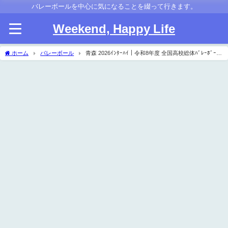
バレーボールを中心に気になることを綴って行きます。
Weekend, Happy Life
ホーム
バレーボール
青森 2026ｲﾝﾀｰﾊｲ｜令和8年度 全国高校総体ﾊﾞﾚｰﾎﾞｰﾙ
県予選 女子結果