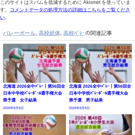
このサイトはスパムを低減するために Akismet を使っていま
す。
コメントデータの処理方法の詳細はこちらをご覧くださ
い
。
バレーボール
,
高校総体
,
高校ﾊﾞﾚｰ
の関連記事
北海道 2026全中ﾊﾞﾚｰ｜第56回全
北海道 2026全中ﾊﾞﾚｰ｜第56回全
日本中学校ﾊﾞﾚｰﾎﾞｰﾙ選手権大会
日本中学校ﾊﾞﾚｰﾎﾞｰﾙ選手権大会
県予選 女子結果
県予選 男子結果
2026年8月6日
2026年8月6日