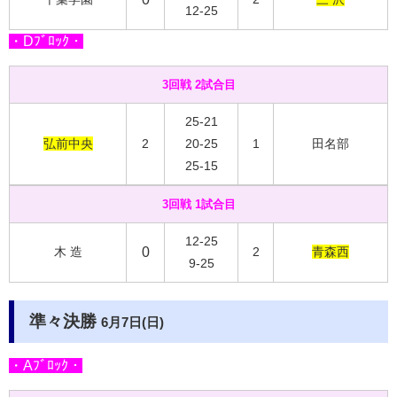
12-25
・Dﾌﾞﾛｯｸ・
3回戦 2試合目
25-21
弘前中央
2
20-25
1
田名部
25-15
3回戦 1試合目
12-25
木 造
0
2
青森西
9-25
準々決勝
6月7日(日)
・Aﾌﾞﾛｯｸ・