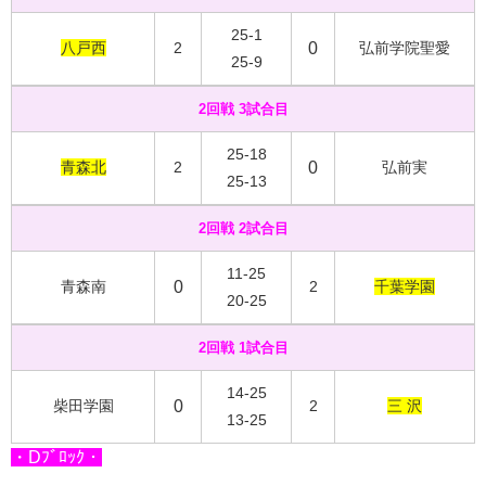
25-1
八戸西
2
0
弘前学院聖愛
25-9
2回戦 3試合目
25-18
青森北
2
0
弘前実
25-13
2回戦 2試合目
11-25
青森南
0
2
千葉学園
20-25
2回戦 1試合目
14-25
柴田学園
0
2
三 沢
13-25
・Dﾌﾞﾛｯｸ・