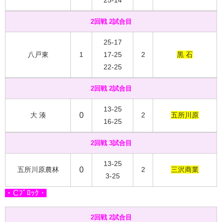
2回戦 2試合目
25-17
八戸東
1
17-25
2
黒 石
22-25
2回戦 2試合目
13-25
大 湊
0
2
五所川原
16-25
2回戦 3試合目
13-25
五所川原農林
0
2
三沢商業
3-25
・Cﾌﾞﾛｯｸ・
2回戦 2試合目