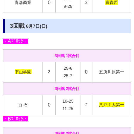
青森商業
0
2
青森西
9-25
3回戦
6月7日(日)
・Aﾌﾞﾛｯｸ・
3回戦 1試合目
25-6
下山学園
2
0
五所川原第一
25-7
3回戦 2試合目
10-25
百 石
0
2
八戸工大第一
11-25
・Bﾌﾞﾛｯｸ・
3回戦 2試合目