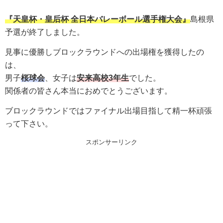
『天皇杯・皇后杯 全日本バレーボール選手権大会』
島根県
予選が終了しました。
見事に優勝しブロックラウンドへの出場権を獲得したの
は、
男子
桜球会
、女子は
安来高校3年生
でした。
関係者の皆さん本当におめでとうございます。
ブロックラウンドではファイナル出場目指して精一杯頑張
って下さい。
スポンサーリンク