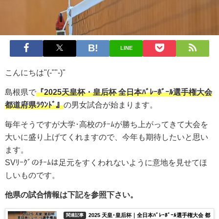
LINE
こんにちは"(-""-)"
島根県で
『
2025天皇杯・皇后杯 全日本ﾊﾞﾚｰﾎﾞｰﾙ選手権大会
都道府県ﾗｳﾝﾄﾞ
』
の男女試合が始まります。
毎年そうですが大学･高校のﾁｰﾑが勝ち上がってきて大会を
大いに盛り上げてくれますので、今年も期待したいと思い
ます。
SVﾘｰｸﾞのﾁｰﾑは足元をすくわれないように意地を見せてほ
しいものです。
他県の試合情報は下記を参照下さい。
2025 天皇･皇后杯｜全日本ﾊﾞﾚｰﾎﾞｰﾙ選手権大会 都
関連記事