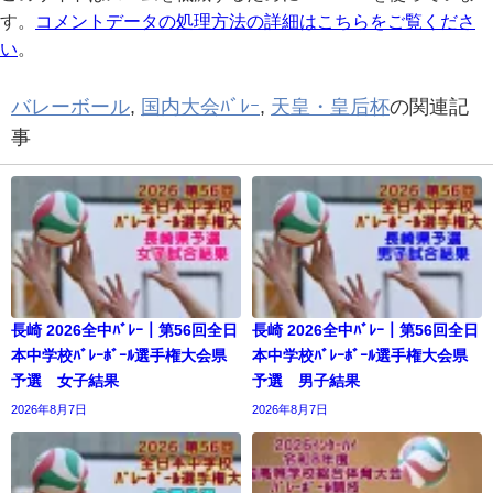
す。
コメントデータの処理方法の詳細はこちらをご覧くださ
い
。
バレーボール
,
国内大会ﾊﾞﾚｰ
,
天皇・皇后杯
の関連記
事
長崎 2026全中ﾊﾞﾚｰ｜第56回全日
長崎 2026全中ﾊﾞﾚｰ｜第56回全日
本中学校ﾊﾞﾚｰﾎﾞｰﾙ選手権大会県
本中学校ﾊﾞﾚｰﾎﾞｰﾙ選手権大会県
予選 女子結果
予選 男子結果
2026年8月7日
2026年8月7日