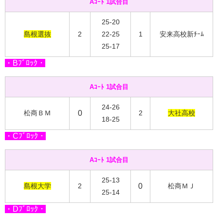
Aｺｰﾄ 1試合目
25-20
島根選抜
2
22-25
1
安来高校新ﾁｰﾑ
25-17
・Bﾌﾞﾛｯｸ・
Aｺｰﾄ 1試合目
24-26
松商ＢＭ
0
2
大社高校
18-25
・Cﾌﾞﾛｯｸ・
Aｺｰﾄ 1試合目
25-13
島根大学
2
0
松商ＭＪ
25-14
・Dﾌﾞﾛｯｸ・