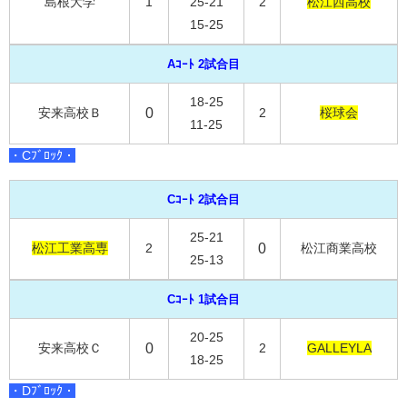
島根大学
1
25-21
2
松江西高校
15-25
Aｺｰﾄ 2試合目
18-25
安来高校Ｂ
0
2
桜球会
11-25
・Cﾌﾞﾛｯｸ・
Cｺｰﾄ 2試合目
25-21
松江工業高専
2
0
松江商業高校
25-13
Cｺｰﾄ 1試合目
20-25
安来高校Ｃ
0
2
GALLEYLA
18-25
・Dﾌﾞﾛｯｸ・