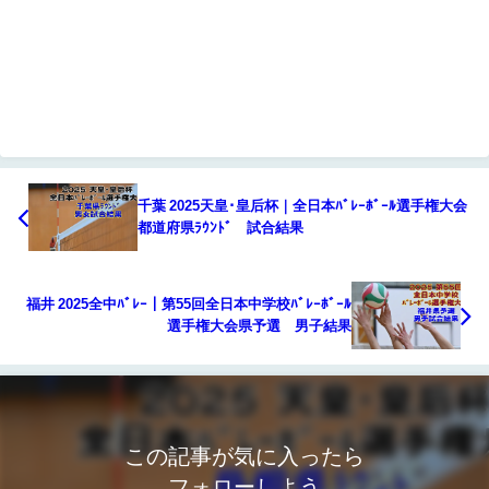
千葉 2025天皇･皇后杯｜全日本ﾊﾞﾚｰﾎﾞｰﾙ選手権大会
都道府県ﾗｳﾝﾄﾞ 試合結果
福井 2025全中ﾊﾞﾚｰ｜第55回全日本中学校ﾊﾞﾚｰﾎﾞｰﾙ
選手権大会県予選 男子結果
この記事が気に入ったら
フォローしよう