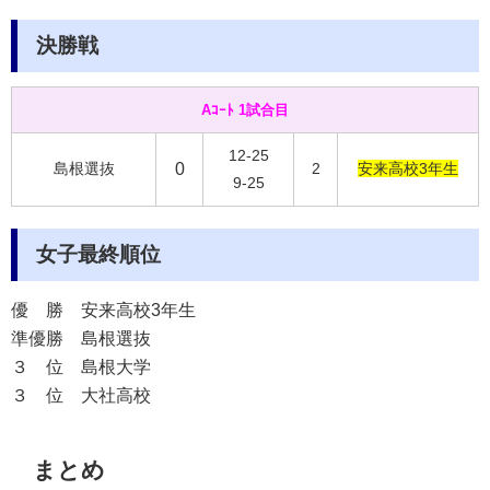
決勝戦
Aｺｰﾄ 1試合目
12-25
島根選抜
0
2
安来高校3年生
9-25
女子最終順位
優 勝
安来高校3年生
準優勝
島根選抜
３ 位
島根大学
３ 位
大社高校
まとめ