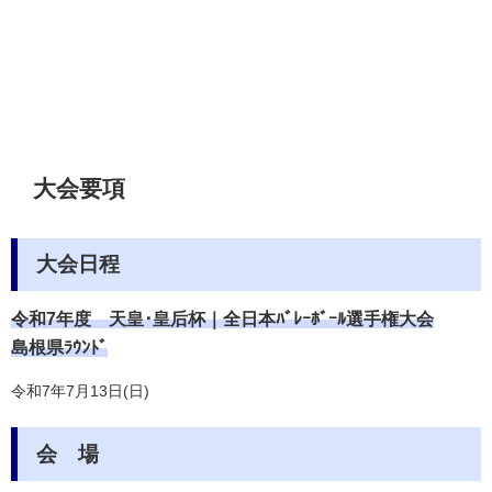
大会要項
大会日程
令和7年度 天皇･皇后杯｜全日本ﾊﾞﾚｰﾎﾞｰﾙ選手権大会
島根県ﾗｳﾝﾄﾞ
令和7年7月13日(日)
会 場