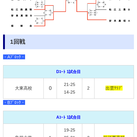
1回戦
・Aﾌﾞﾛｯｸ・
Dｺｰﾄ 1試合目
21-25
大東高校
0
2
出雲ｸﾗﾌﾞ
14-25
・Bﾌﾞﾛｯｸ・
Aｺｰﾄ 1試合目
19-25