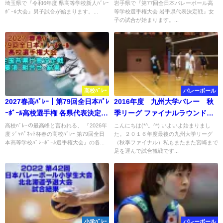
試合結果
表決定戦 女子結果
埼玉県で『令和6年度 県高等学校新人ﾊﾞﾚｰ
岩手県で『第77回全日本バレーボール高
ﾎﾞｰﾙ大会』男子試合が始まります。...
等学校選手権大会 岩手県代表決定戦』女
子の試合が始まります。...
高校ﾊﾞﾚｰ
バレーボール
2027春高ﾊﾞﾚｰ｜第79回全日本ﾊﾞﾚ
2016年度 九州大学バレー 秋
ｰﾎﾞｰﾙ高校選手権 各県代表決定
季リーグ ファイナルラウンド
戦 要項･組合せ･結果
１．２日目試合結果
高校ﾊﾞﾚｰの最高峰と言われる、 『2026年
こんにちは(*^。^*) いよいよ始まりまし
度 ｼﾞｬﾊﾟﾈｯﾄ杯春の高校ﾊﾞﾚｰ 第79回全日
た。２０１６年度最後の九州大学リーグ
本高等学校ﾊﾞﾚｰﾎﾞｰﾙ選手権大会』の各...
（秋季ファイナル）私もまたまた宮崎まで
足を運んで試合観戦です...
小学ﾊﾞﾚｰ
バレーボール