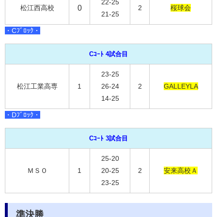
22-25
松江西高校
0
2
桜球会
21-25
・Cﾌﾞﾛｯｸ・
Cｺｰﾄ 4試合目
23-25
松江工業高専
1
26-24
2
GALLEYLA
14-25
・Dﾌﾞﾛｯｸ・
Cｺｰﾄ 3試合目
25-20
ＭＳＯ
1
20-25
2
安来高校Ａ
23-25
準決勝