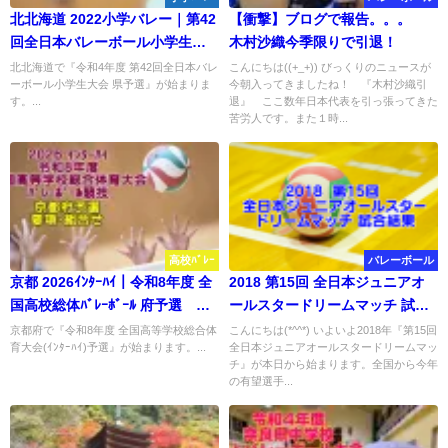
北北海道 2022小学バレー｜第42
【衝撃】ブログで報告。。。
回全日本バレーボール小学生大
木村沙織今季限りで引退！
会県予選 試合結果
北北海道で『令和4年度 第42回全日本バレ
こんにちは((+_+)) びっくりのニュースが
ーボール小学生大会 県予選』が始まりま
今朝入ってきましたね！ 『木村沙織引
す。...
退』 ここ数年日本代表を引っ張ってきた
苦労人です。また１時...
高校ﾊﾞﾚｰ
バレーボール
京都 2026ｲﾝﾀｰﾊｲ｜令和8年度 全
2018 第15回 全日本ジュニアオ
国高校総体ﾊﾞﾚｰﾎﾞｰﾙ 府予選 要
ールスタードリームマッチ 試合
項･組合せ
結果＆個人賞
京都府で『令和8年度 全国高等学校総合体
こんにちは(*^^*) いよいよ2018年『第15回
育大会(ｲﾝﾀｰﾊｲ)予選』が始まります。...
全日本ジュニアオールスタードリームマッ
チ』が本日から始まります。全国から今年
の有望選手...