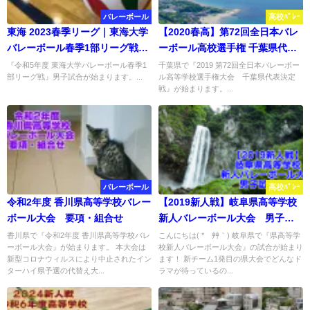
バレーボール
高校ﾊﾞﾚｰ
東海 2023春季リーグ｜東海大学
【2020春高】第72回全日本バレ
バレーボール春季1部リーグ戦
ーボール高校選手権 千葉県代表
男子試合結果
決定戦 要項・組合せ
『令和5年度 東海大学バレーボール春季1
千葉県で『2019 第72回全日本バレーボー
部リーグ戦』男子試合が始まります。...
ル高等学校選手権大会 千葉県代表決定
戦』が始まります。...
バレーボール
高校ﾊﾞﾚｰ
令和2年度 香川県高等学校バレー
【2019新人戦】岐阜県高等学校
ボール大会 要項・組合せ
新人バレーボール大会 男子試
合結果
香川県で『令和2年度 香川県高等学校バレ
こんにちは( *´艸｀) 岐阜県で『県高等学
ーボール大会』が始まります。 本大会は
校新人バレーボール大会』の試合が始まり
新型コロナウィルスにより中止されたイン
ます！ 新チーム1発目の県大会でどんなド
ターハイ県予選の代替え大...
ラマが待っているの...