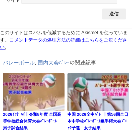
このサイトはスパムを低減するために Akismet を使っていま
す。
コメントデータの処理方法の詳細はこちらをご覧くださ
い
。
バレーボール
,
国内大会ﾊﾞﾚｰ
の関連記事
2026ｲﾝﾀｰﾊｲ｜令和8年度 全国高
中国 2026全中ﾊﾞﾚｰ｜第56回全日
等学校総合体育大会ﾊﾞﾚｰﾎﾞｰﾙ
本中学校ﾊﾞﾚｰﾎﾞｰﾙ選手権大会ﾌﾞﾛ
男子試合結果
ｯｸ予選 女子結果