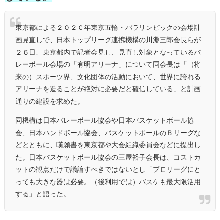
東京都による２０２０年東京五輪・パラリンピックの会場計
画見直しで、日本トップリーグ連携機構の川淵三郎会長らが
２６日、東京都内で記者会見し、見直し対象となっているバ
レーボール会場の「有明アリーナ」について同会長は「（将
来の）スポーツ界、文化団体の活動において、世界に誇れる
アリーナを造ることが絶対に必要だと確信している」と計画
通りの建設を求めた。
同機構は日本バレーボール協会や日本バスケットボール協
会、日本ハンドボール協会、バスケットボールのＢリーグな
どとともに、嘆願書を東京都や大会組織委員会などに提出し
た。日本バスケットボール協会の三屋裕子会長は、コストカ
ットの観点だけで議論すべきではないとし「プロリーグにと
っても大きな器は必要。（後利用では）バスケも最大限活用
する」と語った。