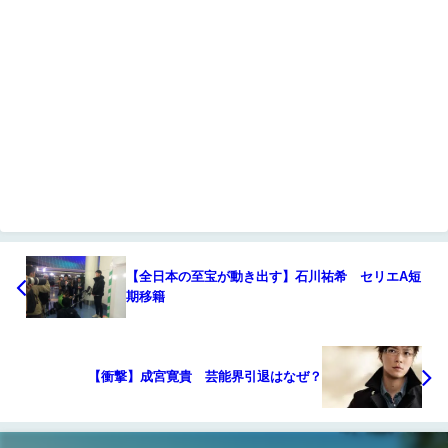
【全日本の至宝が動き出す】石川祐希 セリエA短
期移籍
【衝撃】成宮寛貴 芸能界引退はなぜ？