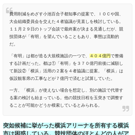
費用削減をめざす小池百合子都知事の提案で、ＩＯＣや国、
大会組織委員会を交えた４者協議が見直しを検討している。
１１月２９日のトップ会談で最終案が決まる見通しだが、競
技団体が「有明」を望んでいることもあり、事態は流動的
だ。
「有明」は都が造る大規模施設の一つで、
４０４億円
で整備
する計画だった。都は①「有明」を３７０億円前後に減額し
て新設②「横浜」活用の２案を４者協議に提案。「横浜」は
仮設観客席の工事などが７億円で済むと試算していた。
一方、「横浜」が使えない場合を想定し、別の施設で代替す
る案の検討も始まっている。他の競技日程を玉突きで調整す
ることが可能かどうか模索しているとみられる。
突如候補に挙がった横浜アリーナを所有する横浜
市は困惑している。競技団体のほとんどの人がア