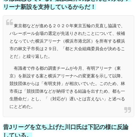
リーナ新設を支持しているからだ！
東京都などが進める２０２０年東京五輪の見直し協議で、
バレーボール会場の選定が先送りされたことについて、候補
となっていた横浜アリーナ（横浜市港北区）を所有する横浜
市の林文子市長は２９日、「都と大会組織委員会が決めるこ
とだ」と繰り返した。
有識者で作る都の調査チームが今月、有明アリーナ（東
京）を新設する案と横浜アリーナへの変更案を示して以降、
競技団体からは「有明支持」が相次いでいた。このため、林
市長は「競技団体などが納得できる結論を出すため、都も一
生懸命だ」とし、「（対応が）遅いとは言えない」と述べる
にとどめた。
昔Jリーグを立ち上げた川口氏は下記の様に反論
している。