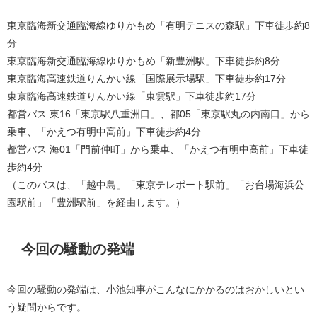
東京臨海新交通臨海線ゆりかもめ「有明テニスの森駅」下車徒歩約8
分
東京臨海新交通臨海線ゆりかもめ「新豊洲駅」下車徒歩約8分
東京臨海高速鉄道りんかい線「国際展示場駅」下車徒歩約17分
東京臨海高速鉄道りんかい線「東雲駅」下車徒歩約17分
都営バス 東16「東京駅八重洲口」、都05「東京駅丸の内南口」から
乗車、「かえつ有明中高前」下車徒歩約4分
都営バス 海01「門前仲町」から乗車、「かえつ有明中高前」下車徒
歩約4分
（このバスは、「越中島」「東京テレポート駅前」「お台場海浜公
園駅前」「豊洲駅前」を経由します。）
今回の騒動の発端
今回の騒動の発端は、小池知事がこんなにかかるのはおかしいとい
う疑問からです。