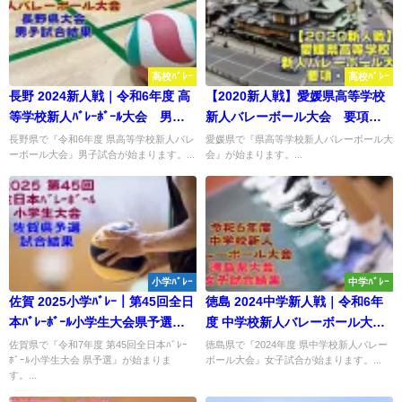
高校ﾊﾞﾚｰ
高校ﾊﾞﾚｰ
長野 2024新人戦｜令和6年度 高
【2020新人戦】愛媛県高等学校
等学校新人ﾊﾞﾚｰﾎﾞｰﾙ大会 男子
新人バレーボール大会 要項・
試合結果
組合せ
長野県で『令和6年度 県高等学校新人バレ
愛媛県で『県高等学校新人バレーボール大
ーボール大会』男子試合が始まります。...
会』が始まります。...
小学ﾊﾞﾚｰ
中学ﾊﾞﾚｰ
佐賀 2025小学ﾊﾞﾚｰ｜第45回全日
徳島 2024中学新人戦｜令和6年
本ﾊﾞﾚｰﾎﾞｰﾙ小学生大会県予選
度 中学校新人バレーボール大
試合結果
会 女子試合結果
佐賀県で『令和7年度 第45回全日本ﾊﾞﾚｰ
徳島県で『2024年度 県中学校新人バレー
ﾎﾞｰﾙ小学生大会 県予選』が始まりま
ボール大会』女子試合が始まります。...
す。...