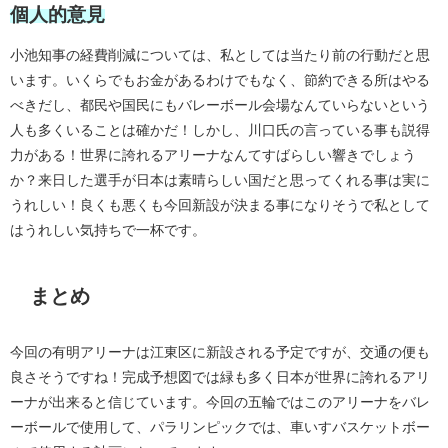
個人的意見
小池知事の経費削減については、私としては当たり前の行動だと思
います。いくらでもお金があるわけでもなく、節約できる所はやる
べきだし、都民や国民にもバレーボール会場なんていらないという
人も多くいることは確かだ！しかし、川口氏の言っている事も説得
力がある！世界に誇れるアリーナなんてすばらしい響きでしょう
か？来日した選手が日本は素晴らしい国だと思ってくれる事は実に
うれしい！良くも悪くも今回新設が決まる事になりそうで私として
はうれしい気持ちで一杯です。
まとめ
今回の有明アリーナは江東区に新設される予定ですが、交通の便も
良さそうですね！完成予想図では緑も多く日本が世界に誇れるアリ
ーナが出来ると信じています。今回の五輪ではこのアリーナをバレ
ーボールで使用して、パラリンピックでは、車いすバスケットボー