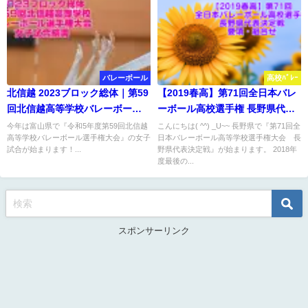
バレーボール
高校ﾊﾞﾚｰ
北信越 2023ブロック総体｜第59
【2019春高】第71回全日本バレ
回北信越高等学校バレーボール
ーボール高校選手権 長野県代表
選手権大会 女子結果
決定戦 要項・組合せ
今年は富山県で『令和5年度第59回北信越
こんにちは( ^^) _U~~ 長野県で『第71回全
高等学校バレーボール選手権大会』の女子
日本バレーボール高等学校選手権大会 長
試合が始まります！...
野県代表決定戦』が始まります。 2018年
度最後の...
スポンサーリンク