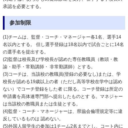
承認を必要とする。
参加制限
(1)チームは、監督・コーチ・マネージャー各1名、選手14
名以内とする。 但し選手登録は18名以内で試合ごとに14名
の選手名を提出する。
(2)監督は校長及び学校長が認めた専任教職員（教頭・教
諭・助手・常勤講師・ 非常勤講師）とする。
(3)コーチは、当該校の教職員(登録の必要なし)または、学
校長が認める19歳以上の者（ただし高等学校在学中は認め
ない）でコーチ登録をした者 に限る。コーチ登録は所定の
申請書を高体連専門部へ提出したものとす る。マネジャー
は当該校の教職員または生徒とする。
(4)監督・コーチ・マネージャーは、県協会倫理規定等に違
反しているものは 認めない。
(5)外国人留学生の参加は1チーム2名までとし、コート内に