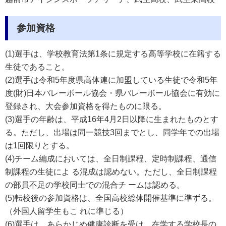
参加資格
(1)選手は、学校教育法第1条に規定する高等学校に在籍する
生徒であること。
(2)選手は令和5年度県高体連に加盟している生徒で令和5年
度(財)日本バレーボール協会・県バレーボール協会に有効に
登録され、大会参加資格を得たものに限る。
(3)選手の年齢は、平成16
年4月2日以降に生まれたものとす
る。ただし、出場は同一競技3回までとし、同学年での出場
は1回限りとする。
(4)チーム編成においては、全日制課程、定時制課程、通信
制課程の生徒によ る混成は認めない。ただし、全日制課程
の部員不足の学校同士での混合チ ームは認める。
(5)転校後の参加資格は、全国高校総体開催基準に準ずる。
（外国人留学生もこ れに準じる）
(6)選手は、あらかじめ健康診断を受け、在学する学校長の