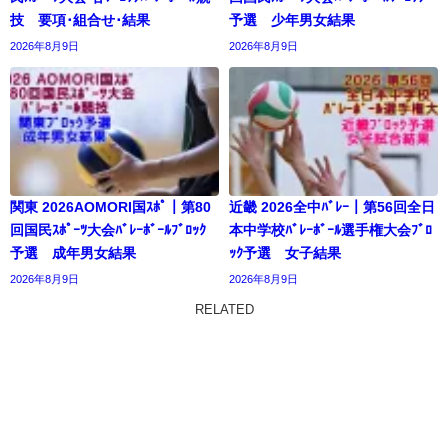
技 要項･組合せ･結果
予選 少年男女結果
2026年8月9日
2026年8月9日
関東 2026AOMORI国ｽﾎﾟ｜第80
近畿 2026全中ﾊﾞﾚｰ｜第56回全日
回国民ｽﾎﾟｰﾂ大会ﾊﾞﾚｰﾎﾞｰﾙﾌﾞﾛｯｸ
本中学校ﾊﾞﾚｰﾎﾞｰﾙ選手権大会ﾌﾞﾛ
予選 成年男女結果
ｯｸ予選 女子結果
2026年8月9日
2026年8月9日
RELATED