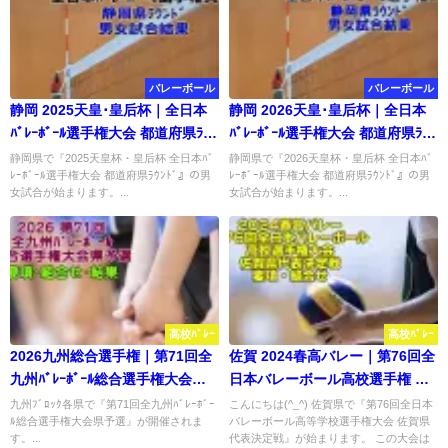
バレーボール
バレーボール
静岡 2025天皇･皇后杯｜全日本
静岡 2026天皇･皇后杯｜全日本
ﾊﾞﾚｰﾎﾞｰﾙ選手権大会 都道府県ﾗｳﾝ
ﾊﾞﾚｰﾎﾞｰﾙ選手権大会 都道府県ﾗｳﾝ
ﾄﾞ 試合結果
ﾄﾞ 試合結果
静岡県で『2025天皇杯・皇后杯 全日本ﾊﾞ
静岡県で『2026天皇杯・皇后杯 全日本ﾊﾞ
ﾚｰﾎﾞｰﾙ選手権大会 都道府県ﾗｳﾝﾄﾞ』の男
ﾚｰﾎﾞｰﾙ選手権大会 都道府県ﾗｳﾝﾄﾞ』の男
女試合が始まります。...
女試合が始まります。...
高校ﾊﾞﾚｰ
高校ﾊﾞﾚｰ
2026九州総合選手権｜第71回全
佐賀 2024春高バレー｜第76回全
九州ﾊﾞﾚｰﾎﾞｰﾙ総合選手権大会県
日本バレーボール高校選手権 代
予選 要項･組合せ･結果
表決定戦 要項・組合せ
九州ﾌﾞﾛｯｸ各県で『第71回全九州ﾊﾞﾚｰﾎﾞｰ
こんにちは(^_^) 佐賀県で『第76回全日本
ﾙ総合選手権大会県予選』が開催されま
バレーボール高等学校選手権大会 佐賀県
す。...
代表決定戦』が始まります。 この大会は