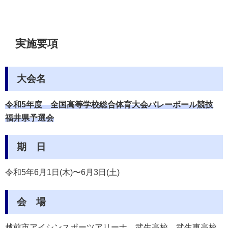
実施要項
大会名
令和5年度
全国高等学校総合体育大会バレーボール競技
福井県予選会
期 日
令和5年6月1日(木)〜6月3日(土)
会 場
越前市アイシンスポーツアリーナ
、
武生高校、武生東高校