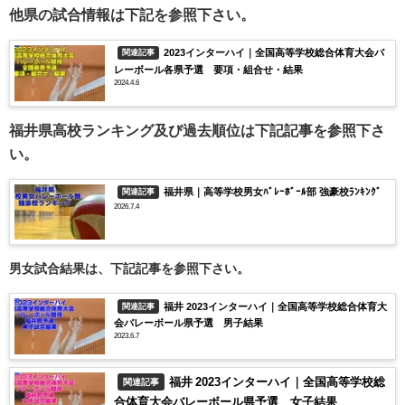
他県の試合情報は下記を参照下さい。
2023インターハイ｜全国高等学校総合体育大会バ
関連記事
レーボール各県予選 要項・組合せ・結果
2024.4.6
福井県高校ランキング及び過去順位は下記記事を参照下さ
い。
福井県｜高等学校男女ﾊﾞﾚｰﾎﾞｰﾙ部 強豪校ﾗﾝｷﾝｸﾞ
関連記事
2026.7.4
男女試合結果は、下記記事を参照下さい。
福井 2023インターハイ｜全国高等学校総合体育大
関連記事
会バレーボール県予選 男子結果
2023.6.7
福井 2023インターハイ｜全国高等学校総
関連記事
合体育大会バレーボール県予選 女子結果