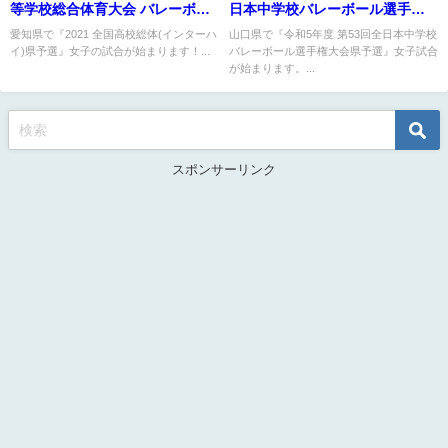
等学校総合体育大会 バレーボー
日本中学校バレーボール選手権
ル県予選 女子試合結果
大会県予選 女子結果
愛知県で『2021 全国高校総体(インターハ
山口県で『令和5年度 第53回全日本中学校
イ)県予選』女子の試合が始まります！...
バレーボール選手権大会県予選』女子試合
が始まります。...
スポンサーリンク