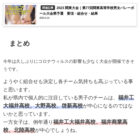
2023 関東大会｜第77回関東高等学校男女バレーボ
関連記事
ール大会県予選 要項・組合せ・結果
2024.3.14
まとめ
今年は久しぶりにコロナウィルスの影響も少なく大会が開催できそ
うです。
ようやく組合せも決定し各チーム気持ちも高ぶっている事
と思います。
福井工
私が県内で個人的に注目している男子のチームは、
大福井高校、大野高校、
啓新
高校
が中心になるのではな
いかと思っています。
福井工大福井高校、福井商業高
一方女子は、例年通り
校、北陸高校
が中心でしょうね。