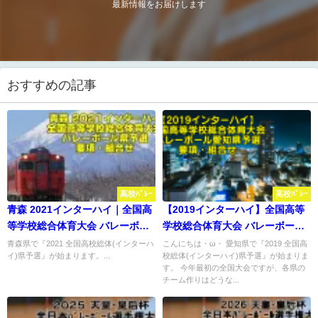
最新情報をお届けします
おすすめの記事
高校ﾊﾞﾚｰ
高校ﾊﾞﾚｰ
青森 2021インターハイ｜全国高
【2019インターハイ】全国高等
等学校総合体育大会 バレーボー
学校総合体育大会 バレーボール
ル県予選 要項・組合せ
愛知県予選 要項・組合せ
青森県で『2021 全国高校総体(インターハ
こんにちは・ω・ 愛知県で『2019 全国高
イ)県予選』が始まります。...
校総体(インターハイ)県予選』が始まりま
す。 今年最初の全国大会ですが、各県の
チーム作りはどうな...