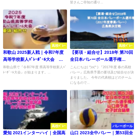
皆さんご存知の通り...
高校ﾊﾞﾚｰ
高校ﾊﾞﾚｰ
和歌山 2025新人戦｜令和7年度
【要項・組合せ】2018年 第70回
高等学校新人ﾊﾞﾚｰﾎﾞｰﾙ大会 要
全日本バレーボール選手権
項･組合せ
（2017年度春高バレー） 広島県
和歌山県で『令和7年度 県高等学校新人ﾊﾞ
こんにちは( ^)o(^ ) 『2017年度 春の高校
ﾚｰﾎﾞｰﾙ大会』が始まります。...
バレー』広島県予選の要項及び組合せが決
決定戦
まりました。 今年の代表校はどのチーム
になるので...
高校ﾊﾞﾚｰ
バレーボール
愛知 2021インターハイ｜全国高
山口 2023全中バレー｜第53回全