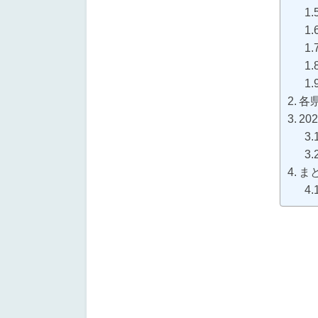
各
20
ま