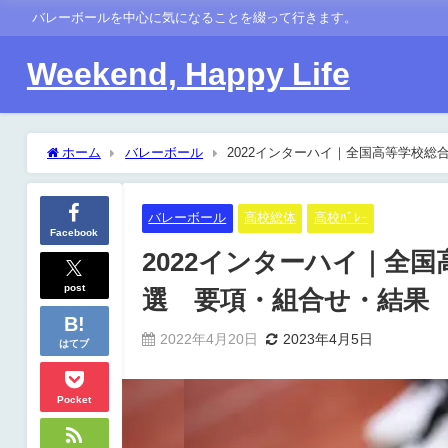
バレーボールを中心に気になることを綴って行きます。
Weekend, Happy Life
ホーム
バレーボール
2022インターハイ｜全国高等学校総
バレーボール
高校総体
高校ﾊﾞﾚｰ
Facebook
2022インターハイ｜全
post
選 要項・組合せ・結果
2022年4月20日
2023年4月5日
はてブ
Pocket