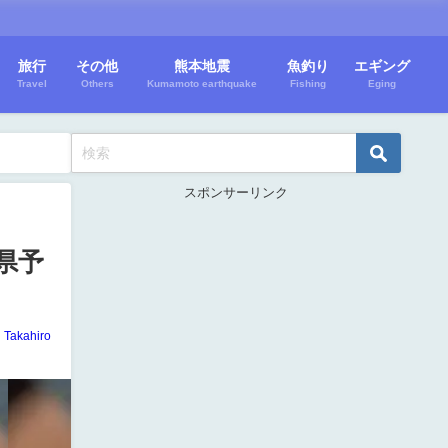
旅行
その他
熊本地震
魚釣り
エギング
Travel
Others
Kumamoto earthquake
Fishing
Eging
スポンサーリンク
県予
Takahiro