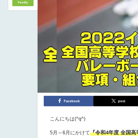
Feedly
Facebook
post
こんにちは(^q^)
『令和4年度 全国
5月～6月にかけて