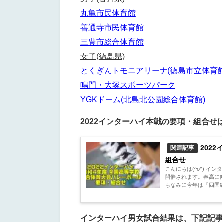
丸亀市民体育館
善通寺市民体育館
三豊市総合体育館
女子(徳島県)
とくぎんトモニアリーナ(徳島市立体育館
鳴門・大塚スポーツパーク
YGKドーム(北島北公園総合体育館)
2022インターハイ本戦の要項・組合
202
関連記事
組合せ
こんにちは(^o^) 
開催されます。春高に
ちなみに今年は『四国総
インターハイ男女試合結果は、下記記