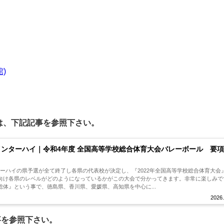
)
せは、下記記事を参照下さい。
2インターハイ｜令和4年度 全国高等学校総合体育大会バレーボール 要
インターハイの県予選が全て終了し各県の代表校が決定し、『2022年全国高等学校総合体育大会
向け各県のレベルがどのようになっているかがこの大会で分かってきます。非常に楽しみで
体』という事で、徳島県、香川県、愛媛県、高知県を中心に...
2026.
事を参照下さい。