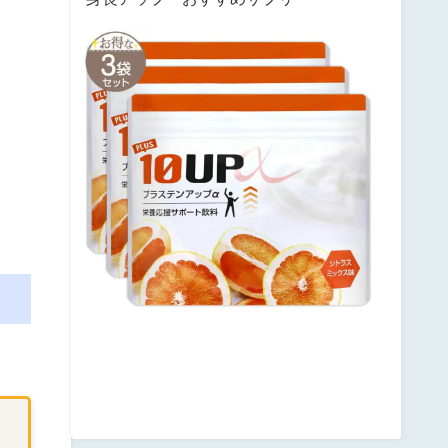
サ
ン
テ
ミ
ナ
プ
ラ
ス
テ
ン
ア
ッ
プ
posted
with
カ
エ
レ
バ
楽
天
市
場
Amazon