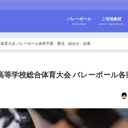
バレーボール
ご当地食材
VolleyBall
place ingredients
合体育大会 バレーボール各県予選 要項・組合せ・結果
国高等学校総合体育大会 バレーボール各